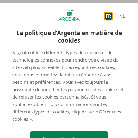
Puis-je recevoir une facture pour les frais mensuels
liés à une formule ?
FR
NL
Comment créer un fichier CSV de mes transactions ?
La politique d’Argenta en matière de
cookies
Je possède une formule Pro. Dois-je dans ce cas
Argenta utilise différents types de cookies et de
encore payer un supplément pour une carte de crédit
technologies connexes pour rendre votre visite du
Golden ?
site web plus agréable. En acceptant ces cookies,
vous nous permettez de mieux répondre à vos
J’ai une formule Pro. Combien de cartes de crédit
besoins et préférences. Vous avez toujours la
(Golden) puis-je demander ?
possibilité de modifier les paramètres des cookies et
de refuser les cookies personnalisés. Si vous
souhaitez obtenir plus d'informations sur les
Comment le coût de la carte de crédit Golden incluse
différents types de cookies, cliquez sur « Gérer mes
dans la formule Pro est-il calculé exactement ?
cookies ».
J'ai une carte de crédit Golden chez mon formule Pro.