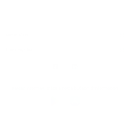
Généralités
Liens rapides
Nous
suivre
Restez informés, grâce à notre bulletin d’information
Téléchargez
l’app
Argenta