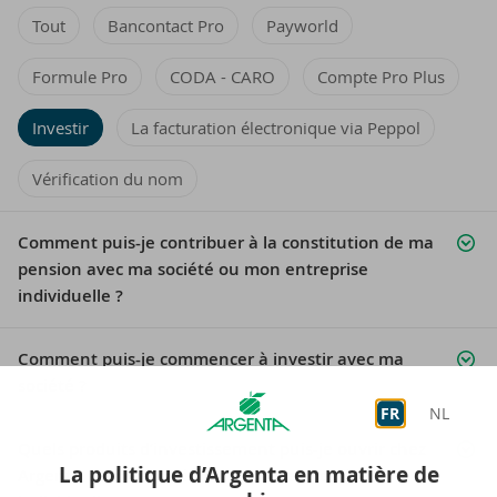
Tout
Bancontact Pro
Payworld
Formule Pro
CODA - CARO
Compte Pro Plus
Investir
La facturation électronique via Peppol
Vérification du nom
Comment puis-je contribuer à la constitution de ma
pension avec ma société ou mon entreprise
individuelle ?
Comment puis-je commencer à investir avec ma
société ?
FR
NL
Quels produits d’investissement puis-je ouvrir chez
La politique d’Argenta en matière de
Argenta avec ma société ou mon entreprise