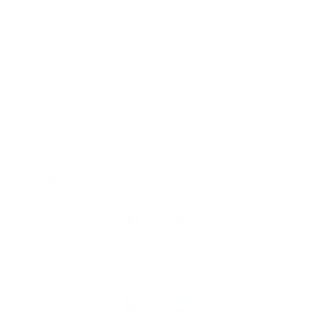
Généralités
Liens rapides
Nous
suivre
Restez informés, grâce à notre bulletin d’information
Téléchargez