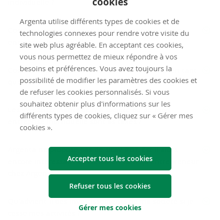
cookies
individuelle ?
Argenta utilise différents types de cookies et de
Combien puis-je investir avec ma société ou mon
technologies connexes pour rendre votre visite du
entreprise individuelle ?
site web plus agréable. En acceptant ces cookies,
vous nous permettez de mieux répondre à vos
besoins et préférences. Vous avez toujours la
Comment puis-je suivre mes investissements en tant
possibilité de modifier les paramètres des cookies et
que société ou entreprise individuelle chez Argenta ?
de refuser les cookies personnalisés. Si vous
souhaitez obtenir plus d'informations sur les
Les investissements de ma société ou de mon
différents types de cookies, cliquez sur « Gérer mes
entreprise individuelle sont-ils taxés ?
cookies ».
Argenta ne propose pas de sicav RDT. Est-il alors
Accepter tous les cookies
encore intéressant d’investir en tant qu’entrepreneur
chez Argenta ?
Refuser tous les cookies
Qu’advient-il des investissements de ma société si je
Gérer mes cookies
cesse mes activités ?