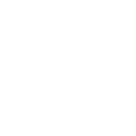
Banque par Internet
La banque en ligne en toute simplicité
La formule Pro pour les personnes
morales
Gérez les affaires bancaires de votre société avec la formule
Pro pour les personnes morales, qui comprend un compte
de paiement, une carte de débit et une carte de crédit pour
votre entreprise.
Synthèse des comptes d’épargne
réglementés
Cette page web contient une synthèse de toutes les
informations pertinentes relatives aux 4 formules