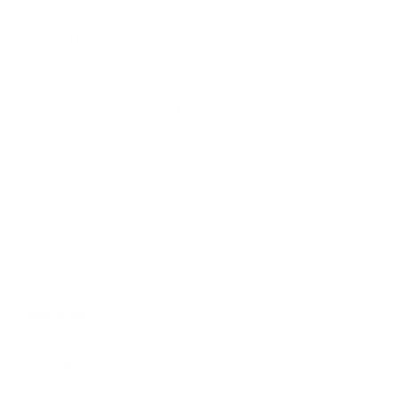
différentes d’épargne réglementée proposées par Argenta
Banque d'Épargne SA.
Page
1
/ 2
suivante
Généralités
Liens rapides