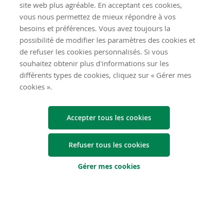
Compte Maxi
site web plus agréable. En acceptant ces cookies,
vous nous permettez de mieux répondre à vos
Épargner pour les dépenses imprévues avec le compte Maxi
besoins et préférences. Vous avez toujours la
d'Argenta.
possibilité de modifier les paramètres des cookies et
de refuser les cookies personnalisés. Si vous
Compte de fidélité
souhaitez obtenir plus d'informations sur les
différents types de cookies, cliquez sur « Gérer mes
Le Compte de fidélité, un compte d'épargne pour mettre de
cookies ».
l'argent de côté pendant minimum 12 mois
Compte d'accroissement
Accepter tous les cookies
Le Compte d'accroissement, un compte d'épargne pour
Refuser tous les cookies
épargner régulièrement
Gérer mes cookies
Compte d’épargne
Épargner régulièrement est une bonne idée. Par exemple
sur un compte d'épargne. Un produit simple, adapté à vos
besoins.