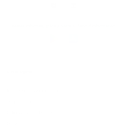
Nous
suivre
Restez informés, grâce à notre bulletin d’information
Téléchargez
l’app
Argenta
© 2026 Argenta
Informations juridiques
Vie privée
Politique de Cookies
PSD2