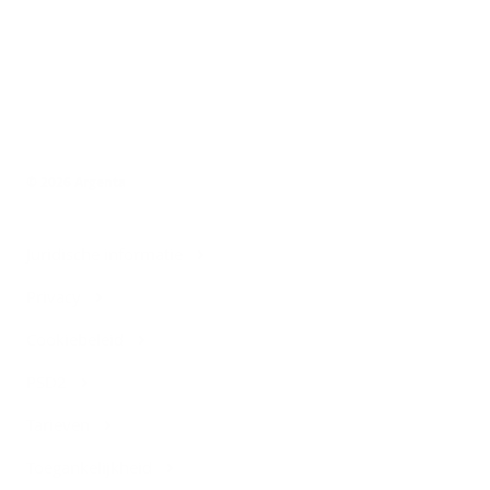
© 2026 Argenta
Juridische informatie
Privacy
Cookiebeleid
PSD2
Tarieven
Toegankelijkheid