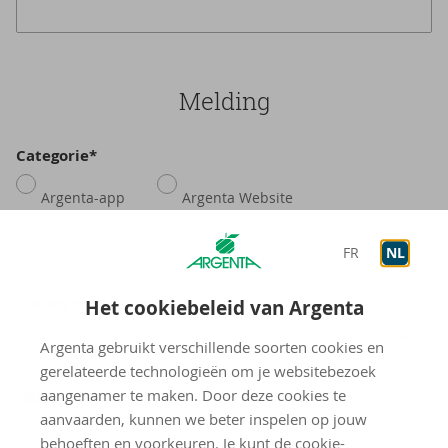
Mel­ding
Categorie*
Argenta-app
Argenta Website
Infrastructuur
Geen van bovenstaande
FR
NL
Datum ontdekking*
Het cookiebeleid van Argenta
Argenta gebruikt verschillende soorten cookies en
gerelateerde technologieën om je websitebezoek
aangenamer te maken. Door deze cookies te
URL
aanvaarden, kunnen we beter inspelen op jouw
behoeften en voorkeuren. Je kunt de cookie-