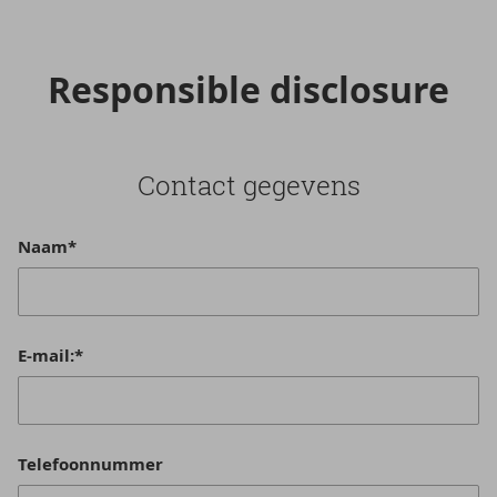
Res­pon­si­ble dis­clo­su­re
Con­tact ge­ge­vens
Naam*
E-mail:*
Telefoonnummer