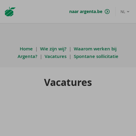
Argenta
naar argenta.be
NL
Homepage
Home
|
Wie zijn wij?
|
Waarom werken bij
Argenta?
|
Vacatures
|
Spontane sollicitatie
Va­ca­tu­res