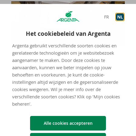
FR
NL
Het cookiebeleid van Argenta
Argenta gebruikt verschillende soorten cookies en
gerelateerde technologieën om je websitebezoek
Je ziet niet meteen een vacature die bij jouw
aangenamer te maken. Door deze cookies te
ervaringen of interesses lijkt aan te sluiten. Maar
aanvaarden, kunnen we beter inspelen op jouw
je bent een fan van Argenta en je wil echt graag
behoeften en voorkeuren. Je kunt de cookie-
bij ons werken?
instellingen altijd wijzigen en de gepersonaliseerde
cookies weigeren. Wil je meer info over de
verschillende soorten cookies? Klik op ‘Mijn cookies
Solliciteer dan snel spontaan
beheren’.
Alle cookies accepteren