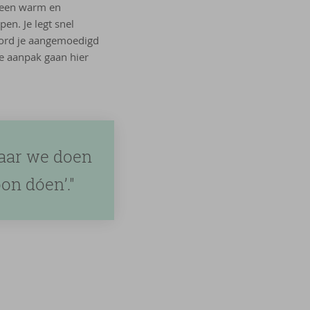
k een warm en
en. Je legt snel
 word je aangemoedigd
ke aanpak gaan hier
maar we doen
on dóen’."