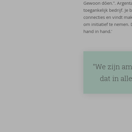
Gewoon dóen.”. Argenta
toegankelijk bedrijf. Je
connecties en vindt mak
om initiatief te nemen.
hand in hand.’
"We zijn am
dat in al