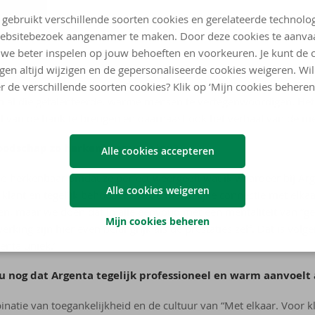
 gebruikt verschillende soorten cookies en gerelateerde technolo
ebsitebezoek aangenamer te maken. Door deze cookies te aanva
we beter inspelen op jouw behoeften en voorkeuren. Je kunt de 
asme om mee te werken aan deze campagne?
ngen altijd wijzigen en de gepersonaliseerde cookies weigeren. Wi
 van de mensen. Ik vind de collega’s hier bij Argenta de grootste 
r de verschillende soorten cookies? Klik op ‘Mijn cookies beheren
m al die getalenteerde, warme mensen te vertegenwoordigen. Het
l van de bank te brengen en daarnaast ook het verhaal van de me
odschap zo herkenbaar voor jou?
Alle cookies accepteren
o herkenbaar omdat ze perfect weergeeft wat ik waardeer bij Arg
Alle cookies weigeren
e klant en tegelijk behouden we de menselijke connectie met elkaa
en, maar we doen dat in alle eenvoud met een mentaliteit van “g
Mijn cookies beheren
ing zijn hier even belangrijk als de prestaties zelf. Dat is volg
enta uniek.’
 nog dat Argenta tegelijk professioneel en warm aanvoelt 
inatie van toegankelijkheid en de cultuur van “Met elkaar. Voor kl