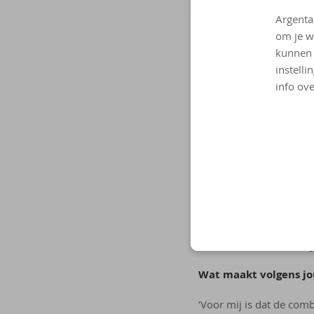
Argenta
om je w
kunnen 
Vanwaar je enthousi
instelli
‘Mijn enthousiasme komt
info ove
dat ik gevraagd werd o
om het positieve verhaa
Waarom voelt deze bo
‘Deze boodschap voelt z
resultaatgericht voor d
focussen op topresultat
warme sfeer en samenwerk
kracht en het maakt Arg
Wat maakt volgens jou
‘Voor mij is dat de comb