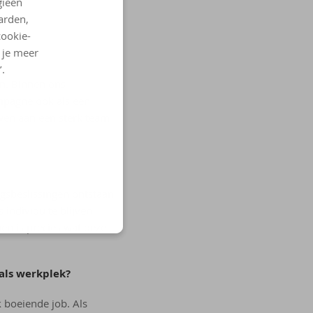
gieën
arden,
cookie-
l je meer
’.
en. Binnen ons
mpagne ook als een
wen aan een sterk team
ingsbeslissingen ontstaan
 individu te blijven
ien is precies wat deze
als werkplek?
 boeiende job. Als