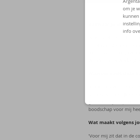
Argenta
om je w
kunnen 
instelli
Vanwaar je enthousi
info ove
‘Ik werk al een hele tij
assetmanagement-team z
mooie kans om getalent
waarin samenwerking en 
Waarom voelt deze bo
‘In mijn rol als fondsbeh
uit de gezamenlijke kenn
groeien en je expertise
boodschap voor mij hee
Wat maakt volgens jou
‘Voor mij zit dat in de