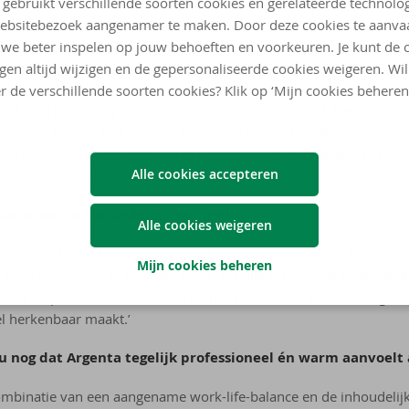
 gebruikt verschillende soorten cookies en gerelateerde technolo
ebsitebezoek aangenamer te maken. Door deze cookies te aanva
we beter inspelen op jouw behoeften en voorkeuren. Je kunt de 
ngen altijd wijzigen en de gepersonaliseerde cookies weigeren. Wi
asme om mee te werken aan deze campagne?
r de verschillende soorten cookies? Klik op ‘Mijn cookies beheren
d met veel plezier bij Argenta en dat enthousiasme wil ik graag del
ijn we momenteel op zoek naar versterking. Dus ik zie deze ca
eerde mensen aan te trekken. Het is motiverend om mee te bou
Alle cookies accepteren
expertise centraal staan.’
odschap zo herkenbaar voor jou?
Alle cookies weigeren
eerder is het duidelijk dat je nooit alleen beslist. Sterke invester
Mijn cookies beheren
is en inzichten van het hele team. Tegelijk is het essentieel om als
 te verdiepen. Die balans tussen samen scoren en individueel groe
l herkenbaar maakt.’
 nog dat Argenta tegelijk professioneel én warm aanvoelt 
 combinatie van een aangename work-life-balance en de inhoudelijk