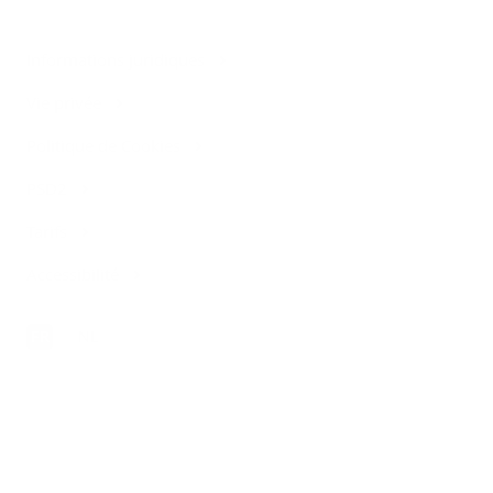
Informations juridiques
Vie privée
Politique de Cookies
PSD2
Tarifs
Accessibilité
FR
NL