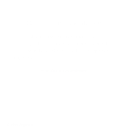
Can­di­da­ture spon­ta­née
Vous voulez devenir Argentien, mais vous ne
trouvez pas le poste qui vous convient ? Faites-le-
nous savoir. Nous attendons votre message avec
impatience !
Postulez spontanément
© 2026 Argenta