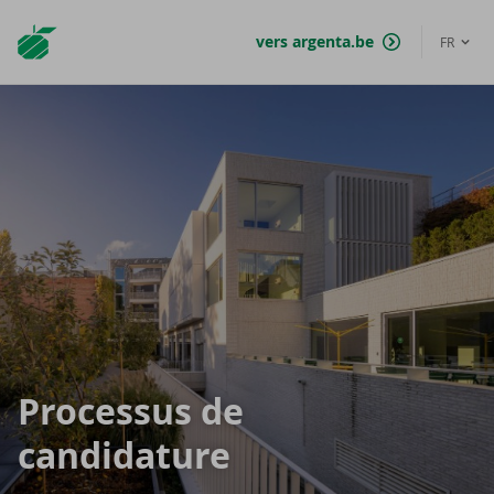
Argenta
vers argenta.be
FR
Homepage
Pro­ces­sus de
can­di­da­ture