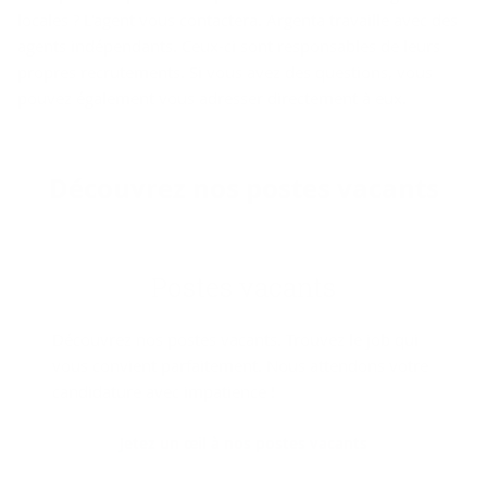
locales ? L'agent vous contactera. Argenta travaille avec des
agents indépendants. Ceux-ci sont responsables de leurs
propres recrutements. Si vous avez des questions, vous
pouvez également vous adresser directement à eux.
Dé­cou­vrez nos postes va­cants
Postes va­cants
Découvrez nos postes vacants. Trouvez le job qui
vous convient parfaitement. Nous attendons votre
candidature avec impatience !
Jetez un œil à nos postes vacants