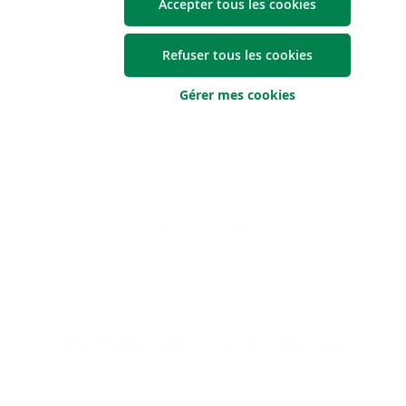
Accepter tous les cookies
vous examinez en détail le contenu de la fonction..
Refuser tous les cookies
Gérer mes cookies
Pour les postes de supérieur hiérarchique, nous
vous demandons de passer un test.
Il y a un « match » et vous êtes un véritable
Argentien ? Dans ce cas, nous discutons avec vous
d'une proposition financière.
Pos­tu­ler dans une agence
Vous postulez pour un emploi dans l'une de nos agences