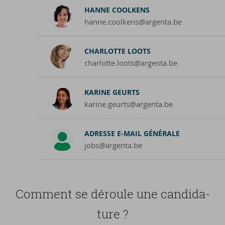
HANNE COOLKENS
hanne.coolkens@argenta.be
CHARLOTTE LOOTS
charlotte.loots@argenta.be
KARINE GEURTS
karine.geurts@argenta.be
ADRESSE E-MAIL GÉNÉRALE
jobs@argenta.be
Com­ment se dé­roule une can­di­da­
ture ?