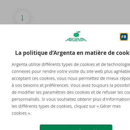
Vous postulez ou vous nous contactez pour
trouver la fonction qui vous convient. Nous vous
FR
appelons pour vérifier s'il y a une correspondance.
La politique d’Argenta en matière de cook
Argenta utilise différents types de cookies et de technologi
connexes pour rendre votre visite du site web plus agréabl
Au cours du premier entretien, nous apprenons à
acceptant ces cookies, vous nous permettez de mieux répo
mieux nous connaître et voyons si un Argentien
à vos besoins et préférences. Vous avez toujours la possibil
sommeille en vous.
de modifier les paramètres des cookies et de refuser les co
personnalisés. Si vous souhaitez obtenir plus d'information
les différents types de cookies, cliquez sur « Gérer mes
cookies ».
Lors d'un deuxième entretien, vous faites
connaissance avec votre supérieur hiérarchique et