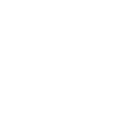
comprend vraiment les choses, on peut aussi les
expliquer simplement.
Depuis 2024, nous demandons à nos clients à
l'aide d'interviews dans quelle mesure Argenta
est simple à leurs yeux. Nous leur montrons des
lettres ou des documents et leur demandons
quelles parties ils trouvent difficiles. Grâce à
leurs commentaires, nous clarifions encore
notre communication et la rendons plus
compréhensible.
Il n'est pas toujours possible d'éviter
complètement le jargon. C'est pourquoi nous
lançons « En termes simples » : un moyen visuel
d'expliquer des termes difficiles ou de résumer
un message complexe (sur les médias sociaux).
Vous trouverez également sur ce site
un