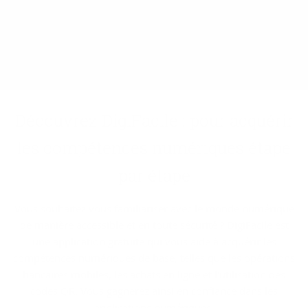
Dé­cou­vrez Di­gi­Fa­cile : pour ac­qué­rir
les com­pé­tences nu­mé­riques étape
par étape
Vous souhaitez vous familiariser avec le monde numérique
de manière accessible et en toute sécurité ? DigiFacile est
une application gratuite qui vous aide à acquérir les
compétences numériques de base, telles que les opérations
bancaires mobiles, les achats en ligne et l'utilisation des
codes QR. Vous gagnerez ainsi en confiance dans les
applications numériques.