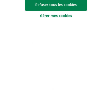
une FAQ ou à interroger un robot.
Refuser tous les cookies
Gérer mes cookies
Argenta dispose de plus de 360 agences
indépendantes auxquelles les clients peuvent
s'adresser pour toute question en matière de
banque et d'assurance. Selon les lecteurs de
guide-épargne.be, Argenta dispose du meilleur
réseau d'agences de toutes les banques belges.
La plupart des agences Argenta disposent
également d'un distributeur automatique de
billets. Dans le
localisateur d'agences
, vous
pouvez voir où se trouvent les agences et les
distributeurs automatiques. Lors de l'installation
de nos distributeurs automatiques, nous tenons
compte autant que possible des utilisateurs de
fauteuils roulants. Nous veillons, dans la mesure