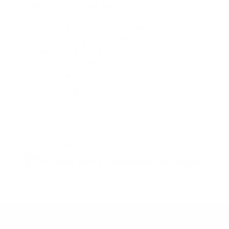
glossaire financier de ces termes
.
Nous voulons que chaque collaborateur
d'Argenta comprenne comment fonctionne une
communication claire. C'est pourquoi nous
formons des collègues dans tous les coins de
l'organisation pour qu'ils communiquent de
manière simple entre eux et avec vous.
Déclaration d'accessibilité
Déclaration sur l’accessibilité chez Argenta