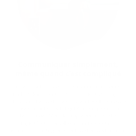
Com­mu­ni­quer sim­ple­ment,
même quand c'est com­pli­qué
Être accessible, c'est aussi communiquer de manière
simple et claire, adaptée à tous nos clients. Y compris –
et surtout – lorsque le sujet est complexe. Il s'agit d'une
obligation dictée par la législation européenne sur
l’accessibilité. Mais plus important encore ? La
simplicité est essentielle à la manière dont nous
voulons nous distinguer en tant que banque. Lorsqu'on