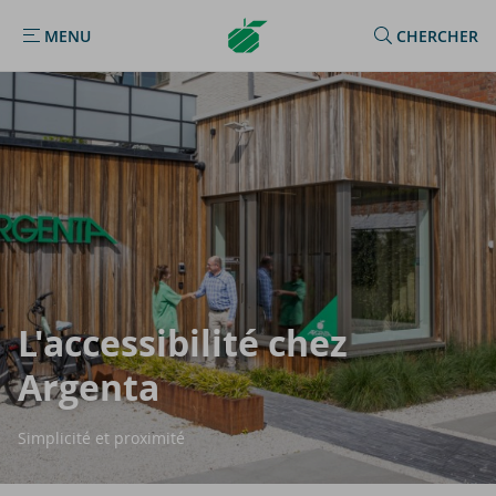
Argenta
MENU
CHERCHER
MENU
Homepage
L'ac­ces­si­bi­li­té chez
Argenta
Simplicité et proximité