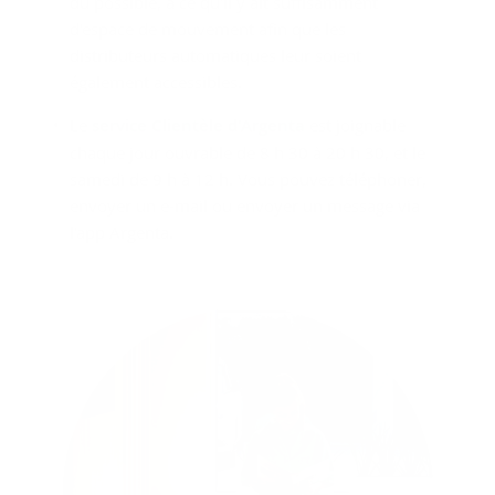
du possible, à ce qu'il y ait suffisamment
d'espace de mouvement afin que les
distributeurs automatiques leur soient
également accessibles.
Le
service Clientèle d'Argenta
est joignable
chaque jour ouvrable de 8 h 30 à 20 h 30, et le
samedi de 9 h à 12 h. Vous pouvez téléphoner,
envoyer un e-mail ou envoyer un message via
l'app Argenta.