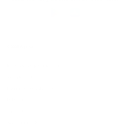
Téléchargez
l’app
Argenta
© 2026 Argenta
Informations juridiques
Vie privée
Politique de Cookies
PSD2
Tarifs
Accessibilité