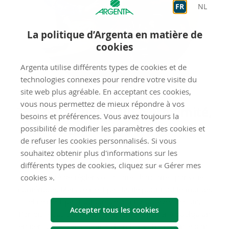
FR
NL
La politique d’Argenta en matière de
cookies
Argenta utilise différents types de cookies et de
technologies connexes pour rendre votre visite du
site web plus agréable. En acceptant ces cookies,
vous nous permettez de mieux répondre à vos
Tou­jours quel­qu'un à proxi­mi­té,
besoins et préférences. Vous avez toujours la
à l'agence et au ser­vice
possibilité de modifier les paramètres des cookies et
Clien­tèle
de refuser les cookies personnalisés. Si vous
souhaitez obtenir plus d'informations sur les
Dans la mesure du possible, nous vous donnons la
différents types de cookies, cliquez sur « Gérer mes
possibilité de régler vos affaires bancaires par voie
cookies ».
numérique. Mais ce n'est pas facile pour tout le monde,
et ce n'est pas toujours ce dont vous avez besoin.
Accepter tous les cookies
Parfois, vous souhaitez simplement parler à quelqu'un
en personne, sans avoir à chercher votre réponse dans