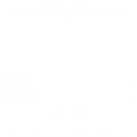
Découvrez DigiFacile (s'ouvre dans une nouvelle fenêtre)
Généralités
Liens rapides
Nous
suivre
Restez informés, grâce à notre bulletin d’information