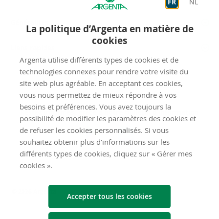
FR
NL
Généralités
La politique d’Argenta en matière de
cookies
Liens rapides
Argenta utilise différents types de cookies et de
Nous
technologies connexes pour rendre votre visite du
suivre
site web plus agréable. En acceptant ces cookies,
vous nous permettez de mieux répondre à vos
besoins et préférences. Vous avez toujours la
Restez informés, grâce à notre bulletin d’information
possibilité de modifier les paramètres des cookies et
Téléchargez
de refuser les cookies personnalisés. Si vous
l’app
souhaitez obtenir plus d'informations sur les
différents types de cookies, cliquez sur « Gérer mes
Argenta
cookies ».
© 2026 Argenta
Accepter tous les cookies