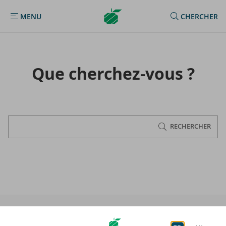
Argenta
MENU
CHERCHER
MENU
Homepage
Que cherchez-​vous ?
RECHERCHER