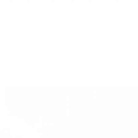
une assurance incendie
et
une assurance solde
restant dû
.
Dans certains cas, le Gouvernement wallon intervient en
cas de perte involontaire d’emploi ou de maladie de
longue durée pendant les 8 premières années de la durée
du crédit. Plus d’informations sur
www.wallonie.be
.
En Flandre, il existe une assurance similaire. Vous
trouverez plus d’informations sur le
site web du Fonds
flamand du logement
.