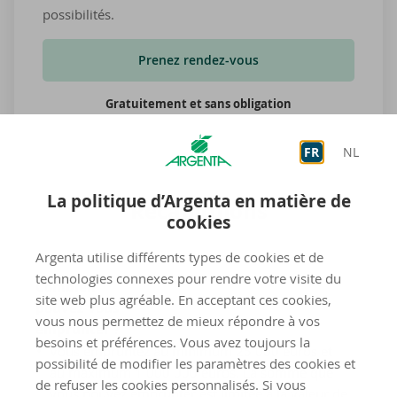
possibilités.
Prenez rendez-vous
Gratuitement et sans obligation
FR
NL
La politique d’Argenta en matière de
Ré­ca­pi­tu­lons
cookies
Argenta utilise différents types de cookies et de
technologies connexes pour rendre votre visite du
Combien
site web plus agréable. En acceptant ces cookies,
pouvez-vous
vous nous permettez de mieux répondre à vos
emprunter ?
besoins et préférences. Vous avez toujours la
Vous empruntez au minimum 25 000 euros et
possibilité de modifier les paramètres des cookies et
au maximum 1 000 000 euros. La somme que
de refuser les cookies personnalisés. Si vous
vous pouvez emprunter est limitée à la valeur de