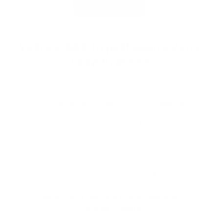
Votre cré­dit hy­po­thé­caire dans
l’app Argenta
Consulter les détails de votre crédit logement
Recevoir les versements de votre crédit en
tranches
Simuler votre crédit hypothécaire
Fixer un rendez-vous dans votre agence
Découvrez ce que vous pouvez faire avec
votre app Argenta