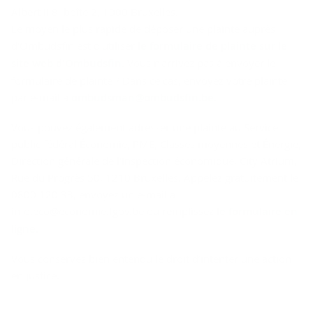
Albert II 8, boîte 2, 1000 Bruxelles.
Le moyen le plus rapide de déposer une plainte auprès
d'Ombudsfin est d'utiliser
le formulaire de plainte sur le
site web d'Ombudsfin
. Vous n'arrivez pas à envoyer le
formulaire de plainte ? Dans ce cas, envoyez votre plainte
par e-mail à
ombudsman@ombudsfin.be
.
Vous pouvez également adresser une plainte au Service
public fédéral Économie, PME, Classes moyennes et Énergie,
Direction générale de l'Inspection économique, City Atrium,
Rue du Progrès 50, 1210 Bruxelles. Appelez gratuitement le
0800 120 33, envoyez un e-mail à
info.eco@economie.fgov.be ou remplissez
le formulaire en
ligne
.
Vous conservez bien entendu le droit d’intenter une action
en justice.