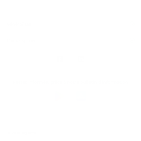
Généralités
Liens rapides
Nous
suivre
Restez informés, grâce à notre bulletin d’information
Téléchargez
l’app
Argenta
© 2026 Argenta