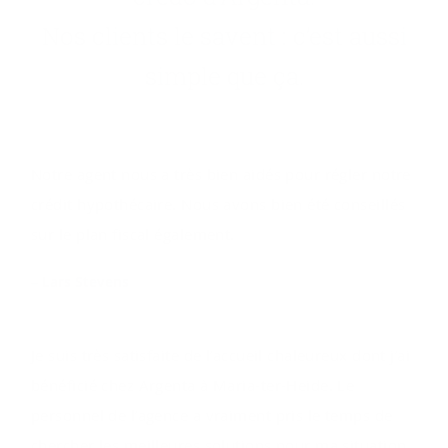
Nos clients le savent : c’est aussi
simple que ça.
Notre agent nous a très bien aidés pour régler notre
crédit hypothécaire. Nous avons bien été conseillés
sur le plan fiscal également.
– Lars Stevens
Je suis très satisfaite de l’accueil chaleureux dont j’ai
bénéficié chez Argenta à Maria-ter-Heide. Le
personnel de l’agence a vraiment pris le temps de
chercher les meilleures solutions pour ma situation.