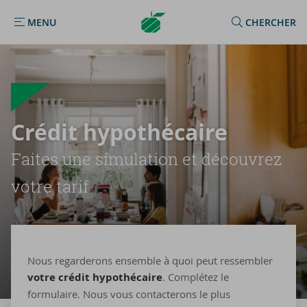
Argenta
MENU
CHERCHER
MENU
Homepage
Cré­dit hy­po­thé­caire
Faites une si­mu­la­tion et dé­cou­vrez
votre tarif
Nous regarderons ensemble à quoi peut ressembler
votre crédit hypothécaire
. Complétez le
formulaire. Nous vous contacterons le plus