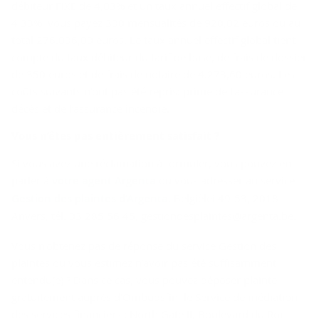
débiteur FIXE de 4,03% et un taux annuel effectif global de
4,33%, vous payez 300 mensualités de 920,02 euros ou au
total 276.006,00 euros. Le taux annuel effectif global tient
compte du taux débiteur du tarif de base, de frais de dossier
de 350 euros et de frais de notaire de 4.273,60 euros. Les
coûts suivants n’ont pas été repris: prime de l’assurance
décès et de l’assurance incendie.
Vous n’êtes pas en­tiè­re­ment sa­tis­fait ?
Si vous avez une réclamation à formuler, vous pouvez en
parler à
votre agent Argenta
ou vous adresser au service
Gestion des plaintes d’Argenta
, Belgiëlei 49-53, 2018
Anvers, tél. 03 285 56 45, gestiondesplaintes@argenta.be.
Vous n'obtenez pas de réponse du service Gestion des
plaintes ou vous estimez n’avoir pas été suffisamment
entendu(e) ? Dans ce cas, vous pouvez déposer plainte
gratuitement auprès d’Ombudsfin, le Service de médiation
des services financiers : North Gate II, Boulevard du Roi