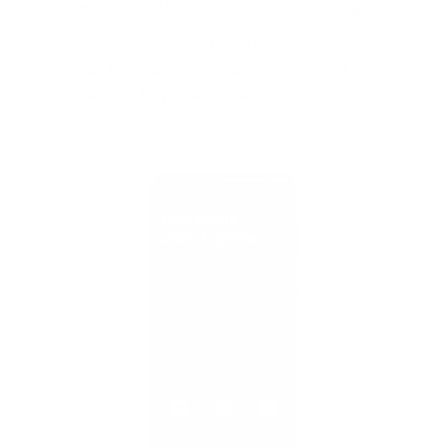
remboursez chaque mois un montant dégressif.
Amortissements variables linéaires du capital :
vous payez un amortissement de capital qui
peut être adapté sur mesure.