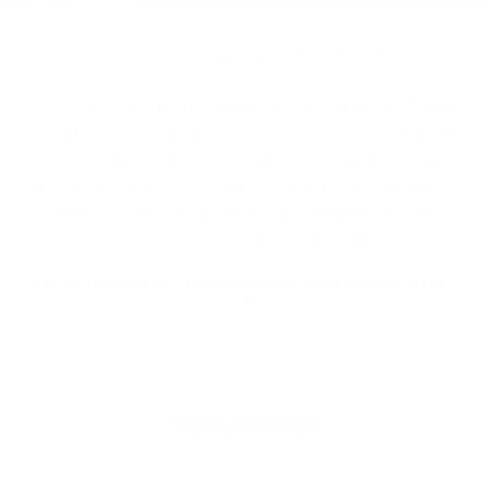
Épar­gner pour une ha­bi­ta­tion
Vous voulez votre propre appartement ou maison ? Dès que
possible ou pas avant plusieurs années ? Quoi qu'il en soit,
vous devez être en mesure de verser vous-même un apport
(fonds propres) si vous souhaitez acheter un logement. Cela
vaut donc la peine d'épargner dès maintenant, même si
vous ne voulez acheter que plus tard.
Découvrir les possibilités d'épargner pour une habitation
Do­cu­ments