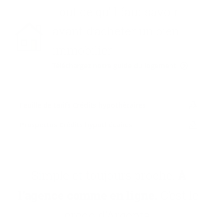
Tout ce qu’il faut savoir
avant d’acheter un bien
immobilier
Téléchargez notre guide du logement
Feuille de ta­rifs Cré­dits hy­po­thé­caires
Pros­pec­tus Cré­dits hy­po­thé­caires
Simple et toujours proche.
À
l’agence comme en ligne.
C’est le
credo d’Argenta.