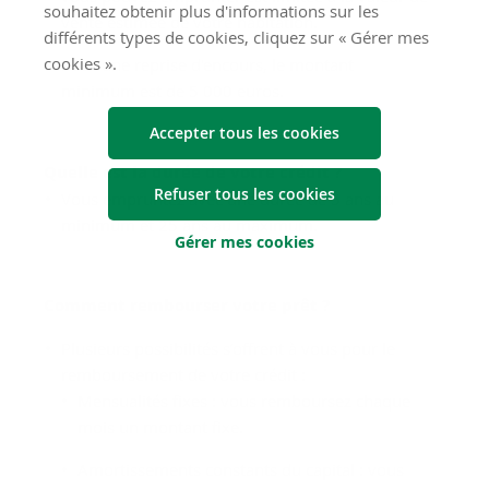
souhaitez obtenir plus d'informations sur les
vente estimée de votre habitation.
différents types de cookies, cliquez sur « Gérer mes
cookies ».
Pour une reprise d'encours, le montant
minimum est de 5 000 euros.
Accepter tous les cookies
Quelle est la durée de votre crédit ?
Refuser tous les cookies
Vous empruntez avec une durée de 5 ans au
minimum et 25 ans au maximum.
Gérer mes cookies
Comment rembourser votre prêt ?
Plusieurs possibilités s’offrent à vous pour le
remboursement de votre crédit :
Mensualités fixes : vous remboursez chaque
mois un montant fixe.
Amortissements constants du capital : vous