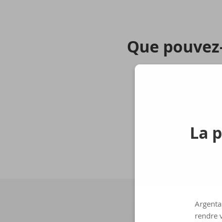
Que pouvez-​
Faire des virements
Consulter des opér
La p
Consulter des carte
Argenta 
rendre v