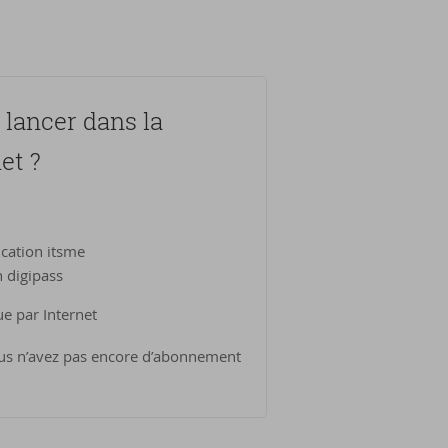
lan­cer dans la
et ?
ication itsme
n digipass
e par Internet
us n’avez pas encore d’abonnement