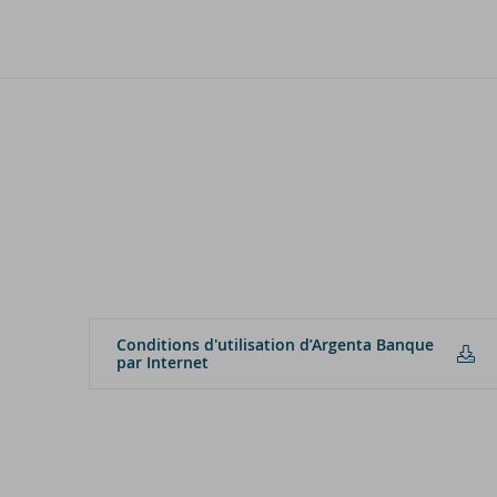
Condi­tions d'uti­li­sa­tion d’Ar­gen­ta Banque
par In­ter­net