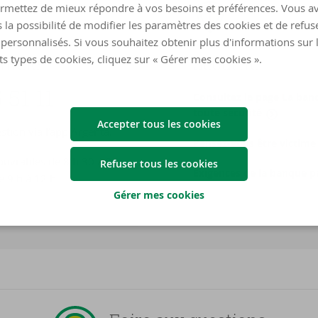
rmettez de mieux répondre à vos besoins et préférences. Vous a
 la possibilité de modifier les paramètres des cookies et de refuse
personnalisés. Si vous souhaitez obtenir plus d'informations sur 
ts types de cookies, cliquez sur « Gérer mes cookies ».
n­tèle
Sé­cu­ri­té
 51 11
Consultez la page La ban
toute sécurité
Accepter tous les cookies
tion via l’app Argenta.
Pensez-​vous être victime
 ouvrables de 8 h 30 à 20
Refuser tous les cookies
Exigences de la banque p
e 9 h à 12 h
Gérer mes cookies