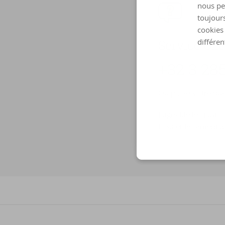
nous pe
toujours
cookies 
différen
Ser­vice Clie
+32 3 285
Ou posez votre ques
Joignable les jours
h 30 et le samedi d