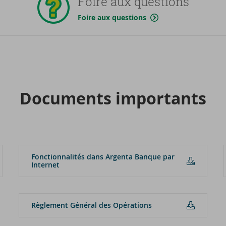
Foire aux questions
Foire aux questions
Do­cu­ments im­por­tants
Fonc­tion­na­li­tés dans Argenta Banque par
In­ter­net
Rè­gle­ment Gé­né­ral des Opé­ra­tions