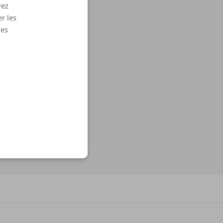
vez
r les
les
que par internet en
 de phishing ?
ar Internet