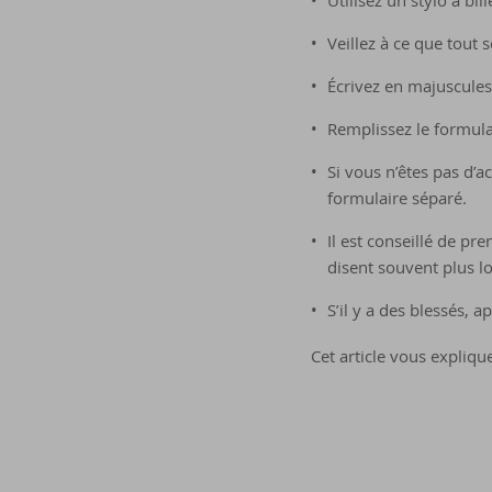
Utilisez un stylo à bil
Veillez à ce que tout s
Écrivez en majuscules
Remplissez le formulai
Si vous n’êtes pas d’a
formulaire séparé.
Il est conseillé de p
disent souvent plus l
S’il y a des blessés, 
Cet article vous expliq