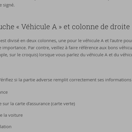
e signé.
che « Véhicule A » et colonne de droite 
est divisé en deux colonnes, une pour le véhicule A et l’autre pour
 importance. Par contre, veillez à faire référence aux bons véhicu
le, sur le croquis) lorsque vous parlez du véhicule A et du véhicu
rifiez si la partie adverse remplit correctement ses informations 
ance
sur la carte d’assurance (carte verte)
e la voiture
ation​