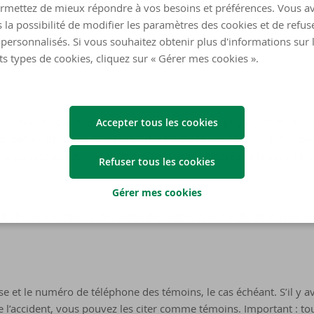
es du constat d’accident, vous indiquez les données générales de 
rmettez de mieux répondre à vos besoins et préférences. Vous a
 la possibilité de modifier les paramètres des cookies et de refuse
personnalisés. Si vous souhaitez obtenir plus d'informations sur 
ts types de cookies, cliquez sur « Gérer mes cookies ».
u de l’accident.
essés. Notez également les blessures ou plaintes physiques dont vou
Accepter tous les cookies
problème plus tard. C’est important dans le cas où vous auriez be
ous pouvez indiquer le nom des personnes blessées à la case 14 
Refuser tous les cookies
Gérer mes cookies
nt été occasionnés à des véhicules autres que A et B. Vous pouvez
se et le numéro de téléphone des témoins, le cas échéant. S’il y a
 l’accident, vous pouvez les citer comme témoins. Important : to