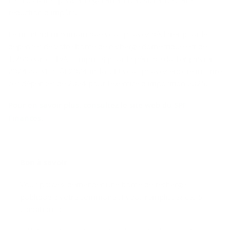
Les locataires peuvent également bénéficier de cette
réduction d'impôts.
Le montant maximum que vous pouvez déclarer pour les
dépenses de votre borne de recharge domestique est de
1.750 euros (TVA comprise) pour la période du 1er janvier
2024 au 31 août 2024 inclus. Et vous pouvez encore inscrire
ces dépenses de 2024 pour l'exercice d'imposition 2025.
Pour en savoir plus, consultez le site web du SPF
Finances.
Bon à savoir
Vous pouvez demander une borne de recharge
publique à votre commune si vous remplissez ces 5
conditions :