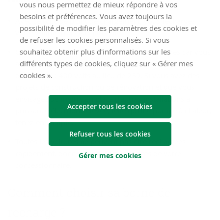
vous nous permettez de mieux répondre à vos
besoins et préférences. Vous avez toujours la
Avec ce type de point de chargement, vous rechargez
possibilité de modifier les paramètres des cookies et
votre voiture trois fois plus vite.
de refuser les cookies personnalisés. Si vous
souhaitez obtenir plus d'informations sur les
Cela entraîne toutefois des frais supplémentaires car vous
différents types de cookies, cliquez sur « Gérer mes
avez besoin d’une connexion renforcée au réseau
cookies ».
d’électricité : 400 volts au lieu de 230. Si vous avez des
projets de construction ou de rénovation et que vous
envisagez de mettre en place d’autres installations à
Accepter tous les cookies
puissance électrique élevée, telle qu’une pompe à chaleur,
tenez-en compte.
Refuser tous les cookies
Toutes les voitures ne peuvent pas être rechargées
rapidement, donc informez-vous auprès de votre
Gérer mes cookies
concessionnaire.
Comment choisir sa borne de
recharge ?