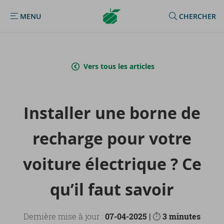
Argenta
MENU
CHERCHER
MENU
Homepage
Vers tous les articles
Ins­tal­ler une borne de
re­charge pour votre
voi­ture élec­trique ? Ce
qu’il faut sa­voir
Dernière mise à jour :
07-04-2025 |
⏱
3 minutes