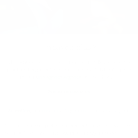
En sa­voir plus ?
Chez Argenta, vous pouvez financer l’installation de votre
point de chargement avec votre prêt auto*. N’hésitez pas à
contacter
une agence Argenta
près de chez vous.
Prenez rendez-vous
*Forme de crédit : prêt à tempérament sur la base du Code
de droit économique Livre VII. Prêteur : Argenta Banque