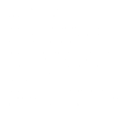
Le type de point de recharge dépend de votre
comportement de conduite et de recharge
Si vous faites beaucoup de kilomètres, que vous partez
souvent et que vous pouvez recharger uniquement chez
vous, vous avez besoin d’un point de recharge triphasé.
Si vous faites moins de kilomètres et que vous pouvez
recharger votre voiture chez vous ou sur votre lieu de
travail, un point de recharge monophasé suffira, équipé
de préférence d’un système d’équilibrage de charge
dynamique.
Si vous ne rechargez que très rarement votre véhicule à
domicile (et que vous possédez une voiture hybride plug-
in), une prise domestique peut suffire.
Combien coûte l’installation d’une