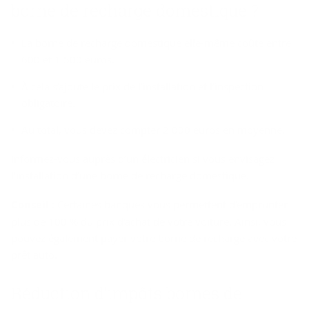
borne de recharge domestique ?
La borne de recharge domestique elle-même coûte entre
600 et 1 500 euros.
À cela s’ajoute le prix de l’installation et l’inspection
obligatoire.
Au total, vous devez compter 2 000 euros en moyenne.
Informez-vous auprès d’un électricien si vous envisagez
l’installation d’une borne de recharge domestique.
Conseil :
Certaines banques vous permettent d'emprunter
plus de 100 % du prix d'achat de votre voiture. Ainsi, vous
pouvez également payer votre borne de recharge avec votre
prêt auto.
Réduction d'impôts bornes de