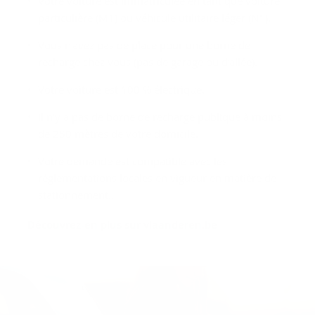
Votre voiture est immatriculée en tant que voiture
particulière (M1) ou véhicule utilitaire léger (N1).
Vous n'avez pas de place pour une borne de
recharge chez vous (pas de garage ou d'allée).
Votre voiture est 100 % électrique.
Il n'y a pas de borne de recharge publique à moins
de 250 mètres de votre domicile.
Votre demande est compatible avec les
réglementations locales en vigueur en matière de
stationnement..
Découvrez-en plus sur vlaanderen.be