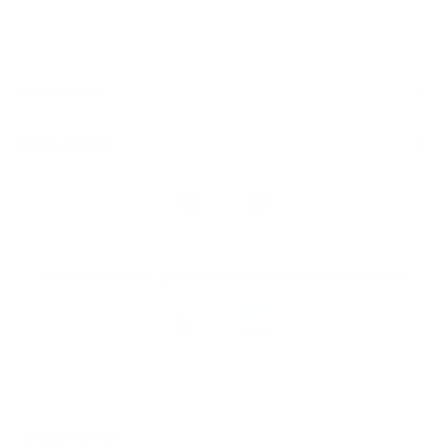
Généralités
Liens rapides
Nous
suivre
Restez informés, grâce à notre bulletin d’information
Téléchargez
l’app
Argenta
© 2026 Argenta