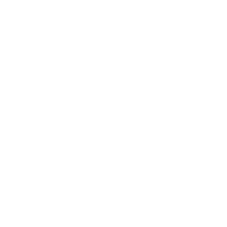
recharge domestiques
Si vous installez une borne de recharge fixe chez vous, vous
pouvez bénéficier d'une réduction d'impôt. Votre borne de
recharge doit répondre à ces conditions :
Elle a été achetée neuve et est intelligente.
Elle est fixée de manière permanente dans le sol ou au
mur.
Elle est placée dans ou à proximité immédiate de
l'habitation qui était votre domicile fiscal au 1er janvier de
l'année d'imposition.
Elle consomme uniquement de l'électricité verte.
L'installation a été approuvée par un mécanisme
d'inspection reconnu.