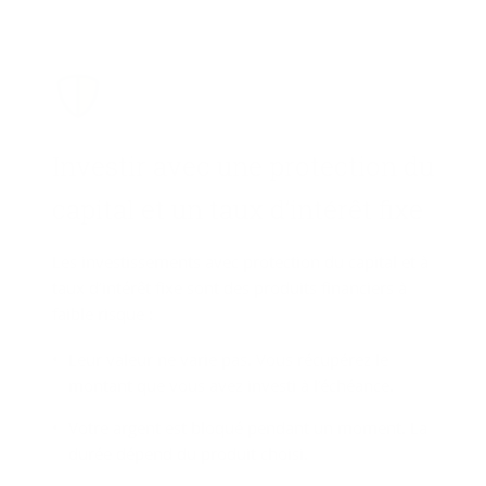
In­ves­tir avec une pro­tec­tion du
ca­pi­tal et un taux d’in­té­rêt fixe
Les investissements avec protection du capital et à
taux d’intérêt fixe sont des produits financiers à
faible risque :
Leur valeur ne varie pas. Vous récupérez le
montant que vous avez investi à l’échéance.
Votre argent est bloqué pendant un moment. La
durée dépend du produit choisi.