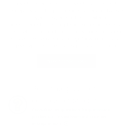
d’investissement qui vous convient, à vous et à votre
entreprise. N’hésitez pas à venir en parler dans l’une de
nos agences Argenta. Votre conseiller en
investissement se fera un plaisir de réfléchir avec vous
et d’élaborer ensemble une stratégie d’investissement
adéquate, en fonction de votre appétit au risque, de vos
connaissances, de votre expérience et de vos objectifs.
Prenez rendez-vous
Besoin de précisions
complémentaires ?
Consultez les questions fréquemment
posées sur l’investissement pour les
entrepreneurs