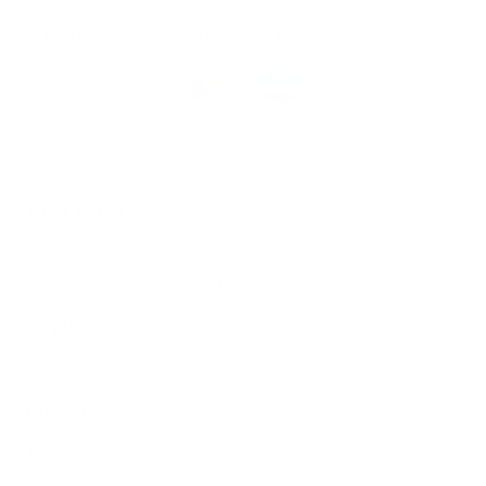
Restez informés, grâce à notre bulletin d’information
Téléchargez
l’app
Argenta
© 2026 Argenta
Informations juridiques
Vie privée
Politique de Cookies
PSD2
Tarifs