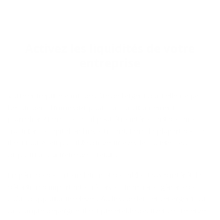
Ac­ti­vez les li­qui­di­tés de votre
en­tre­prise
Votre entreprise a mis de côté de l’argent dont elle n’a pas
besoin dans l’immédiat pour son fonctionnement
journalier ? Dans ce cas, il peut être intéressant de faire
fructifier ce capital en l’investissant. Dans la plupart des cas,
il est tout à fait possible d’investir avec la société, sauf
disposition contraire des statuts.
En période de forte inflation et de faibles taux d’intérêt, la
détention d’importantes réserves financières génère des
coûts d’opportunité élevés. Au lieu de laisser cet argent sur
un compte d’épargne, il est préférable d’activer ces réserves