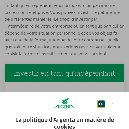
En tant qu’entrepreneur, vous disposez d’un patrimoine
professionnel et privé. Vous pouvez investir ce patrimoine
de différentes manières. Le choix d’investir par
l’intermédiaire de votre entreprise ou en tant que particulier
dépend de votre situation personnelle et de vos objectifs,
ainsi que de la forme juridique de votre entreprise. Quelle
que soit votre situation, nous serions ravis de vous aider à
choisir la forme d’investissement qui vous convient.
Investir en tant qu’indépendant
Avec une entreprise individuelle, vous investissez
en tant que personne physique. Vous pouvez donc
FR
NL
bénéficier chez Argenta de la même offre
d’investissements que celle destinée aux
La politique d’Argenta en matière de
particuliers. Avec les conseils avisés d’un conseiller
cookies