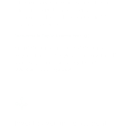
Le rendement peut être inférieur à celui d’un
investissement plus risqué, mais vous
connaissez à l’avance le montant des intérêts
que vous percevrez.
Découvrez le Dépôt à terme Pro*
* Le Dépôt à terme Pro est un dépôt à terme
d'Argenta Banque d'Épargne. Des informations clés
pour l’épargnant ne sont pas légalement
obligatoires pour ce produit.
In­ves­tir avec un ren­de­ment