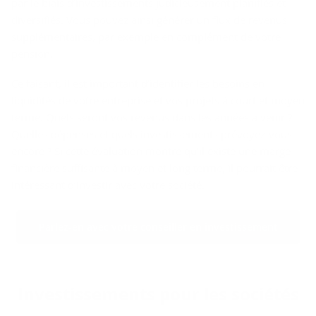
par le biais d’investissements judicieusement planifiés et
diversifiés. Vous pouvez ainsi générer un flux de revenus
supplémentaires, par exemple en complément de votre
pension.
Ce faisant, il est important d’identifier les besoins en
liquidités de votre entreprise et vos projets à court et moyen
terme. Quels seront vos revenus dans les années à venir ?
Quelles dépenses et quels investissements prévoyez-vous
encore ? Si cette évaluation montre qu’il existe une marge
financière suffisante à moyen et long terme, il pourrait être
intéressant d’investir avec votre société.
Parlez-en avec votre conseiller en investissement
In­ves­tis­se­ments pour les so­cié­tés