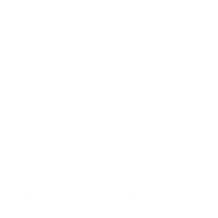
va­riable
Les investissements à rendement variable peuvent
rapporter davantage, mais ils comportent
également plus de risques :
Le rendement dépend de plusieurs facteurs. Par
exemple, les performances d’une entreprise ou
l’évolution du marché.
À l’échéance, vous pouvez récupérer plus ou
moins que ce que vous avez investi.
Ces investissements sont intéressants pour les
investisseurs qui sont prêts à prendre plus de
risques et qui acceptent que la valeur de leur
investissement puisse fluctuer.
Découvrez les fonds d’investissement