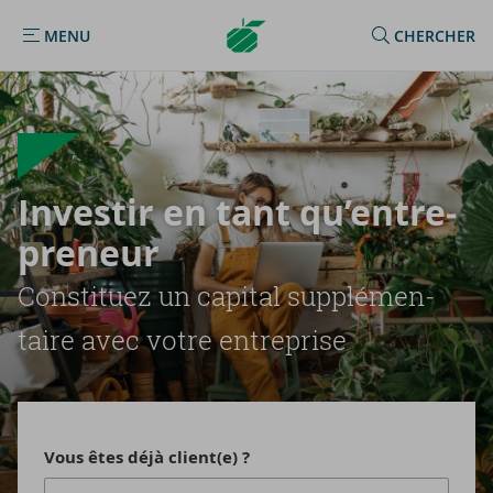
Argenta
MENU
CHERCHER
MENU
Homepage
In­ves­tir en tant qu’en­tre­
pre­neur
Consti­tuez un ca­pi­tal sup­plé­men­
taire avec votre en­tre­prise
Vous êtes déjà client(e) ?