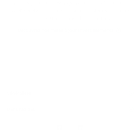
fonds d’Argenta Asset Management vous présentent une
nouvelle analyse. Vous restez ainsi parfaitement informé(e)
de l’évolution des marchés boursiers.
Découvrez nos mises à jour Investissements
Généralités
Liens rapides
Nous
suivre