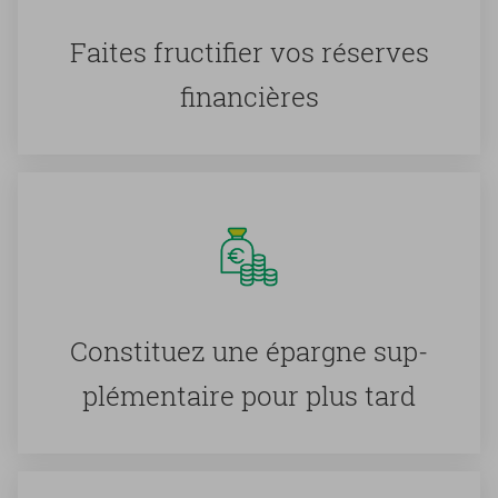
Faites fruc­ti­fier vos ré­serves
fi­nan­cières
Consti­tuez une épargne sup­
plé­men­taire pour plus tard