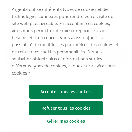
en investissement qui vous connaît bien, vous et
Argenta utilise différents types de cookies et de
votre entreprise.
technologies connexes pour rendre votre visite du
site web plus agréable. En acceptant ces cookies,
Découvrez l’offre d’investissements pour
vous nous permettez de mieux répondre à vos
particuliers
besoins et préférences. Vous avez toujours la
possibilité de modifier les paramètres des cookies et
de refuser les cookies personnalisés. Si vous
Investir avec votre sociéte
souhaitez obtenir plus d'informations sur les
différents types de cookies, cliquez sur « Gérer mes
cookies ».
Si vous avez une société, cette société est elle-
même une personne morale. Vous pouvez alors
Accepter tous les cookies
investir au nom de la société avec les fonds dont
elle peut se passer. De cette manière, vous pouvez
faire fructifier cet argent pour votre entreprise.
Refuser tous les cookies
Gérer mes cookies
Découvrez l’investissement avec votre société