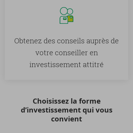
Ob­te­nez des conseils au­près de
votre conseiller en
in­ves­tis­se­ment at­ti­tré
Choi­sis­sez la forme
d’in­ves­tis­se­ment qui vous
convient