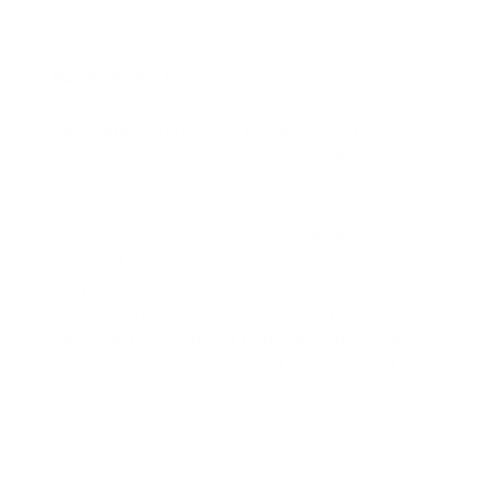
Bon à savoir :
Lorsque vous choisissez des
investissements pour votre société, vous devez
tenir compte d’un certain nombre de facteurs. La
fiscalité en est un, mais elle ne peut jamais être la
seule motivation. Votre appétit au risque, votre
horizon d’investissement et vos objectifs
personnels et professionnels constituent le point
de départ. C’est pourquoi nous aimons prendre le
temps d’apprendre à bien connaître votre
situation. Ensemble, nous examinerons s’il est
intéressant d’investir par l’intermédiaire de votre
société ou si un investissement privé convient
mieux à vos projets.