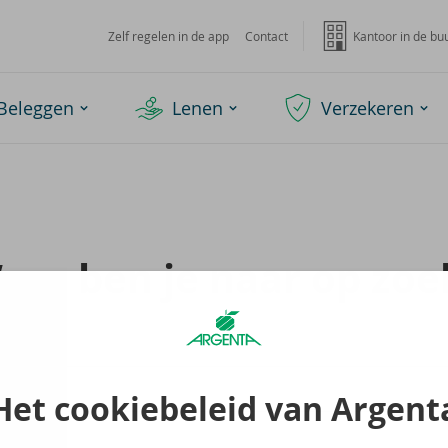
Zelf regelen in de app
Contact
Kantoor in de bu
Beleggen
Lenen
Verzekeren
aar ben je naar op zoe
Het cookiebeleid van Argent