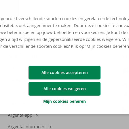
 gebruikt verschillende soorten cookies en gerelateerde technolo
ebsitebezoek aangenamer te maken. Door deze cookies te aanva
we beter inspelen op jouw behoeften en voorkeuren. Je kunt de 
ngen altijd wijzigen en de gepersonaliseerde cookies weigeren. Wi
r de verschillende soorten cookies? Klik op ‘Mijn cookies beheren
Snel naar
Vo
Zelf regelen & Veelgestelde vragen
Alle cookies accepteren
Phishing of fraude melden
Bli
Alle cookies weigeren
Schade melden
Do
Mijn cookies beheren
Kantoren
Argenta-app
Argenta informeert