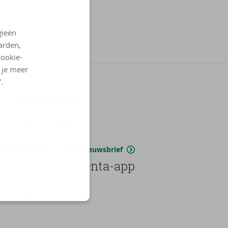
gieën
arden,
cookie-
l je meer
’.
lg Argenta op
jf op de hoogte via onze nieuwsbrief
wnload de Argenta-app