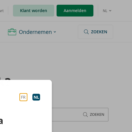
Klant worden
Aanmelden
urt
NL
Ondernemen
ZOEKEN
k?
FR
NL
ZOEKEN
a