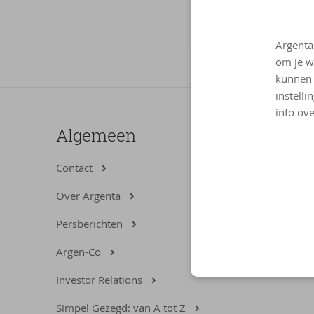
Argenta
om je w
kunnen 
instelli
info ove
Algemeen
Contact
Over Argenta
Persberichten
Argen-Co
Investor Relations
Simpel Gezegd: van A tot Z