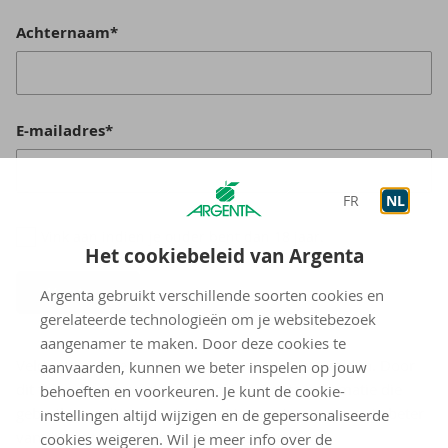
Achternaam*
E-mailadres*
FR
NL
Vink aan indien je ouder bent dan 18 jaar.
Het cookiebeleid van Argenta
Verstuur
Argenta gebruikt verschillende soorten cookies en
gerelateerde technologieën om je websitebezoek
aangenamer te maken. Door deze cookies te
Velden gemarkeerd met een * zijn verplichte velden. Door
aanvaarden, kunnen we beter inspelen op jouw
dit formulier te versturen, geef je Argenta informatie die
behoeften en voorkeuren. Je kunt de cookie-
gebruikt wordt om contact met jou op te nemen en je beter
instellingen altijd wijzigen en de gepersonaliseerde
van dienst te zijn. Meer informatie vind je in
cookies weigeren. Wil je meer info over de