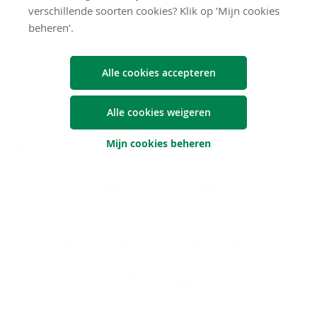
het
privacybeleid van Argenta
.
verschillende soorten cookies? Klik op ‘Mijn cookies
beheren’.
Alle cookies accepteren
Algemeen
Alle cookies weigeren
Mijn cookies beheren
Snel naar
Volg
Argenta
op
Blijf op de hoogte via onze nieuwsbrief
Download
de
Argenta-