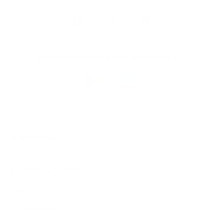
Volg
Argenta
op
Blijf op de hoogte via onze nieuwsbrief
Download
de
Argenta-
app
© 2026 Argenta
Juridische informatie
Privacy
Cookiebeleid