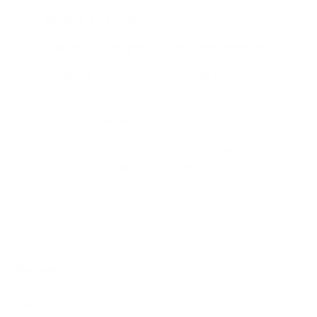
Betalen en ontvangen
Kaarten en veiligheidsinstellingen beheren
Veilig bankieren met vingerafdruk, pincode of
gezichtsherkenning
Ontdek de Argenta-app
Wil je de Argenta-app al testen zonder klant te worden?
Bekijk de demo-versie
.
Algemeen
Snel naar