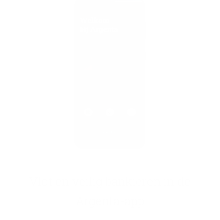
Vlot en vei­lig ban­kie­ren in de
Argenta-​​app