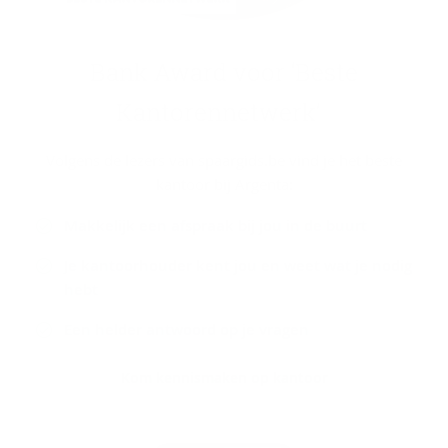
Bank Award voor ‘Beste
Kan­to­ren­net­werk’
Volgens de lezers van spaargids.be vind je het beste
kantoor bij Argenta:
Makkelijk een afspraak bij jou in de buurt
Je kantoorhouder kent jou en weet wat je nodig
hebt
Een helder antwoord op je vragen
Kom kennismaken op kantoor