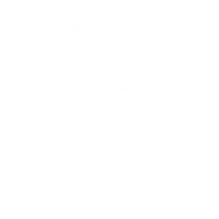
Volg
Argenta
op
Blijf op de hoogte via onze nieuwsbrief
Download
de
Argenta-
app
© 2026 Argenta
Juridische informatie
Privacy
Cookiebeleid