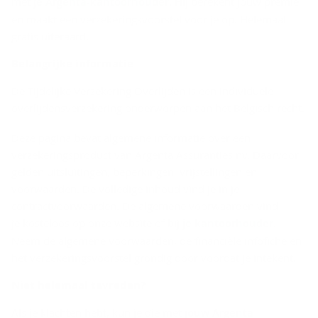
met
je Argenta-kantoorhouder
. Hij berekent jouw premie
en maakt een verzekeringsvoorstel voor je op. Helemaal
gratis uiteraard.
Be­lang­rij­ke in­for­ma­tie
De Tijdelijke Verzekering Overlijden is een individuele
overlijdensverzekering onderworpen aan het Belgisch recht.
Deze pagina bevat algemene informatie over een
verzekeringsproduct van Argenta Assuranties nv. Daarvoor
gelden uitsluitingen, beperkingen, vrijstellingen en
voorwaarden. De volledige inhoud vind je in je
contractvoorwaarden. De algemene voorwaarden vind
je kosteloos op onze website of bij
je kantoorhouder
.
Neem de algemene voorwaarden, de financiële infofiche en
het verzekeringsvoorstel grondig door voordat je intekent.
Niet he­le­maal te­vre­den?
Als je klachten hebt, kun je die met
jouw Argenta-