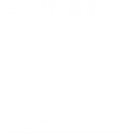
Schuld­sald­over­ze­ke­ring
Met een schuldsaldoverzekering zijn je nabestaanden gerust
als je vroegtijd overlijdt tijdens de looptijd van je krediet.
Ontdek de schuldsaldoverzekering
Argenta in­for­meert