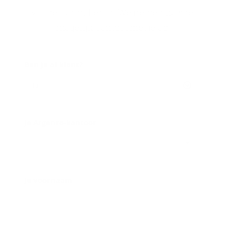
Vul het formulier in. We nemen zo snel
mogelijk contact met je op.
Ben je al klant?
Ja
Je Argenta-kantoor
Je voornaam