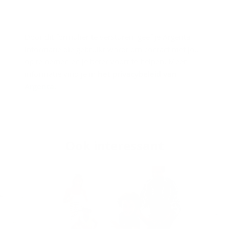
Door dit formulier te versturen, geef je Argenta
informatie die gebruikt wordt om contact met jou
op te nemen en je beter voort te helpen. Meer
informatie vind je in
het privacybeleid van
Argenta
.
Ook in­te­res­sant