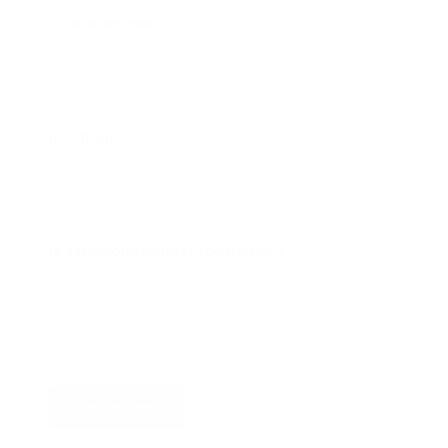
Je achternaam
Je e-mailadres
Je telefoonnummer (optioneel)
Verzenden