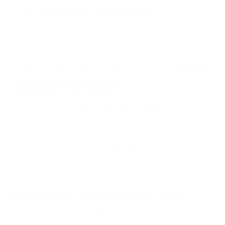
Seg­men­ta­tie­cri­te­ria over­lij­dens­dek­king
Eenvoudig en altijd dichtbij.
In het
kantoor en online.
Dat is waar we
bij Argenta voor staan.
Onze klanten weten: zo simpel kan
het zijn
Kom ge­rust langs voor een per­soon­lijk voor­stel
Wil je graag een persoonlijk voorstel? Neem contact op