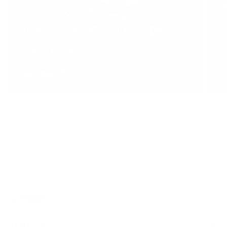
Waarom je best nu al spaart
voor je pensioen
Lees meer
L
Algemeen
Snel naar