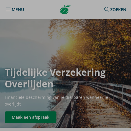
Argenta
MENU
ZOEKEN
MENU
Homepage
Tij­de­lij­ke Ver­ze­ke­ring
Over­lij­den
Financiële bescherming van je dierbaren wanneer je
overlijdt
Maak een afspraak