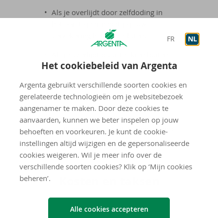
Als je overlijdt door zelfdoding in
het eerste jaar nadat je jouw
verzekering hebt afgesloten.
FR
NL
Als je overlijdt door te skiën buiten
Het cookiebeleid van Argenta
de piste.
Argenta gebruikt verschillende soorten cookies en
Als je overlijdt door deel te nemen
gerelateerde technologieën om je websitebezoek
aan motorwedstrijden in
aangenamer te maken. Door deze cookies te
competitieverband.
aanvaarden, kunnen we beter inspelen op jouw
De volledige lijst van uitsluitingen vind
behoeften en voorkeuren. Je kunt de cookie-
je in de algemene voorwaarden.
instellingen altijd wijzigen en de gepersonaliseerde
cookies weigeren. Wil je meer info over de
verschillende soorten cookies? Klik op ‘Mijn cookies
Kos­ten en tak­sen
beheren’.
Alle cookies accepteren