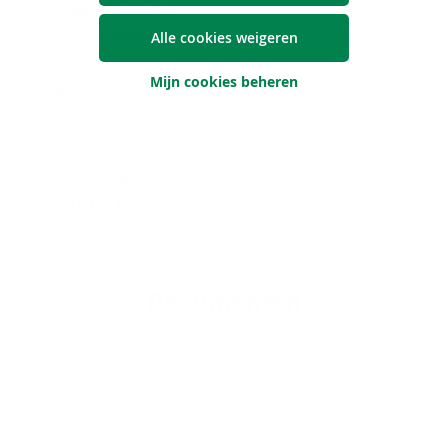
Verzekeringstaks
2 % op de stortingen
Alle cookies weigeren
Mijn cookies beheren
Afkoopkost
5 % op de afkoopwaarde
Fractioneringskost
5 euro per premiebetaling
Do­cu­men­ten
Al­ge­me­ne voor­waar­den Overlijdens-​ en schuld­
sald­over­ze­ke­ring
FI­nan­ci­ë­le in­f­o­fi­che Tij­de­lij­ke Ver­ze­ke­ring Over­lij­
den