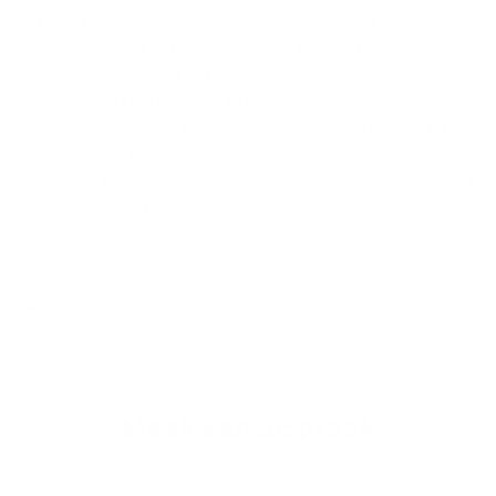
kantoorhouder
bespreken of kun je terecht bij de
dienst
Klachtenbeheer van Argenta
. Vind je dat Argenta
Assuranties nv jouw klacht niet of onvoldoende heeft
beantwoord? Dan kun je je richten tot de Ombudsman van
de Verzekeringen, de Meeûssquare 35, 1000 Brussel, tel
02 547 58 71,
info@ombudsman-
insurance.be
,
www.ombudsman-insurance.be
. Je behoudt
uiteraard het recht om een gerechtelijke procedure in te
leiden.
De informatie is gebaseerd op de juridische en fiscale
situatie in België op 1 maart 2023.
Maak een af­spraak