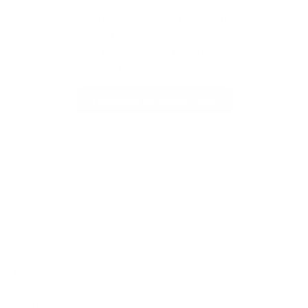
verzekering’.
Klik op ‘Attest aanvragen’ en voeg je
gezinsleden toe.
Je vindt je attest daarna terug in je
documenten, onder 'Meer'.
Download de Argenta-app
Naar 'Zelf regelen'
Algemeen
Snel naar