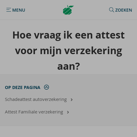
Argenta
MENU
ZOEKEN
MENU
Homepage
Hoe vraag ik een at­test
voor mijn ver­ze­ke­ring
aan?
OP DEZE PAGINA
Schadeattest autoverzekering
Attest Familiale verzekering