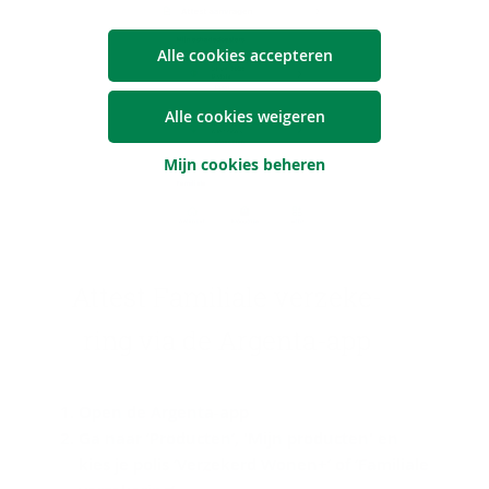
Alle cookies accepteren
Alle cookies weigeren
Mijn cookies beheren
At­test Fa­mi­li­a­le ver­ze­ke­
ring via de Argenta-​app
Open de Argenta-app
Ga naar ‘Producten’, 'Mijn producten' en
kies je polis ‘Verzekerd Wonen+’ of ‘Familiale