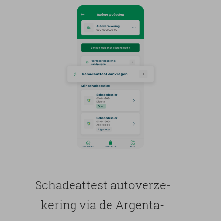
Scha­de­at­test au­to­ver­ze­
ke­ring via de Argenta-​