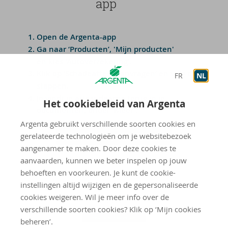
app
Open de Argenta-app
Ga naar ‘Producten’, 'Mijn producten'
en kies 'Autoverzekering'.
Klik op ‘Schadeattest aanvragen’ en volg de
FR
NL
stappen.
Je vindt je attest daarna terug in je
Het cookiebeleid van Argenta
documenten, onder 'Meer'.
Argenta gebruikt verschillende soorten cookies en
Download de Argenta-app
gerelateerde technologieën om je websitebezoek
aangenamer te maken. Door deze cookies te
aanvaarden, kunnen we beter inspelen op jouw
behoeften en voorkeuren. Je kunt de cookie-
instellingen altijd wijzigen en de gepersonaliseerde
cookies weigeren. Wil je meer info over de
verschillende soorten cookies? Klik op ‘Mijn cookies
beheren’.