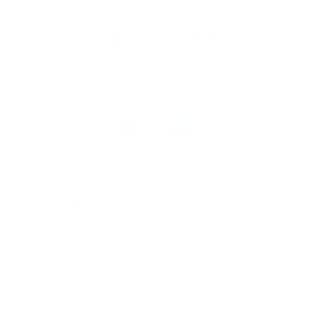
Volg
Argenta
op
Blijf op de hoogte via onze nieuwsbrief
Download
de
Argenta-
app
© 2026 Argenta
Juridische informatie
Privacy
Cookiebeleid