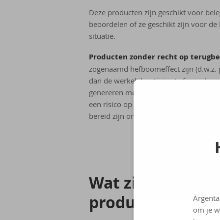
Deze producten zijn geschikt voor bele
beoordelen of ze geschikt zijn voor de
situatie.
Producten zonder recht op terugbet
zogenaamd hefboomeffect zijn (d.w.z.
dan de werkelijke stijging) of naar ben
genereren met een relatief laag aanva
een risico op totaal kapitaalverlies in
bereid zijn om een gedeeltelijk of volle
Wat zijn de voor­n
pro­duc­ten?
Argenta
om je w