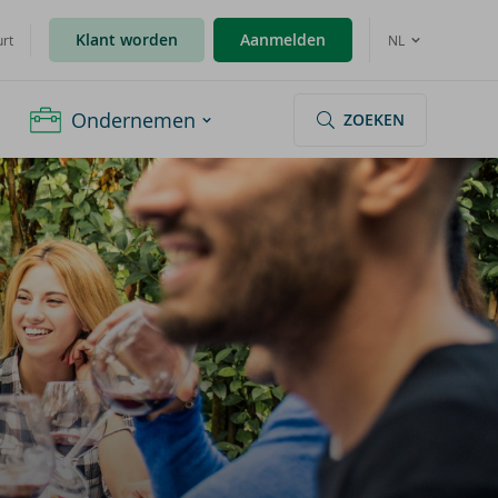
Klant worden
Aanmelden
urt
NL
Ondernemen
ZOEKEN