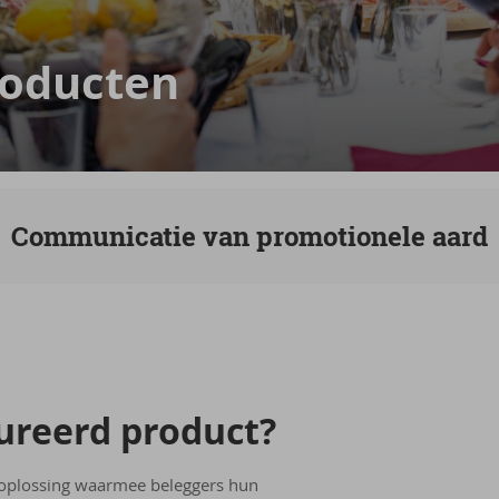
ro­duc­ten
Communicatie van promotionele aard
u­reerd pro­duct?
soplossing waarmee beleggers hun