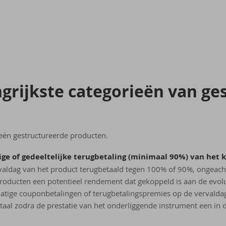
­rijk­ste ca­te­go­rie­ën van ge­
eën gestructureerde producten.
ge of gedeeltelijke terugbetaling (minimaal 90%) van het k
aldag van het product terugbetaald tegen 100% of 90%, ongeacht
roducten een potentieel rendement dat gekoppeld is aan de evol
tige couponbetalingen of terugbetalingspremies op de vervaldag
taal zodra de prestatie van het onderliggende instrument een in 