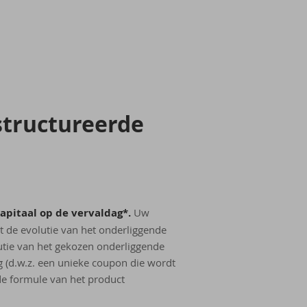
struc­tu­reer­de
apitaal op de vervaldag*.
Uw
 de evolutie van het onderliggende
utie van het gekozen onderliggende
 (d.w.z. een unieke coupon die wordt
de formule van het product