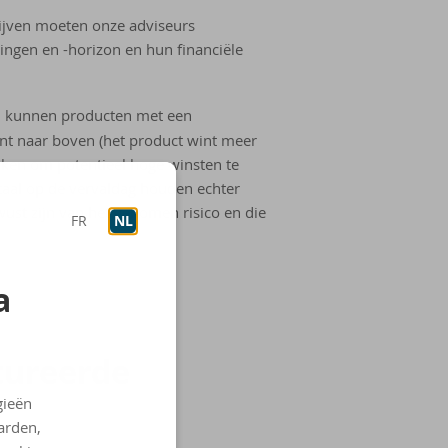
hrijven moeten onze adviseurs
ingen en -horizon en hun financiële
 kunnen producten met een
nt naar boven (het product wint meer
 maken om potentieel hoge winsten te
itaal op de vervaldag houden echter
ewust zijn van het genomen risico en die
FR
NL
a
tu­reer­de
gieën
arden,