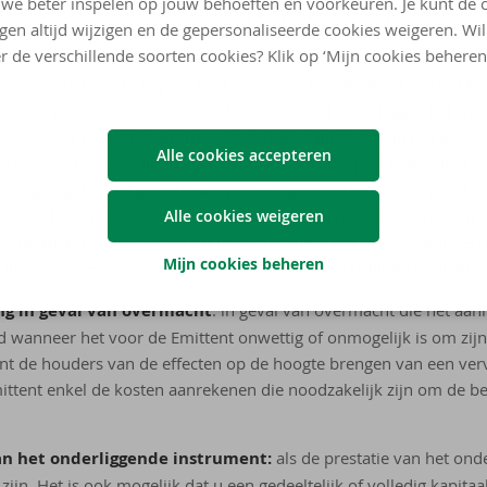
we beter inspelen op jouw behoeften en voorkeuren. Je kunt de 
iek ‘Risicofactoren’ van het Basisprospectus te raadplegen voo
ngen altijd wijzigen en de gepersonaliseerde cookies weigeren. Wi
.
r de verschillende soorten cookies? Klik op ‘Mijn cookies beheren
erd product aan te kopen, kunt u worden blootgesteld aan het kred
l van wanbetaling door deze laatsten, loopt de belegger het risic
ns en/of de potentiële premie van terugbetaling. Ook in het geval
Alle cookies accepteren
jn aan de toepasselijke regelgeving en ernstige problemen met d
ringen geheel of gedeeltelijk worden geannuleerd of omgezet in
e toezichthouder om een herstructurering van de schuld (bail-in)*
Alle cookies weigeren
n voorkomend geval, de Garant te voorkomen. Het zou dus kunnen d
Mijn cookies beheren
als de houders van deposito’s, daar ook onder te lijden hebben.
ng in geval van overmacht
: in geval van overmacht die het aa
d wanneer het voor de Emittent onwettig of onmogelijk is om zijn
ent de houders van de effecten op de hoogte brengen van een ver
ittent enkel de kosten aanrekenen die noodzakelijk zijn om de b
van het onderliggende instrument:
als de prestatie van het ond
jn. Het is ook mogelijk dat u een gedeeltelijk of volledig kapitaalv