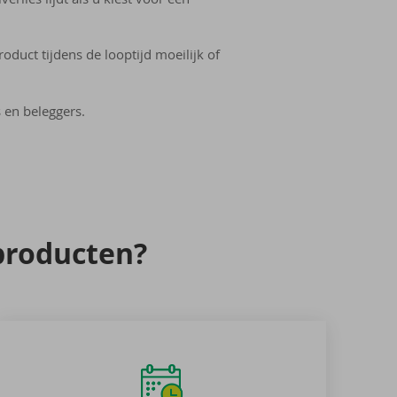
uct tijdens de looptijd moeilijk of
s en beleggers.
pro­duc­ten?