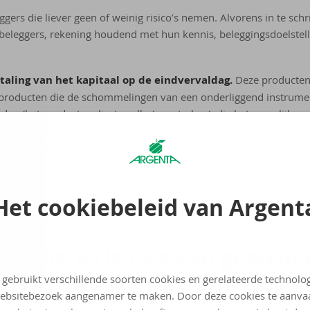
ggers die liever geen of weinig risico’s nemen. Alvorens in te sc
 beleggers, rekening houdend met hun kennis, beleggingsdoelstell
aling van het kapitaal op de eindvervaldag.
Deze producten
 producten die de schommelingen van een onderliggend instrume
eden (het product verliest sneller) versterken), die het mogelijk
ngskapitaal. Producten zonder recht op terugbetaling van het kap
. Deze producten zijn dus enkel geschikt voor beleggers die zich b
dig verlies van het belegde kapitaal te lijden.
Het cookiebeleid van Argent
aams­te ri­si­co’s van ge­struc­
 gebruikt verschillende soorten cookies en gerelateerde technolo
ebsitebezoek aangenamer te maken. Door deze cookies te aanva