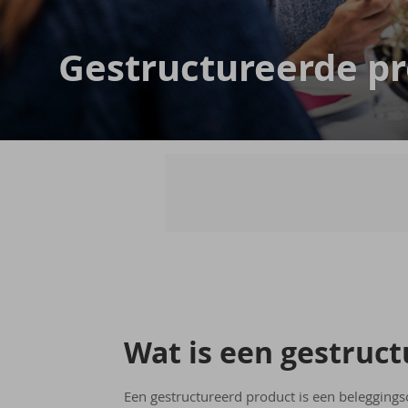
Ge­struc­tu­reer­de p
Wat is een ge­struc­t
Een gestructureerd product is een belegging