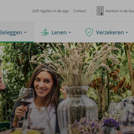
Zelf regelen in de app
Contact
Kantoor in de bu
Beleggen
Lenen
Verzekeren