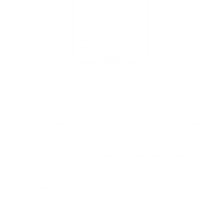
Via de Argenta-​app
Voeg makkelijk foto’s toe en volg de status van
je dossier op.
Je kantoorhouder wordt automatisch verwittigd.
Digitale schadeaangiftes worden sneller
verwerkt.
Heb je vragen over je schadeaangifte? Je kunt altijd
terecht bij je Argenta-kantoor.