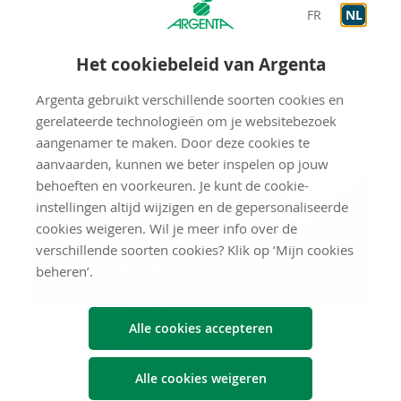
FR
NL
Richt jij of 1 van je gezinsleden
Het cookiebeleid van Argenta
onopzettelijk schade aan bij derden? Een
Argenta gebruikt verschillende soorten cookies en
ongeluk schuilt soms in een klein hoekje.
gerelateerde technologieën om je websitebezoek
Wees gerust, Argenta staat voor je klaar.
aangenamer te maken. Door deze cookies te
aanvaarden, kunnen we beter inspelen op jouw
behoeften en voorkeuren. Je kunt de cookie-
instellingen altijd wijzigen en de gepersonaliseerde
cookies weigeren. Wil je meer info over de
verschillende soorten cookies? Klik op ‘Mijn cookies
beheren’.
Alle cookies accepteren
Fiets­bij­stand of hulp op reis
nodig?
Alle cookies weigeren