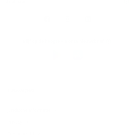
Snel naar
Volg
Argenta
op
Blijf op de hoogte via onze nieuwsbrief
Download
de
Argenta-
app
© 2026 Argenta
Juridische informatie
Privacy
Cookiebeleid