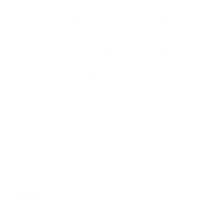
Open rechtstreeks in de Argenta-app
Nog geen Argenta-app?
Download de Argenta-app
Scha­de mel­den via je kan­toor?
Neem contact op met je
Argenta-kantoor
. Een
kantoormedewerker opent dan een schadedossier voor jou.
Algemeen