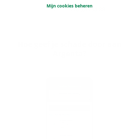
Mijn cookies beheren
Bel ons 24/7 op
03 285 53 33
.
Hoe geef je scha­de door aan
Argenta?