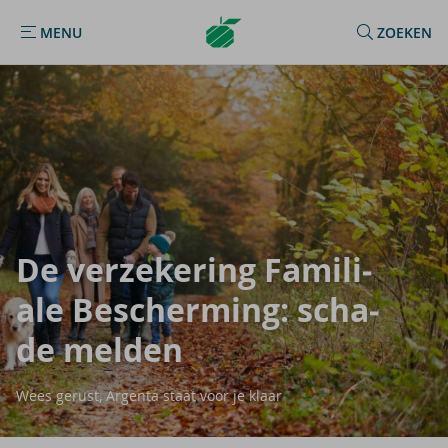
Argenta
MENU
ZOEKEN
MENU
Homepage
De ver­ze­ke­ring Fa­mi­li­
a­le Be­scher­ming: scha­
de mel­den
Wees gerust, Argenta staat voor je klaar