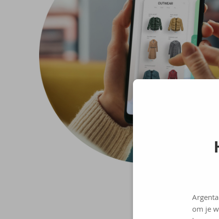
Argenta
om je w