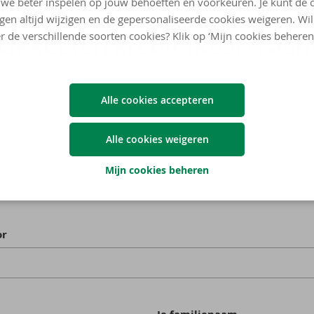
we beter inspelen op jouw behoeften en voorkeuren. Je kunt de 
ngen altijd wijzigen en de gepersonaliseerde cookies weigeren. Wi
r de verschillende soorten cookies? Klik op ‘Mijn cookies beheren
ak­ket (en kre­diet­kaart) aan­
Alle cookies accepteren
Alle cookies weigeren
Mijn cookies beheren
or