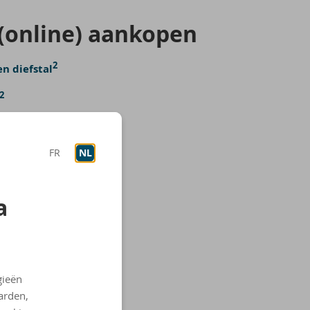
on­li­ne) aan­ko­pen
2
n diefstal
2
FR
NL
a
gieën
arden,