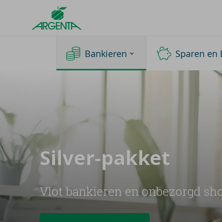
Argenta
Homepage
Bankieren
Sparen en 
Silver-​pakket
Vlot bankieren en onbezorgd sh