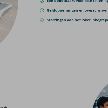
Een debetkaart
voor elke rekenin
Geldopnemingen en overschrijvi
Stortingen
aan het loket inbegrep