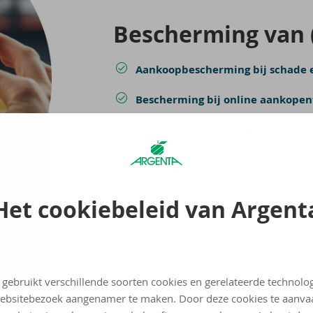
Be­scher­ming van (
Aankoopbescherming bij schade e
Bescherming bij online aankopen
Meer over deze dekkingen
Het cookiebeleid van Argent
 gebruikt verschillende soorten cookies en gerelateerde technolo
ebsitebezoek aangenamer te maken. Door deze cookies te aanva