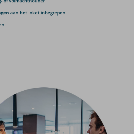
g- of volmachthouder
ngen
aan het loket inbegrepen
en