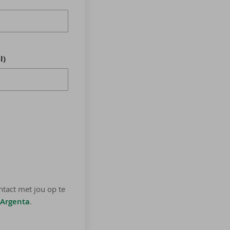
l)
ntact met jou op te
 Argenta
.