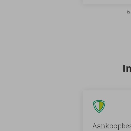
Is
In
Aan­koop­be­