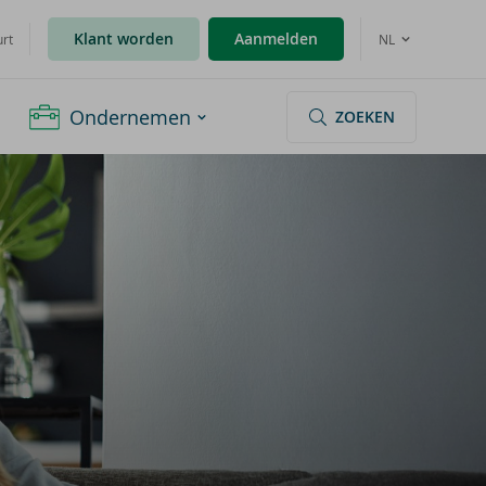
Klant worden
Aanmelden
urt
NL
Ondernemen
ZOEKEN