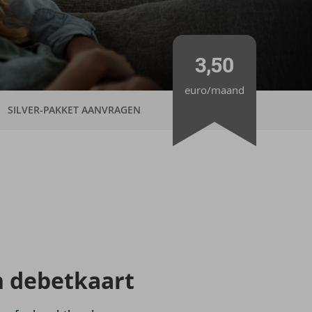
3,50
euro/maand
SILVER-PAKKET AANVRAGEN
n de­bet­kaart