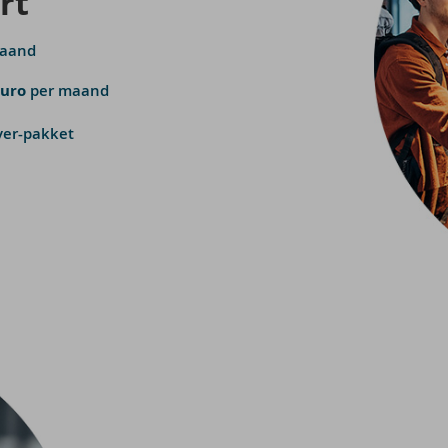
rt
maand
euro
per maand
ver-pakket