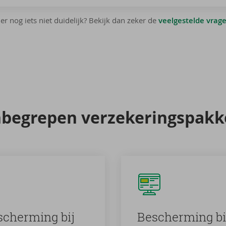
 er nog iets niet duidelijk? Bekijk dan zeker de
veelgestelde vrag
­be­gre­pen ver­ze­ke­rings­pak­
scher­ming bij
Be­scher­ming bij