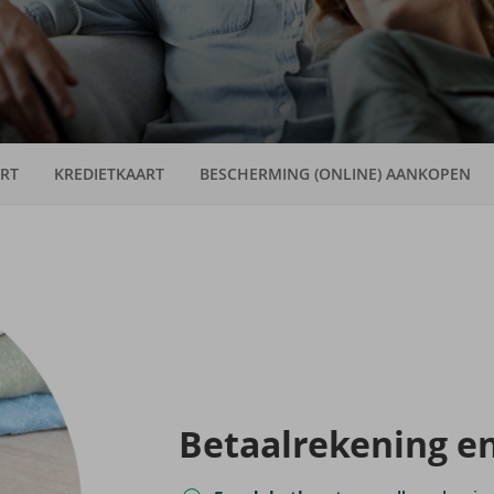
RT
KREDIETKAART
BESCHERMING (ONLINE) AANKOPEN
Be­taal­re­ke­ning e