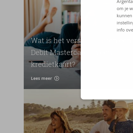
Argenta
om je w
kunnen 
instelli
info ove
Wat is het verschil tussen een
Debit Mastercard en een
kredietkaart?
Lees meer