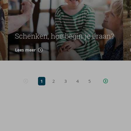
Schenken, hoe begin je eraan?
Lees meer
1
2
3
4
5