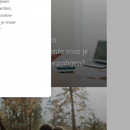
gieën
arden,
cookie-
l je meer
’.
Wat betekent een
veranderende rente voor je
spaargeld en beleggingen?
Lees meer