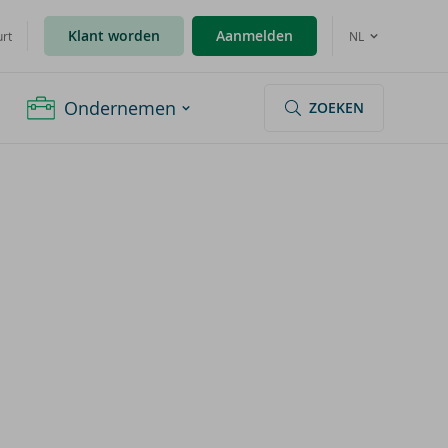
Klant worden
Aanmelden
urt
NL
Ondernemen
ZOEKEN