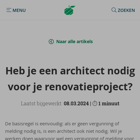
Argenta
MENU
ZOEKEN
MENU
Homepage
Naar alle artikels
Heb je een ar­chi­tect nodig
voor je re­no­va­tie­pro­ject?
Laatst bijgewerkt:
08.03.2024 |
⏱
1 minuut
De basisregel is eenvoudig: als er geen vergunning of
melding nodig is, is een architect ook niet nodig. Wil je
werken doen waarvoor wel een vergunning of melding voor