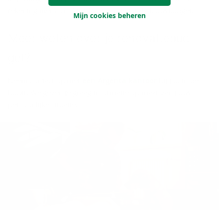
rekening met zo’n 7 tot 15 % van je totale bouwbudget.
Mijn cookies beheren
Meer weten over je re­no­va­tie­bud­
get?
Neem contact op met
een Argenta-kantoor
bij jou in de
buurt. We geven je graag informatie op maat van jouw
persoonlijke situatie.