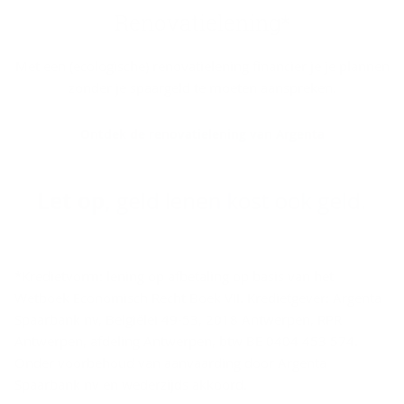
Re­no­va­tie­le­ning*
Met een (ecologische) renovatielening financier je je plannen
zonder je spaargeld te moeten aanspreken.
Ontdek de renovatielening van Argenta
*Kredietvorm: lening op afbetaling op basis van het
Wetboek Economisch Recht Boek VII. Kredietgever: Argenta
Spaarbank nv, Belgiëlei 49-53, 2018 Antwerpen, RPR
Antwerpen, afdeling Antwerpen, btw BE 0404 453 574.
Onder voorbehoud van aanvaarding door Argenta
Spaarbank nv en wederzijds akkoord.