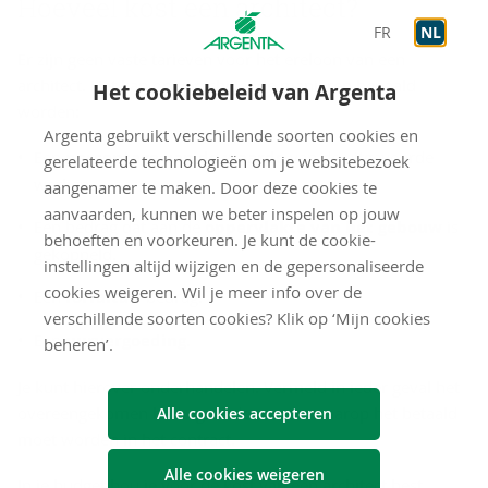
Hoeveel kost een architect?
FR
NL
Er zijn geen vaste tarieven voor het ereloon van een
architect. Het kan op verschillende manieren bepaald
Het cookiebeleid van Argenta
worden:
Argenta gebruikt verschillende soorten cookies en
Een
percentage van de waarde
van de uitgevoerde
gerelateerde technologieën om je websitebezoek
werken.
aangenamer te maken. Door deze cookies te
aanvaarden, kunnen we beter inspelen op jouw
Een bedrag dat aan de
oppervlakte van het gebouw
is
behoeften en voorkeuren. Je kunt de cookie-
gekoppeld.
instellingen altijd wijzigen en de gepersonaliseerde
cookies weigeren. Wil je meer info over de
Een
forfaitair
bedrag.
verschillende soorten cookies? Klik op ‘Mijn cookies
Een
uurvergoeding
.
beheren’.
Je kunt hierover onderhandelen. Vermeld in ieder geval het
overeengekomen bedrag en de manier waarop het betaald
Alle cookies accepteren
moet worden in het contract.
Alle cookies weigeren
In je budget hou je voor de kost van een architect best