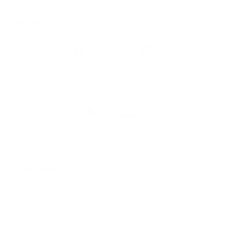
Snel naar
Volg
Argenta
op
Blijf op de hoogte via onze nieuwsbrief
Download
de
Argenta-
app
© 2026 Argenta
Juridische informatie
Privacy