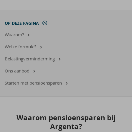
OP DEZE PAGINA
Waarom?
Welke formule?
Belastingverminderming
Ons aanbod
Starten met pensioensparen
Waar­om pen­si­oen­spa­ren bij
Argenta?