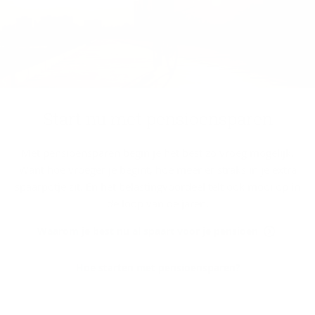
Start nu met pen­si­oen­spa­ren
Met pensioensparen begin je het best zo vroeg mogelijk.
Want hoe vroeger je begint, hoe meer er straks in je extra
spaarpotje zit. En het belastingvoordeel telt ook mooi op in
de loop van de jaren.
Waarom je best nu al spaart voor je pensioen
Hoe starten met pensioensparen?