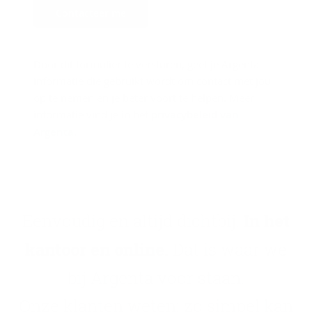
Contacteer me
Door dit formulier te versturen, geef je Argenta
informatie die gebruikt wordt om contact met jou
op te nemen en je beter voort te helpen. Meer
informatie vind je in het
privacybeleid van
Argenta
.
Eenvoudig en altijd dichtbij.
In het
kantoor en online.
Dat is waar we
bij Argenta voor staan.
Onze klanten weten: zo simpel kan