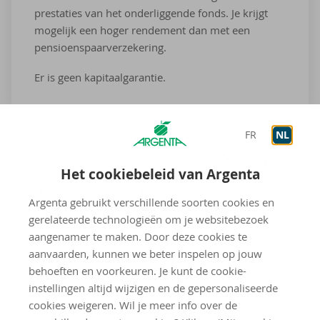
prestaties van het onderliggende fonds. Je krijgt
mogelijk een hoger rendement dan met een
pensioenspaarverzekering.
Er is geen kapitaalgarantie.
FR
NL
Pen­si­oens­paar­ver­ze­ke­ring
Het cookiebeleid van Argenta
Hou je je risico liever beperkt? Kies dan voor de
Argenta gebruikt verschillende soorten cookies en
zekerheid van een pensioenspaarverzekering.
gerelateerde technologieën om je websitebezoek
aangenamer te maken. Door deze cookies te
Je krijgt een
vast rendement
en weet dus op
aanvaarden, kunnen we beter inspelen op jouw
voorhand hoeveel geld er bij je pensioen in je
behoeften en voorkeuren. Je kunt de cookie-
spaarpot zit.
instellingen altijd wijzigen en de gepersonaliseerde
Je kapitaal is beschermd.
cookies weigeren. Wil je meer info over de