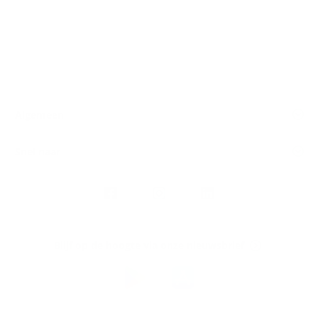
Algemeen
Snel naar
Volg
Argenta
op
Blijf op de hoogte via onze nieuwsbrief
Download
de
Argenta-