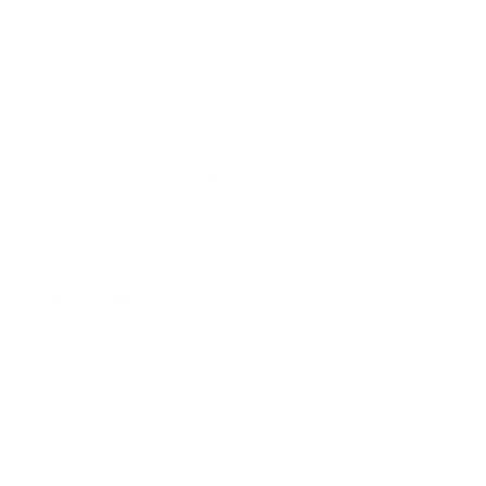
Maak een af­spraak
Bekijk samen met je kantoorhouder hoe
jouw
pensioenspaarplan
eruit kan zien.
Vul het formulier in. We nemen zo snel mogelijk
contact met je op.
Ben je al klant?
Ja
Je kantoor