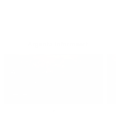
het zijn.
Argenta in­for­meert
Waarom je best nu al spaart
voor je pensioen
Lees meer
L