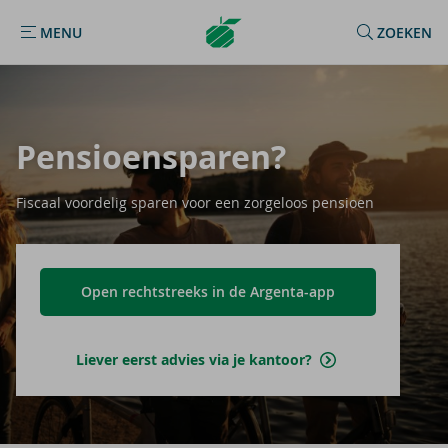
Argenta
MENU
ZOEKEN
MENU
Homepage
Pen­si­oen­spa­ren?
Fiscaal voordelig sparen voor een zorgeloos pensioen
Open rechtstreeks in de Argenta-app
Liever eerst advies via je kantoor?