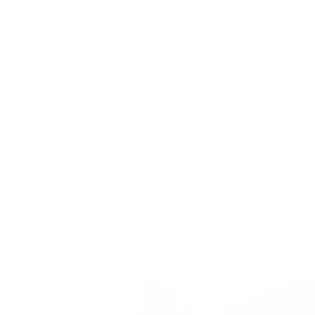
een procentueel belastingvoordeel, maar krijg je dus een
kleiner bedrag terug van de belastingen.
Méér storten kan niet. Let er dus op dat je niet meer dan
1.350 euro stort, of houd je aan de bovengrens van 1.050
euro als je het belastingvoordeel van 30 procent wilt.
Wil je graag meer sparen op een fiscaal voordelige manier?
Dan is
langetermijnsparen
een oplossing.
Aanbod
Bekijk het productaanbod van Argenta voor
pensioensparen