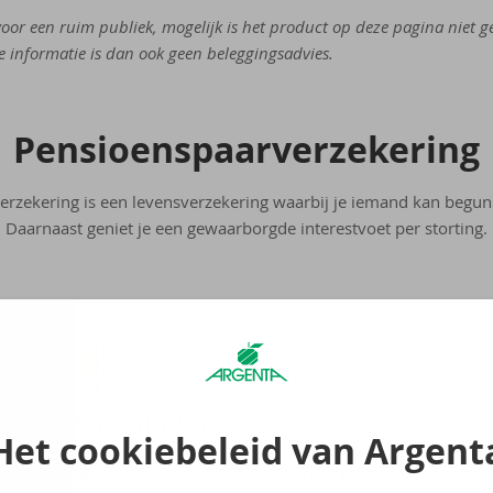
oor een ruim publiek, mogelijk is het product op deze pagina niet g
ze informatie is dan ook geen beleggingsadvies.
Pen­si­oens­paar­ver­ze­ke­ring
rzekering is een levensverzekering waarbij je iemand kan begunst
Daarnaast geniet je een gewaarborgde interestvoet per storting.
Argenta-​Flexx
Het cookiebeleid van Argent
Dit is een tak 21-levensverzekering, beheerd