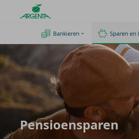
Argenta
Homepage
Bankieren
Sparen en 
Pen­si­oen­spa­ren