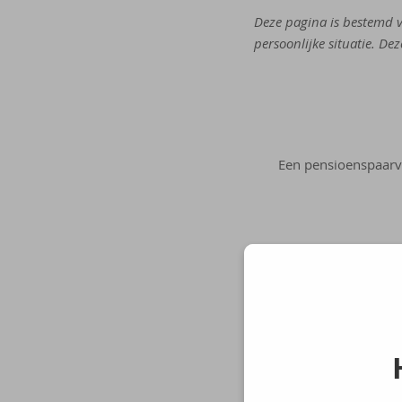
Deze pagina is bestemd v
persoonlijke situatie. De
Een pensioenspaarve