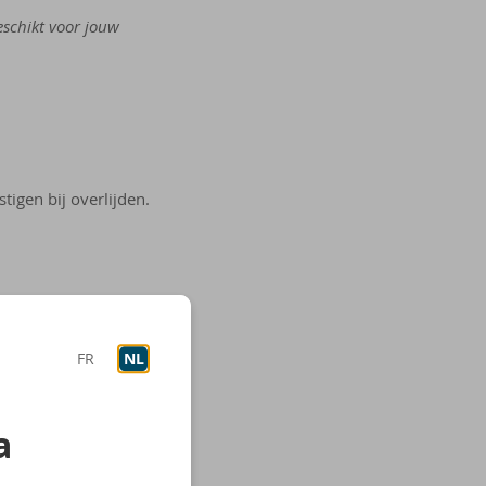
eschikt voor jouw
igen bij overlijden.
FR
NL
a