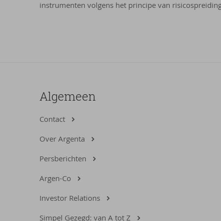
instrumenten volgens het principe van risicospreiding
s
­
c
l
a
Algemeen
i
Contact
­
Over Argenta
m
Persberichten
e
Argen-Co
r
Investor Relations
Simpel Gezegd: van A tot Z