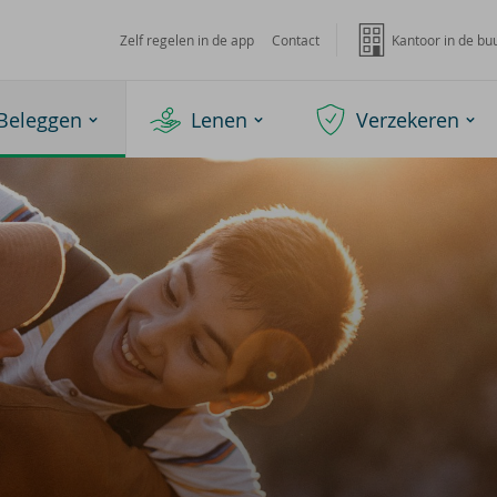
Zelf regelen in de app
Contact
Kantoor in de bu
Beleggen
Lenen
Verzekeren