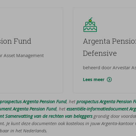
i­on Fund
Argenta Pen­si­
De­fen­si­ve
ar Asset Management
beheerd door Arvestar 
Lees meer
prospectus Argenta Pension Fund
, het
prospectus Argenta Pension F
cument Argenta Pension Fund
, het
essentiële-informatiedocument Ar
t Samenvatting van de rechten van beleggers
grondig door voordat
mt. Je kunt deze documenten ook kosteloos in jouw Argenta-kantoor v
baar in het Nederlands.