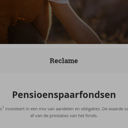
Reclame
Pen­si­oens­paar­fond­sen
1
s
investeert in een mix van aandelen en obligaties. De waarde v
af van de prestaties van het fonds.