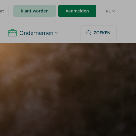
Klant worden
Aanmelden
urt
NL
Ondernemen
ZOEKEN