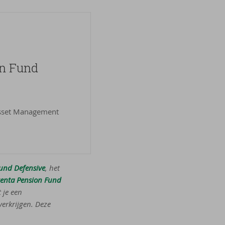
on Fund
Asset Management
und Defensive
, het
genta Pension Fund
 je een
erkrijgen. Deze