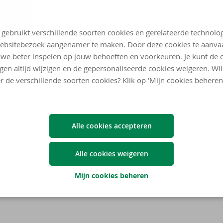
door Argenta Assuranties nv
Lees meer
 gebruikt verschillende soorten cookies en gerelateerde technolo
ebsitebezoek aangenamer te maken. Door deze cookies te aanva
we beter inspelen op jouw behoeften en voorkeuren. Je kunt de 
dit verzekeringsproduct is er geen informatiedocument wettelijk verp
ngen altijd wijzigen en de gepersonaliseerde cookies weigeren. Wi
r de verschillende soorten cookies? Klik op ‘Mijn cookies beheren
Alle cookies accepteren
Alle cookies weigeren
ouder hoe jouw
pensioenspaarplan
eruit kan zien.
Mijn cookies beheren
 snel mogelijk contact met jou op.