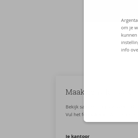
Argenta
om je w
kunnen 
Voor 
instelli
info ove
Maak een af­spraak
Bekijk samen met jouw kantoorh
Vul het formulier in. We nemen zo
Je kantoor