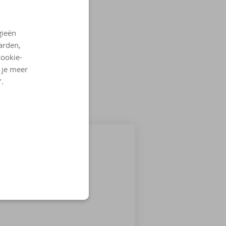
gieën
arden,
cookie-
licht.
l je meer
’.