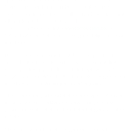
beantwoord? Dan kun je je richten tot Ombudsfin, (de
Ombudsman in financiële geschillen), North Gate II, Koning
Albert II-laan 8, bus 2, 1000 Brussel,
ombudsman@ombudsfin.be,
www.ombudsfin.be
. Je
behoudt uiteraard het recht om een gerechtelijke procedure
in te leiden.
De bovenstaande informatie is gebaseerd op de juridische
en fiscale situatie op 1 januari 2025. De fiscale regeling is
van toepassing op particulieren die in België wonen. Ze
hangt af van de individuele situatie van elke belegger en kan
in de toekomst aan wijzigingen onderhevig zijn.
D
1
Een manier van portefeuillebeheer waarbij de beheerder
i
in functie van zijn marktvisie en verwachtingen actieve
s
posities inneemt met als doel een beter beleggingsresultaat
­
te halen.
c
2
Met fonds wordt bedoeld een gemeenschappelijk