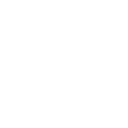
Beleggen in dit fonds houdt bovendien risico’s in die van
materieel belang zijn, maar dit niet in de risico-indicator zijn
opgenomen:
Concentratierisico
: Het overwicht in de
fondsportefeuille van effecten van emittenten in de
Europese Economische Ruimte kan de portefeuille
bijzonder gevoelig maken voor de economische
ontwikkeling in dit gebied.
Flexibiliteitsrisico
: Het gebrek aan flexibiliteit van het
fonds is toe te schrijven aan het beleggingsproduct zelf.
Omdat dit product niet beschermd tegen toekomstige
marktprestaties, kunt u uw belegging geheel of gedeeltelijk
verliezen.
Voor meer informatie over de risico's van het fonds wordt
verwezen naar de sectie "Risico's" in het prospectus