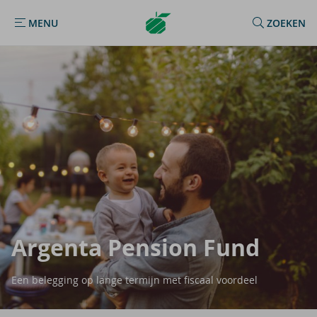
Argenta
MENU
ZOEKEN
MENU
Homepage
Argenta Pen­si­on Fund
Een belegging op lange termijn met fiscaal voordeel