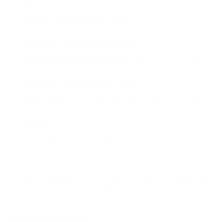
Fund
In­f­o­fi­che Argenta Pen­si­on Fund
Pros­pec­tus Argenta Pen­si­on Fund
Half­jaar­ver­slag Argenta Pen­si­on Fund
Jaar­ver­slag Argenta Pen­si­on Fund
Be­heers­re­gle­ment Argenta Pen­si­on Fund
Ta­rief­lijst
Sa­men­vat­ting van de rech­ten van be­leg­gers
Je kunt deze documenten ook kosteloos in jouw Argenta-
kantoor verkrijgen. Deze documenten zijn beschikbaar in
het Nederlands.
Be­lang­rij­ke in­for­ma­tie