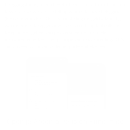
l
beleggingsfonds, of een bevek of een compartiment van een
a
bevek, of ook wel een instelling voor collectieve belegging
i
(ICB) genoemd. Een ICB is een instelling die geld afkomstig
van meerdere beleggers investeert en dit kapitaal collectief
­
belegt in een geheel van gediversifieerde financiële
m
instrumenten volgens het principe van risicospreiding. ICB’s
e
zijn dus een vorm van collectief portefeuillebeheer.
r
Open je Argenta Pen­si­on Fund in de