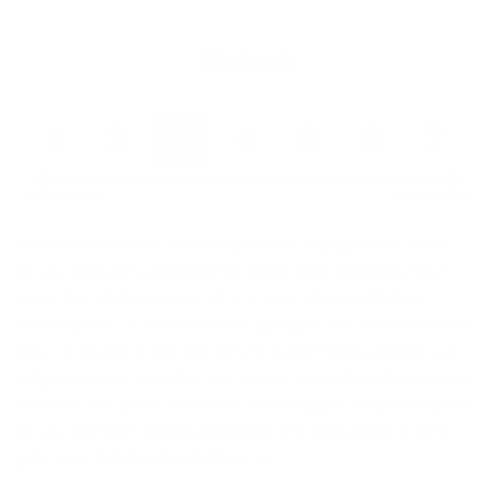
Ri­si­co’s
Voor de risico-indicator wordt ervan uitgegaan dat u het
product houdt voor minstens 6 jaar. Het daadwerkelijke
risico kan sterk variëren als u in vóór de vervaldatum
verkoopt en u kunt minder terugkrijgen. De samenvattende
risico-indicator is een richtsnoer voor het risiconiveau van
dit product ten opzichte van andere producten. De indicator
laat zien hoe groot de kans is dat beleggers verliezen op het
product wegens marktontwikkelingen of doordat er geen
geld voor betaling beschikbaar is.