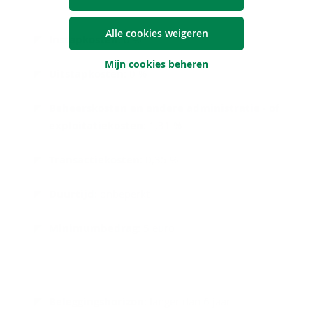
Alle cookies weigeren
Instapkosten:
0 %
Mijn cookies beheren
Uitstapkosten:
0 %
Beheerskosten en andere administratie - of
exploitatiekosten:
1,31 %
Transactiekosten:
0,35 %
Duurtijd
: onbeperkt
Minimumbedrag
: 5 euro
Beleggingshorizon
: langer dan 6 jaar