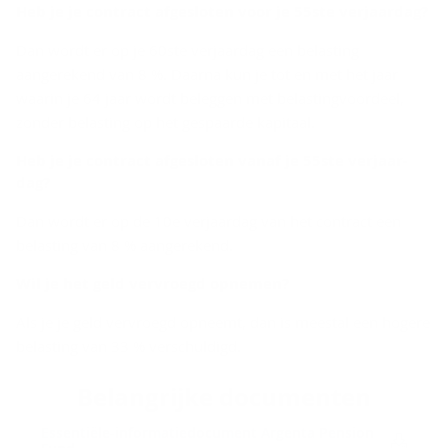
Heb je je con­tract af­ge­slo­ten voor je 55ste ver­jaar­dag?
Dan wordt er op je 60ste verjaardag een belasting
aangerekend van 8 %. Daarna kun je tot en met het jaar
waarin je 64 jaar wordt beleggen met belastingvoordeel,
zonder belasting op het gespaarde kapitaal.
Heb je je con­tract af­ge­slo­ten vanaf je 55ste ver­jaar­
dag?
Dan wordt er op de 10e verjaardag van het contract een
belasting van 8 % aangerekend.
Wil je het geld ver­vroegd op­ne­men?
Als je je geld vervroegd opneemt, dan is meestal een hogere
belasting van 33 % verschuldigd.
Be­lang­rij­ke do­cu­men­ten
Essentiële-​informatiedocument Argenta Pen­si­on