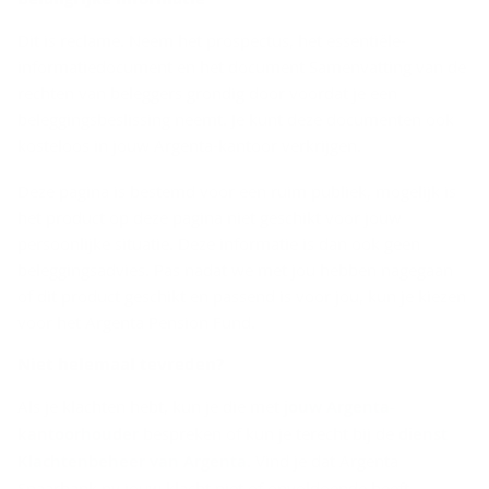
Dit is reclame. Neem het prospectus, het essentiële-
informatiedocument en het document Samenvatting van de
rechten van beleggers grondig door voordat je een
beleggingsbeslissing neemt. Je kunt deze documenten ook
kosteloos in jouw Argenta-kantoor verkrijgen.
Deze pagina is bestemd voor een ruim publiek, mogelijk is
het product op deze pagina niet geschikt voor jouw
persoonlijke situatie. Deze informatie is dan ook geen
beleggingsadvies. Pas nadat we met jou hebben nagegaan
of dit product geschikt en passend is voor jou, kun je kiezen
voor het Argenta Pension Fund.
Niet he­le­maal te­vre­den?
Als je klachten hebt, kun je die met
jouw Argenta-
kantoorhouder
bespreken of kun je terecht bij de
dienst
Klachtenbeheer van Argenta
. Vind je dat Argenta
Spaarbank nv jouw klacht niet of onvoldoende heeft