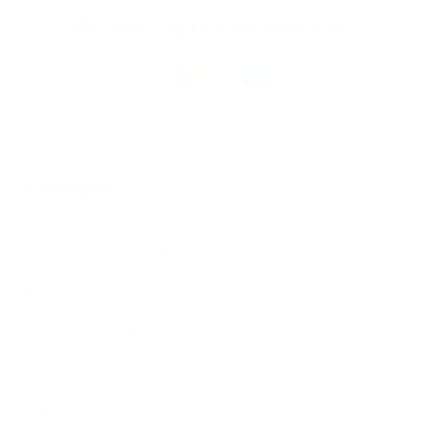
op
Blijf op de hoogte via onze nieuwsbrief
Download
de
Argenta-
app
© 2026 Argenta
Juridische informatie
Privacy
Cookiebeleid
PSD2
Tarieven