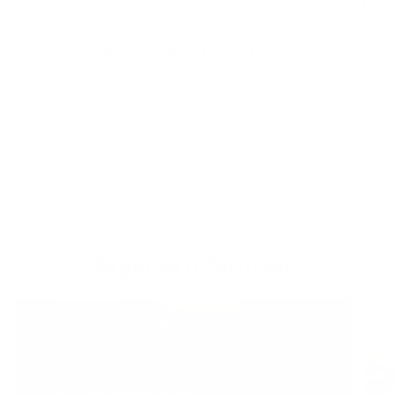
Mak­ke­lijk over­stap­pen naar Argenta
Heb je al een
pensioenspaarplan bij een andere bank
,
maar wil je graag overstappen naar dat van Argenta?
Hoe vlot en snel overstappen
Argenta in­for­meert
Waarom je best nu al spaart
voor je pensioen