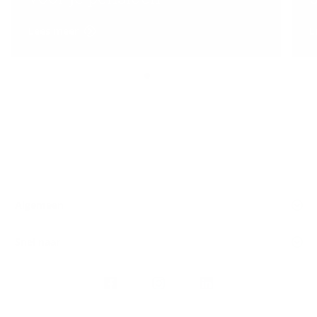
Lees meer
L
Algemeen
Snel naar
Volg
Argenta