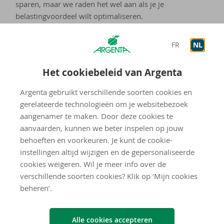
sparen, maar we raden het wel aan als je je
belastingvoordeel wilt optimaliseren.
Je hebt een lange beleggingshorizon.
FR
NL
Je bent jonger dan 55 jaar en hebt dus een
Het cookiebeleid van Argenta
beleggingshorizon van minstens 10 jaar.
Met een lange beleggingshorizon geef je de markt meer
Argenta gebruikt verschillende soorten cookies en
tijd om zich te corrigeren bij plotse schommelingen.
gerelateerde technologieën om je websitebezoek
aangenamer te maken. Door deze cookies te
Je gaat voluit voor rendement en je neemt het risico
aanvaarden, kunnen we beter inspelen op jouw
erbij.
behoeften en voorkeuren. Je kunt de cookie-
instellingen altijd wijzigen en de gepersonaliseerde
Je begrijpt dat het rendement van je belegging afhangt van
cookies weigeren. Wil je meer info over de
de bewegingen op de beurs.
verschillende soorten cookies? Klik op ‘Mijn cookies
beheren’.
Ken­mer­ken
Alle cookies accepteren