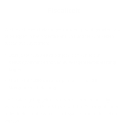
Fis­ca­li­teit
Wist je dat je een belastingvermindering kunt genieten door
te beleggen in het Argenta Pension Fund? Je kunt kiezen
tussen twee systemen:
Stort je tot
1.050 euro
per jaar, dan kun je een
belastingvermindering van
30 %
(+gemeentebelasting)
krijgen.
Stort je tot
1.350 euro
per jaar, dan is dat
25
%
(+gemeentebelasting).
De fiscale regeling geldt voor particulieren die in België
wonen en tussen 18 en 64 jaar oud zijn. Ze hangt af van de
individuele situatie van elke belegger en kan in de toekomst
wijzigen.