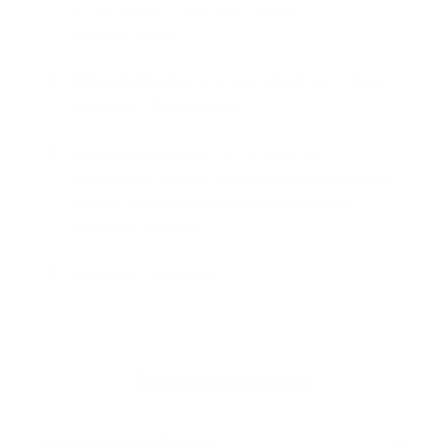
en minimum 10 jaar voor fiscaal
pensioensparen
Risico-indicator:
3 op een schaal van 1 (laag
risico) tot 7 (hoog risico)
Inventariswaarde
: 187,57 euro op
06/08/2026. Je kunt de netto-inventariswaarde
van het compartiment ook raadplegen in
‘L’Écho’ en ‘De Tijd’.
ISIN
: BE0172903495
Duur­zaam­heid
Duur­zaam­heids­in­for­ma­tie