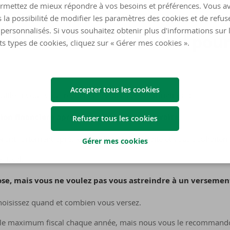
rmettez de mieux répondre à vos besoins et préférences. Vous a
 la possibilité de modifier les paramètres des cookies et de refuse
personnalisés. Si vous souhaitez obtenir plus d'informations sur 
en­ta Pen­sion Fund est-​il pou
ts types de cookies, cliquez sur « Gérer mes cookies ».
Accepter tous les cookies
utile si vous vous reconnaissez dans ces affirmations :
ion financière après votre départ à la retraite.
Refuser tous les cookies
nt fortement après votre départ à la retraite et vous souhaiterie
Gérer mes cookies
fiscal.
se, mais vous ne voulez pas vous astreindre à un versement
hoisissez quand et combien vous versez.
r le maximum fiscal chaque année, mais nous vous le recommando