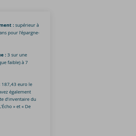
ment :
supérieur à
ns pour l’épargne-
ue :
3 sur une
que faible) à 7
:
187,43 euro le
uvez également
te d’inventaire du
'Écho » et « De