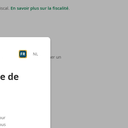
iscal.
En savoir plus sur la fiscalité
.
FR
NL
aires de fonds de rechercher un
re de
our
ous