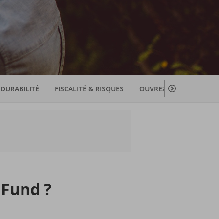
scroll
DURABILITÉ
FISCALITÉ & RISQUES
OUVREZ MAINTENANT
naar
rechts
 Fund ?