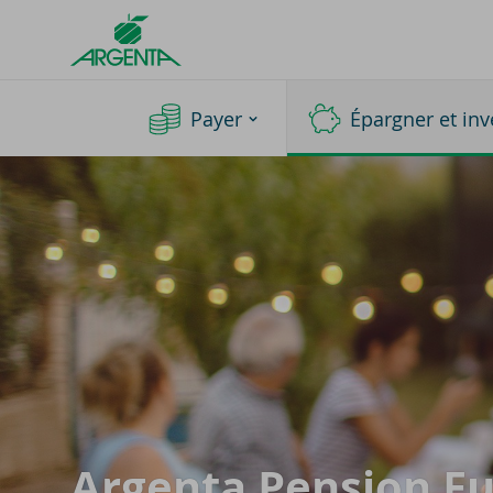
Argenta
Homepage
Payer
Épargner et inv
Argenta Pen­sion F