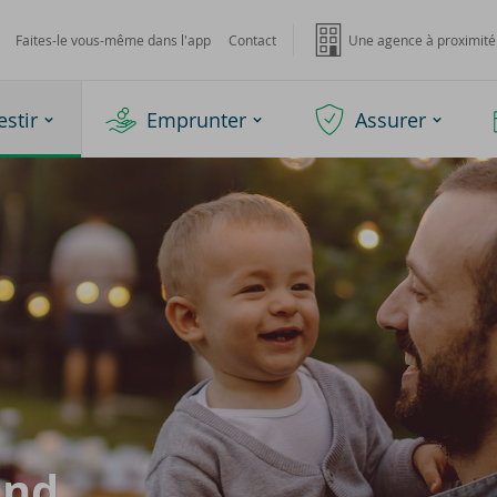
Faites-le vous-même dans l'app
Contact
Une agence à proximité
estir
Emprunter
Assurer
und