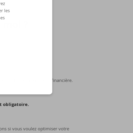
vez
r les
les
r moi ?
z constituer une réserve financière.
 obligatoire.
ns si vous voulez optimiser votre