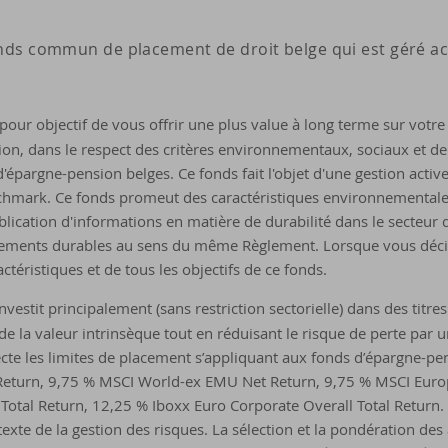
onds commun de placement de droit belge qui est géré a
our objectif de vous offrir une plus value à long terme sur votre
ition, dans le respect des critères environnementaux, sociaux et 
'épargne-pension belges. Ce fonds fait l'objet d'une gestion active
hmark. Ce fonds promeut des caractéristiques environnementales e
ication d'informations en matière de durabilité dans le secteur de
sements durables au sens du même Règlement. Lorsque vous décid
ctéristiques et de tous les objectifs de ce fonds.
vestit principalement (sans restriction sectorielle) dans des titre
e la valeur intrinsèque tout en réduisant le risque de perte par u
cte les limites de placement s’appliquant aux fonds d’épargne-pe
eturn, 9,75 % MSCI World-ex EMU Net Return, 9,75 % MSCI Europ
otal Return, 12,25 % Iboxx Euro Corporate Overall Total Return
texte de la gestion des risques. La sélection et la pondération de