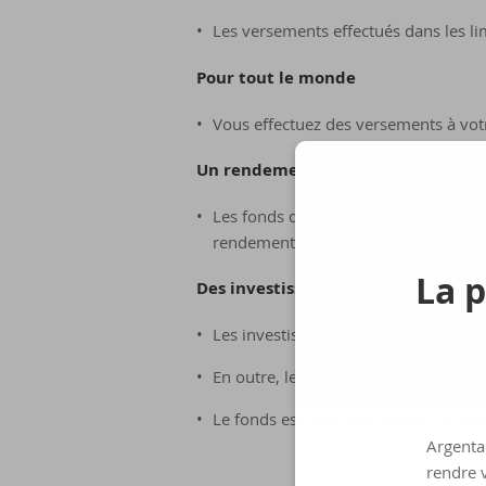
Les versements effectués dans les li
Pour tout le monde
Vous effectuez des versements à vot
Un rendement potentiellement plu
Les fonds d’épargne-pension ont un 
rendement potentiellement plus élev
La p
Des investissements diversifiés
Les investissements sont diversifiés 
En outre, les investissements sont rép
Le fonds est géré activement par A
Argenta 
rendre v