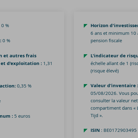
0 %
Horizon d'investisse
6 ans et minimum 10 a
:
0 %
pension fiscale
n et autres frais
L'indicateur de risq
 et d’exploitation
:
1,31
échelle allant de 1 (ris
(risque élevé)
Valeur d’inventaire
action:
0,35 %
05/08/2026. Vous po
consulter la valeur net
e
compartiment dans « L
Tijd ».
imum
:
5 euros
ISIN
: BE0172903495