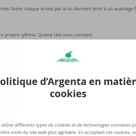
mites fixées chaque année par la loi donnent droit à un avantage f
re propre rythme. Quand cela vous convient.
s élevé à long terme
horizon d’investissement à long terme. Cela permet aux gestionn
é.
olitique d’Argenta en matiè
cookies
entre actions et obligations.
artis entre différents secteurs, régions, etc.
rvestar Asset Management.
utilise différents types de cookies et de technologies connexes p
otre visite du site web plus agréable. En acceptant ces cookies, v