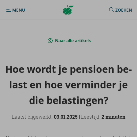
Argenta
MENU
ZOEKEN
MENU
Homepage
Naar alle artikels
Hoe wordt je pen­si­oen be­
last en hoe ver­min­der je
die be­las­tin­gen?
Laatst bijgewerkt:
03.01.2025 |
Leestijd:
2 minuten