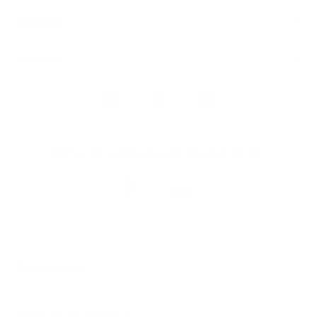
Algemeen
Snel naar
Volg
Argenta
op
Blijf op de hoogte via onze nieuwsbrief
Download
de
Argenta-
app
© 2026 Argenta
Juridische informatie