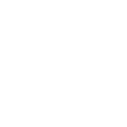
Bij Argenta bekijken we samen met jou hoeveel je elke
maand of elk jaar opzij kunt zetten en wat je ideale
spaarplan is. Zo spaar je op jouw tempo, volgens jouw
verwachtingen en mogelijkheden, in alle vrijheid.
Ontdek de pensioenspaarformules van Argenta
Meer weten?
Meer informatie over je pensioen
Meer informatie over belastingen en belastingvoordelen
Neem gerust ook contact op met
een Argenta-kantoor bij
jou in de buurt
. Samen bekijken we jouw mogelijkheden