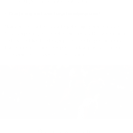
een belastingvermindering kunt genieten.
Doe je nog niet aan langetermijnsparen?
Sluit dan een contract voor langetermijnsparen af voor je
65ste verjaardag en bepaal de einddatum. Hoe verder die in
de toekomst ligt, hoe langer je een belastingvermindering
kunt genieten. Zodra je 65 jaar bent kun je geen contract
voor langetermijnsparen meer afsluiten.
Spa­ren voor later