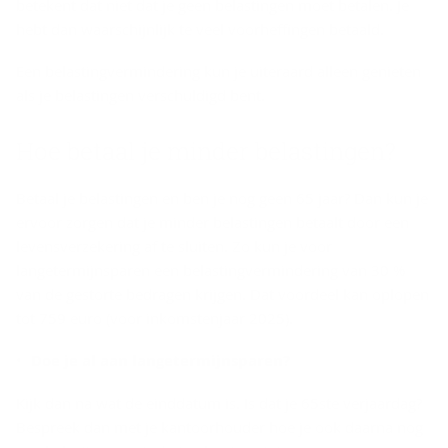
betekent dat niet dat je geen belastingen moet betalen. Je
hebt dan waarschijnlijk te veel voorheffingen betaald.
Een belastingvermindering kun je uiteraard alleen genieten
als je belastingen verschuldigd bent.
Hoe betaal je minder belastingen?
Betaal je belastingen en ben je nog geen 65 jaar? Dan kun je
ervoor zorgen dat je minder belastingen betaalt door een
levensverzekering af te sluiten. Zo kun je voor
langetermijnsparen een belastingvermindering van 30 %
van de gestorte bedragen krijgen. Dat voordeel kan oplopen
tot 759 euro (voor inkomstenjaar 2025).
Doe je al aan langetermijnsparen?
Kijk dan na wat de einddatum is. Is dat je 65ste verjaardag?
Bespreek dan met je kantoorhouder hoe je ook daarna nog