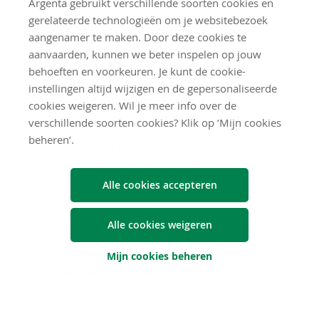
Argenta gebruikt verschillende soorten cookies en
gerelateerde technologieën om je websitebezoek
Welke belastingen betaal je?
aangenamer te maken. Door deze cookies te
aanvaarden, kunnen we beter inspelen op jouw
Op het pensioen dat je ontvangt kan bedrijfsvoorheffing
behoeften en voorkeuren. Je kunt de cookie-
ingehouden worden. Dat is een voorschot op de
instellingen altijd wijzigen en de gepersonaliseerde
belastingen dat wordt verrekend in je belastingaanslag.
cookies weigeren. Wil je meer info over de
verschillende soorten cookies? Klik op ‘Mijn cookies
Het is mogelijk dat je naast belastingen ook een ZIV-
beheren’.
bijdrage (ziekte- en invaliditeitsverzekering) van 3,55 % en
een solidariteitsbijdrage van maximum 2 % betaalt op je
pensioen. Of je die bijdragen moet betalen en hoeveel je
Alle cookies accepteren
betaalt, hangt af van het bedrag van je pensioen.
Het is ook mogelijk dat je als gepensioneerde helemaal
Alle cookies weigeren
geen belastingen moet betalen.
Mijn cookies beheren
Op je aanslagbiljet kun je nakijken of je belastingen moet
betalen en hoeveel. Dat hangt af van je gezinssituatie en de
hoogte van je pensioen. Als je een bedrag terugtrekt