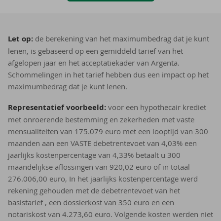
D
Let op:
de berekening van het maximumbedrag dat je kunt
i
lenen, is gebaseerd op een gemiddeld tarief van het
s
afgelopen jaar en het acceptatiekader van Argenta.
­
Schommelingen in het tarief hebben dus een impact op het
maximumbedrag dat je kunt lenen.
c
l
Representatief voorbeeld:
voor een hypothecair krediet
a
met onroerende bestemming en zekerheden met vaste
mensualiteiten van 175.079 euro met een looptijd van 300
i
maanden aan een VASTE debetrentevoet van 4,03% een
­
jaarlijks kostenpercentage van 4,33% betaalt u 300
m
maandelijkse aflossingen van 920,02 euro of in totaal
e
276.006,00 euro, In het jaarlijks kostenpercentage werd
rekening gehouden met de debetrentevoet van het
r
basistarief , een dossierkost van 350 euro en een
notariskost van 4.273,60 euro. Volgende kosten werden niet