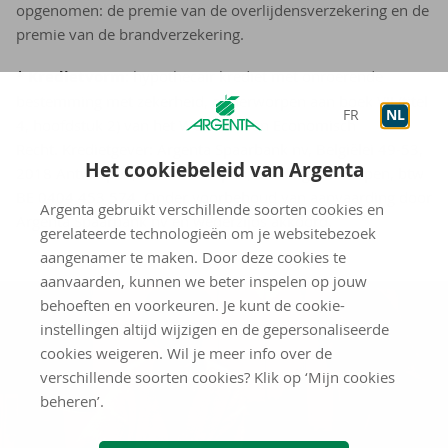
opgenomen: de premie van de overlijdensverzekering en de
premie van de brandverzekering.
* Kredietvorm
: hypothecair krediet met onroerende
bestemming met zekerheid, onderworpen aan boek VII (titel
FR
NL
4, hoofdstuk 2) van het Wetboek van Economisch
Recht. Kredietgever: Argenta Spaarbank nv, Belgiëlei 49-53,
Het cookiebeleid van Argenta
2018 Antwerpen, RPR Antwerpen, afdeling Antwerpen, btw
BE 0404 453 574. Onder voorbehoud van aanvaarding door
Argenta gebruikt verschillende soorten cookies en
Argenta Spaarbank nv en wederzijds akkoord.
gerelateerde technologieën om je websitebezoek
aangenamer te maken. Door deze cookies te
aanvaarden, kunnen we beter inspelen op jouw
behoeften en voorkeuren. Je kunt de cookie-
instellingen altijd wijzigen en de gepersonaliseerde
cookies weigeren. Wil je meer info over de
verschillende soorten cookies? Klik op ‘Mijn cookies
beheren’.