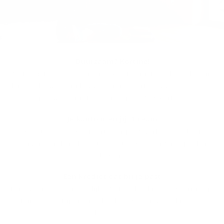
Duurzaam? Korting!
Wist je dat 1 op de 4 Argenta-klanten met een hypothecaire
lening al duurzaam bouwt of renoveert? Bouw of renoveer
je duurzaam? Dan geniet je 0,15 % korting.
Je kantoor en jij: 1 team
Je kantoorhouder luistert naar jouw verhaal. Op basis
daarvan berekent hij het beste tarief dat Argenta jou kan
bieden.
Een krediet dat bij je past
Een huis is iets persoonlijks. Net als het krediet waarmee je
het financiert. Bij Argenta hebben we een woonkrediet dat
bij je past.