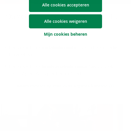
Alle cookies accepteren
Op zoek naar een an­de­re kre­diet­for­
Alle cookies weigeren
mu­le?
Mijn cookies beheren
Een krediet met
variabele rente
(bijvoorbeeld jaarlijks
herzienbaar)
Een krediet met
semivariabele rente
(bijvoorbeeld
vanaf 7 jaar elke 3 jaar herzienbaar)
Neem contact op met jouw Argenta-kantoor