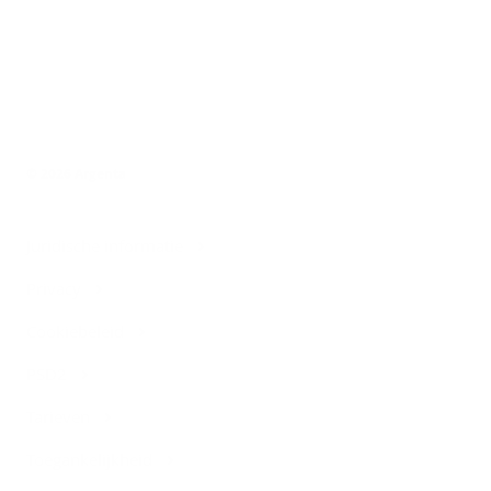
© 2026 Argenta
Juridische informatie
Privacy
Cookiebeleid
PSD2
Tarieven
Toegankelijkheid