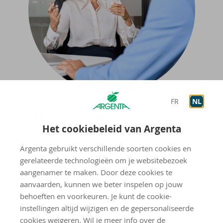
FR
NL
Een­vou­di­ger voor jou en je
Het cookiebeleid van Argenta
boek­hou­der
Argenta gebruikt verschillende soorten cookies en
CODA staat voor 'geCodeerd DAgafschrift'. Het is een
gerelateerde technologieën om je websitebezoek
elektronisch bestand met een gecodeerde weergave
aangenamer te maken. Door deze cookies te
van alle verrichtingen op je rekening(en): een digitaal
aanvaarden, kunnen we beter inspelen op jouw
beveiligd rekeninguittreksel dus. Via CodaBox laad je
behoeften en voorkeuren. Je kunt de cookie-
die bestanden automatisch op naar je eigen
instellingen altijd wijzigen en de gepersonaliseerde
boekhoudpakket of dat van je boekhouder.
cookies weigeren. Wil je meer info over de