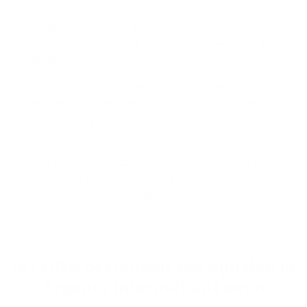
toestemming geeft om je rekeninguittreksels en
kredietkaartafschriften met CodaBox te delen. Zijn de
gegevens in het mandaat correct? Onderteken het dan
digitaal.
Als alles in orde is met het mandaat, activeert CodaBox de
dienst. Je bestanden vertrekken voortaan automatisch via
CodaBox naar je boekhouder.
Het gebruik van CodaBox is inbegrepen in het Pro-
pakket. Ook voor Pro-plusrekeningen kun je deze
dienst gratis activeren.
Je CODA-​bestanden zelf op­ha­len in
Argenta In­ter­net­ban­kie­ren