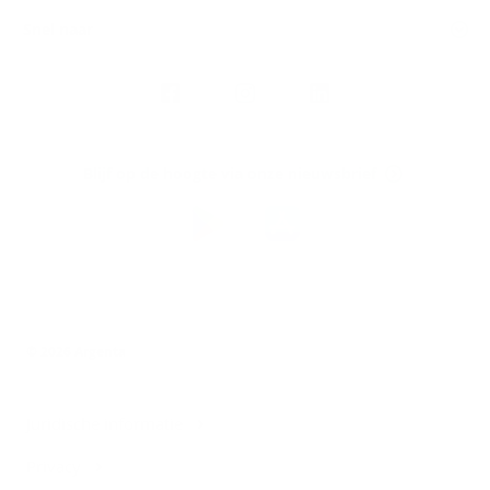
Snel naar
Volg
Argenta
op
Blijf op de hoogte via onze nieuwsbrief
Download
de
Argenta-
app
© 2026 Argenta
Juridische informatie
Privacy