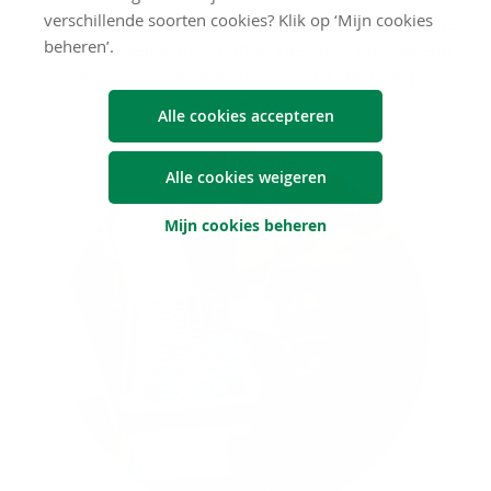
verschillende soorten cookies? Klik op ‘Mijn cookies
Met CARO van CodaBox ontvangt je boekhouder ook je
beheren’.
digitale kredietkaartafschriften. Die verzending gebeurt
elke maand automatisch na de afsluiting van je
uitgavenstaten.
Alle cookies accepteren
Alle cookies weigeren
Mijn cookies beheren