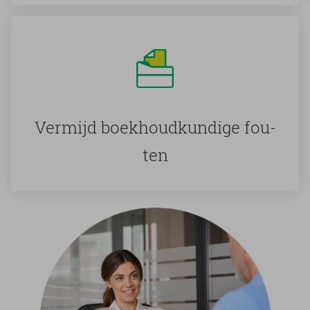
Ver­mijd boek­houd­kun­di­ge fou­
ten