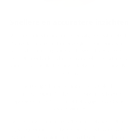
Snel­le­re en ac­cu­ra­te­re in­zich­ten
✓
CodaBox linkt je inkomsten en uitgaven automatisch.
Zo maak je komaf met maandelijkse herinneringen van
je boekhouder om je uittreksels aan te leveren en hoef
je nooit meer bankafschriften manueel te exporteren of
uit te zoeken welke betaling ook alweer hoort bij welke
factuur.
✓
De digitale verzending van je uittreksels
vereenvoudigt je boekhouding drastisch. Minder
papierwerk, meer tijd om met belangrijke aspecten van
je zaak bezig te zijn.
✓
Je hoeft zelf niets te installeren. CodaBox is volledig
geïntegreerd in de software van je boekhouder. Geef
Argenta toestemming om je verrichtingen te delen met