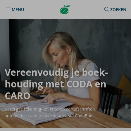
Argenta
MENU
ZOEKEN
MENU
Homepage
Ver­een­vou­dig je boek­
hou­ding met CODA en
CARO
Bezorg je rekening- en kredietkaartafschriften
automatisch aan je boekhouder via CodaBox