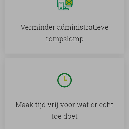
Ver­min­der ad­mi­ni­stra­tie­ve
romp­slomp
Maak tijd vrij voor wat er echt
toe doet