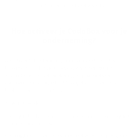
CodaBox, en de rest gaat vanzelf.
Hoe ac­ti­veer je Coda­Box voor je
on­der­ne­ming?
Geef Argenta toestemming om jouw CODA- en CARO-
bestanden te delen via CodaBox. Vanaf dan zitten de
afschriften van je betaalrekening en je kredietkaart
automatisch in je eigen boekhoudpakket of dat van je
boekhouder of accountant.
Zo ga je te werk:
Vraag je boekhouder of accountant om een aanvraag in te
dienen bij CodaBox.
Je krijgt van CodaBox een mandaat waarmee je Argenta