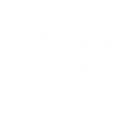
Be­taal­ge­mak op maat van on­der­ne­
mers
Het Pro-pakket van Argenta omvat alles wat je als
ondernemer nodig hebt om makkelijk je professionele
geldzaken te beheren.
Ontdek het Pro-pakket
Algemeen