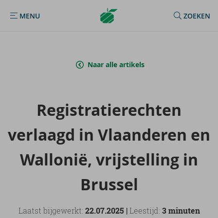
Argenta
MENU
ZOEKEN
MENU
Homepage
Naar alle artikels
Re­gi­stra­tie­rech­ten
ver­laagd in Vlaan­de­ren en
Wal­lo­nië, vrij­stel­ling in
Brus­sel
Laatst bijgewerkt:
22.07.2025 |
Leestijd:
3 minuten