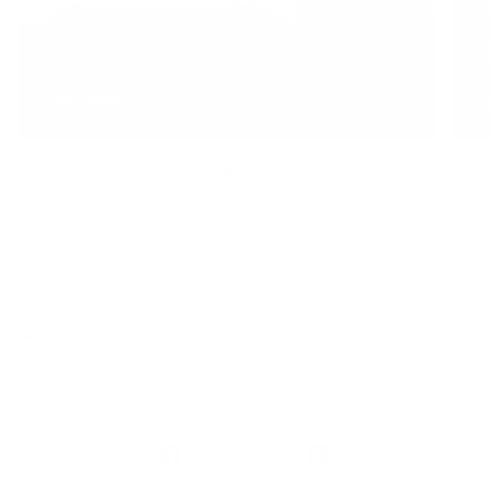
Je eerste huis kopen in 6
stappen
Lees meer
L
Algemeen
Snel naar
Volg
Argenta