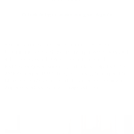
Ontdek de hypothecaire lening van Argenta
* Kredietvorm: hypothecair krediet met onroerende
bestemming met zekerheid, onderworpen aan boek VII (titel
4, hoofdstuk 2) van het Wetboek van Economisch
Recht. Kredietgever: Argenta Spaarbank nv, Belgiëlei 49-53,
2018 Antwerpen, RPR Antwerpen, afdeling Antwerpen, btw
BE 0404 453 574. Onder voorbehoud van aanvaarding door
Argenta Spaarbank nv en wederzijds akkoord.