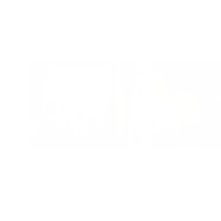
Heb je plannen om een huis, appartement of bouwgrond te
kopen? Neem gerust contact op met een Argenta-kantoor bij
jou in de buurt. Dan bekijken we samen hoe Argenta je kan
helpen.
Hy­po­the­cai­re le­ning*
Een woning kopen of bouwen? Ontdek de hypothecaire
lening van Argenta. Een woonkrediet op maat van jouw
droomwoning.