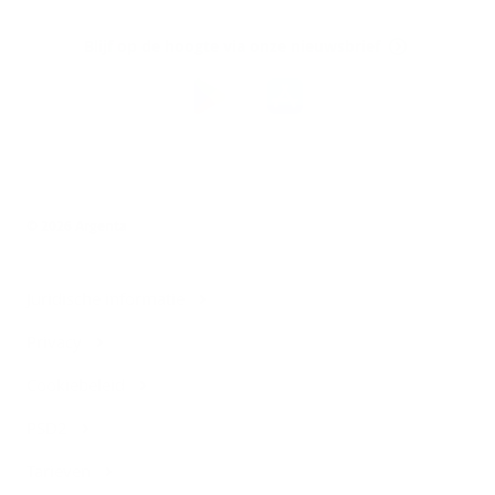
op
Blijf op de hoogte via onze nieuwsbrief
Download
de
Argenta-
app
© 2026 Argenta
Juridische informatie
Privacy
Cookiebeleid
PSD2
Tarieven