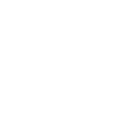
Het maximumbedrag waarop je nog registratierechten
moet betalen is 600.000 euro.
Dit zijn de voorwaarden voor een bouwgrond:
Binnen 3 jaar moet het adres van de bouwgrond officieel
je hoofdverblijfplaats zijn.
Het maximumbedrag waarop je nog registratierechten
moet betalen is 300.000 euro.
Je hebt recht op een aanvullende vrijstelling of abattement
als je de energieklasse van je woning verbetert. Het gaat om
25.000 euro per gerealiseerde verbetering.
Lees meer
hierover op notaris.be
.
Meer weten?
Lees meer over de registratierechten in België