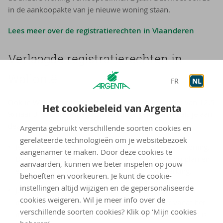
in de aankoopakte van je nieuwe woning staan.
Lees meer over de registratierechten in Vlaanderen
Verlaagde registratierechten in
Wallonië
FR
NL
Ook in Wallonië zijn de registratierechten verlaagd: van 12,5
Het cookiebeleid van Argenta
% naar 3 %. Dat verlaagde percentage geldt alleen als je aan
deze voorwaarden voldoet:
Argenta gebruikt verschillende soorten cookies en
gerelateerde technologieën om je websitebezoek
Je koopt het huis of appartement als enige eigen woning.
aangenamer te maken. Door deze cookies te
De aankoop van een bouwgrond, een woning op plan en
aanvaarden, kunnen we beter inspelen op jouw
een woning in aanbouw komen ook in aanmerking.
behoeften en voorkeuren. Je kunt de cookie-
instellingen altijd wijzigen en de gepersonaliseerde
Je koopt de woning als hoofdverblijfplaats en blijft er
cookies weigeren. Wil je meer info over de
minstens 3 jaar lang wonen. Die periode start vanaf het
verschillende soorten cookies? Klik op ‘Mijn cookies
moment dat de woning officieel je hoofdverblijfplaats is