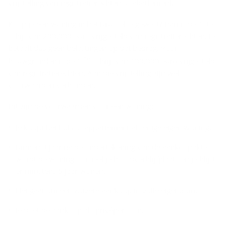
vrijstelling van registratierechten of abattement.
Koop je een woning in het Brusselse gewest? Dan is de 1ste
schijf van 200.000 euro vrijgesteld van registratierechten. Je
betaalt dus geen belastingen op dat bedrag. Voor
ste
bouwgronden is de 1
schrijf van 100.000 euro vrijgesteld
van registratierechten. Aan die vrijstelling zijn wel
voorwaarden verbonden.
Dit zijn de voorwaarden voor een woning:
Je koopt het huis of appartement als enige eigen woning.
Binnen 3 jaar na de ondertekening van de aankoopakte
wordt de woning officieel je hoofdverblijfplaats en je blijft
er minstens 5 jaar wonen.
Het gaat om een zuivere aankoop in volle eigendom.
Je doet de aankoop als privépersoon.