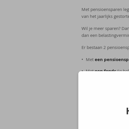
Met pensioensparen leg 
van het jaarlijks gestor
Wil je meer sparen? Da
dan een belastingvermi
Er bestaan 2 pensioens
Met
een pensioensp
Met
een fonds
(je be
maar is je kapitaal n
Langetermijn
Met langetermijnsparen
rendement en mogelijke 