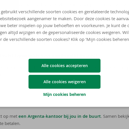
oor de fiscus in dezelfde korf als het geld dat je afloste voor je w
 gebruikt verschillende soorten cookies en gerelateerde technolo
diet meer?
ebsitebezoek aangenamer te maken. Door deze cookies te aanva
we beter inspelen op jouw behoeften en voorkeuren. Je kunt de 
imum 2.530 euro sparen via langetermijnsparen. Je geniet daaro
ngen altijd wijzigen en de gepersonaliseerde cookies weigeren. Wi
wel, dat maximum hangt af van je netto belastbaar beroepsinkome
r de verschillende soorten cookies? Klik op ‘Mijn cookies beheren
n? Dat kan je bank snel en eenvoudig voor jou berekenen.
rediet lopen maar voor een beperkt bedrag?
Alle cookies accepteren
n al een extra belastingvermindering genieten via langetermijnsp
n.
Alle cookies weigeren
Mijn cookies beheren
ct op met
een Argenta-kantoor bij jou in de buurt
. Samen bekij
e betalen.