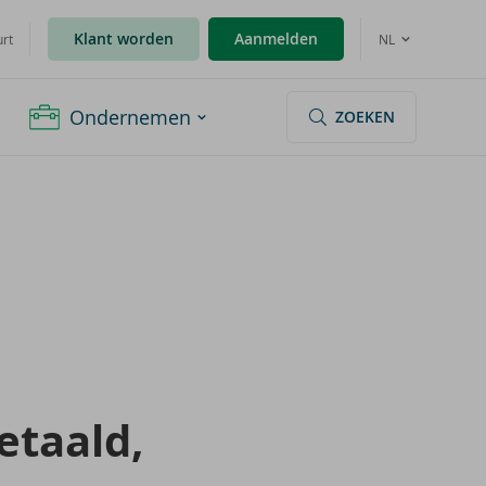
Klant worden
Aanmelden
urt
NL
Ondernemen
ZOEKEN
e­taald,