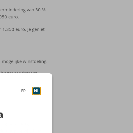
gvermindering van 30 %
.050 euro.
1.350 euro. Je geniet
 mogelijke winstdeling.
el hoger rendement,
FR
NL
a
een gewaarborgd
 dat je opzijzet via