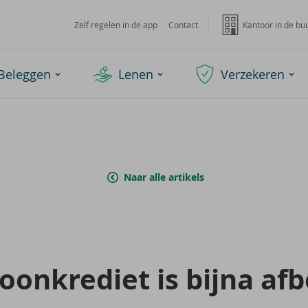
Zelf regelen in de app
Contact
Kantoor in de bu
Beleggen
Lenen
Verzekeren
Naar alle artikels
on­kre­diet is bijna af­b