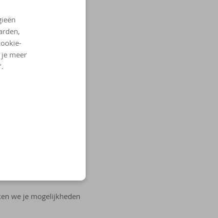
oonkrediet.
gieën
arden,
cookie-
p 30 %
l je meer
n. Wil je weten hoeveel
’.
aren. Ook dat kan je
ken we je mogelijkheden