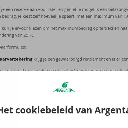
je een reserve aan voor later en geniet je mogelijk een belastin
te bedrag. Je kiest zelf hoeveel je spaart, met een maximum van 1
n kun je ervoor kiezen om het maximumbedrag op te trekken naar 
ndering van 25 %.
paarformules:
aarverzekering
krijg je een gewaarborgd rendement en is er een
legt gespreid in aandelen en obligaties) kies je voor een potentie
iet gewaarborgd.
sparen
Het cookiebeleid van Argent
 leg je een reserve aan voor later. Langetermijnsparen kan met 
winstdeling. Je kunt het combineren met pensioensparen. Het geld