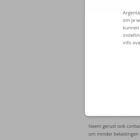
langetermijnsparen zit v
Argenta
Heb je geen woonkre
om je w
kunnen 
Dan kun je in 2026 max
instelli
belastingvoordeel. Let 
info ove
jij maximum kunt spare
Heb je nog een woonk
Ook dan kun je misschie
bank voor jou berekene
Meer weten?
Neem gerust ook conta
om minder belastingen t