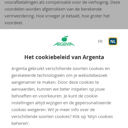
voorafbetalingen als compensatie voor de verhoging. Deze
voordelen worden afgetrokken van de berekende
vermeerdering. Hoe vroeger je betaalt, hoe groter het
voordeel.
Voor het aanslagjaar 2027 (inkomsten 2026) gelden deze
FR
NL
barema’s:
bedrag van de 1ste voorafbetaling ten laatste op
10 april
Het cookiebeleid van Argenta
2026
(VA1) x
9,00 %
Argenta gebruikt verschillende soorten cookies en
bedrag van de 2de voorafbetaling ten laatste op
10 juli
gerelateerde technologieën om je websitebezoek
2026
(VA2) x
7,50 %
aangenamer te maken. Door deze cookies te
aanvaarden, kunnen we beter inspelen op jouw
bedrag van de 3de voorafbetaling ten laatste op
12
behoeften en voorkeuren. Je kunt de cookie-
oktober 2026
(VA3) x
6,00 %
instellingen altijd wijzigen en de gepersonaliseerde
bedrag van de 4de voorafbetaling ten laatste op
21
cookies weigeren. Wil je meer info over de
verschillende soorten cookies? Klik op ‘Mijn cookies
december 2026
(VA4) x
4,50 %
beheren’.