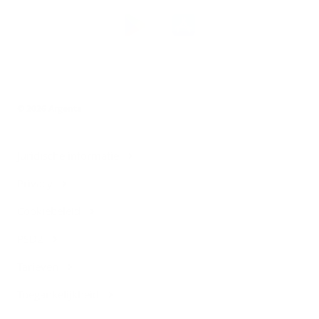
Download
de
Argenta-
app
© 2026 Argenta
Juridische informatie
Privacy
Cookiebeleid
PSD2
Tarieven
Toegankelijkheid