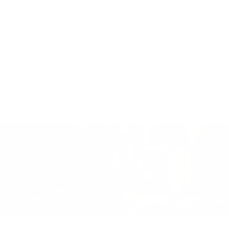
voorafbetalingen. Gebruik de gestructureerde
mededeling die je vindt in MyMinfin.
Met een
financieringscontract
. Daarbij regelt de
bank je voorafbetalingen en stort ze het volledige
bedrag op het juiste moment aan de FOD Financiën.
Dat kan handig zijn als je schokken in je financiële
planning wil vermijden of als je je liquiditeiten voor
andere doeleinden wil aanwenden. De rente die je
betaalt, is fiscaal aftrekbaar als beroepskost.