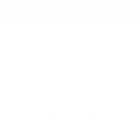
Lees meer
L
Algemeen
Snel naar
Volg
Argenta
op
Blijf op de hoogte via onze nieuwsbrief