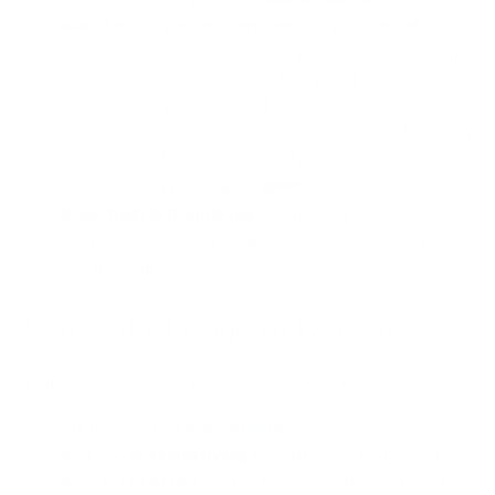
euro
belastingen een vermeerdering als ze niet of
onvoldoende vooraf betaalt. Bij zelfstandigen en vrije
beroepers zonder vennootschap wordt de
vermeerdering verlaagd tot 90 % en is ze niet
verschuldigd als ze lager is dan 0,5 % van de belasting
waarop ze is berekend of niet hoger dan 100 euro.
Vennootschappen krijgen
geen
belastingvermindering
(bonificatie) als ze te veel
vooraf betalen. Voor beginnende zelfstandigen is dat
wel mogelijk.
Je voor­af­be­ta­lin­gen uit­voe­ren
Er zijn 3 manieren om je voorafbetalingen te doen:
Via je profiel op
MyMinfin.be.
Met een
overschrijving
naar BE61 6792 0022 9117
(BIC: PCHQ BEBB) van het Inningscentrum – Dienst