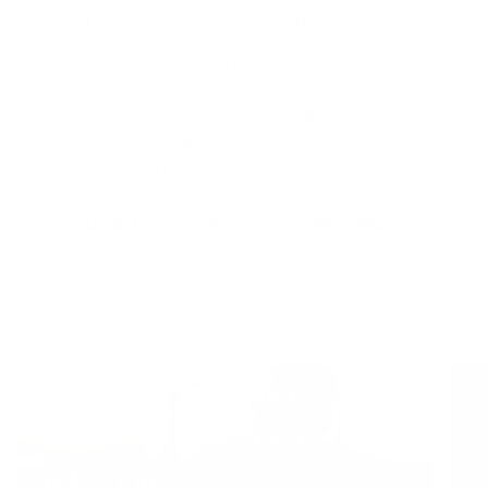
Een fi­nan­cie­ring voor je voor­af­be­ta­
lin­gen?
Argenta regelt je belastingvoorschotten en zorgt dat de
fiscus het bedrag op tijd ontvangt. Je onderneming betaalt
elke maand een vast bedrag terug.
Ontdek onze lening voor voorafbetalingen
Hoe wordt je pensioen belast
en hoe verminder je die
belastingen?
a