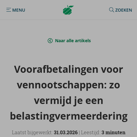
Argenta
MENU
ZOEKEN
MENU
Homepage
Naar alle artikels
Voor­af­be­ta­lin­gen voor
ven­noot­schap­pen: zo
ver­mijd je een
be­las­ting­ver­meer­de­ring
Laatst bijgewerkt:
31.03.2026
| Leestijd:
3 minuten