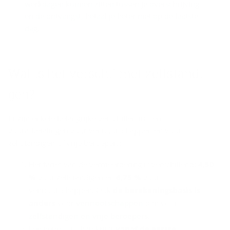
werkdagen kunnen zitten tussen je overschrijving
en de ontvangst, betaal je beter niet op de laatste
dag.
Wat is het ver­schil met zelf­stan­di­
gen?
Er zijn enkele belangrijke verschillen tussen
voorafbetalingen voor vennootschappen en voor
zelfstandigen of vrije beroepers:
Het tarief van de vermeerdering is verschillend:
4,50
%
voor zelfstandigen en
6,75 %
voor
vennootschappen. Ook
de
berekeningsbasis is
anders
voor
vennootschappen
dan voor
zelfstandigen en vrije beroepers
.
Een vennootschap krijgt
vanaf de eerste