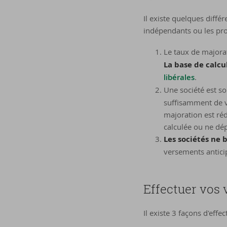
Il existe quelques diffé
indépendants ou les prof
Le taux de majorati
La base de calcu
libérales
.
Une société est s
suffisamment de ve
majoration est rédu
calculée ou ne dé
Les sociétés ne 
versements anticip
Ef­fec­tuer vos 
Il existe 3 façons d'effe