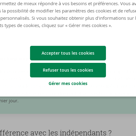
rmettez de mieux répondre à vos besoins et préférences. Vous a
ipés versés sont suffisants, les avantages correspondants permet
 la possibilité de modifier les paramètres des cookies et de refuse
on. Vous payez trop ? Alors les paiements anticipés excédentaire
personnalisés. Si vous souhaitez obtenir plus d'informations sur 
ts types de cookies, cliquez sur « Gérer mes cookies ».
Accepter tous les cookies
op longtemps : voici les dates limites
Refuser tous les cookies
cipés doivent être effectués à temps. Pour l’exercice d'impositio
ites sont les suivantes : 10 avril, 10 juillet, 12 octobre et 21 déc
Gérer mes cookies
e crédité sur le compte du service Versements anticipés. Étant don
 jours ouvrables entre votre virement et la réception du paiement, 
nier jour.
f­fé­rence avec les in­dé­pen­dants ?