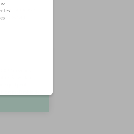
vez
tent de compenser
r les
s vous seront
les
n 2027 (revenus
embre. À ces dates,
né qu'il peut
il est préférable de