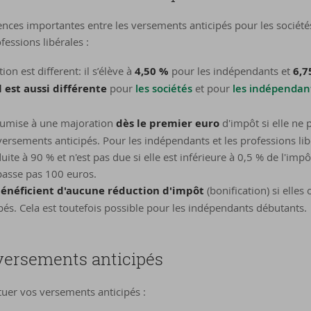
rences importantes entre les versements anticipés pour les société
essions libérales :
on est different: il s’élève à
4,50 %
pour les indépendants et
6,7
l est aussi différente
pour
les sociétés
et pour
les indépendant
oumise à une majoration
dès le premier euro
d'impôt si elle ne 
rsements anticipés. Pour les indépendants et les professions libé
ite à 90 % et n'est pas due si elle est inférieure à 0,5 % de l'impôt
passe pas 100 euros.
bénéficient d'aucune réduction d'impôt
(bonification) si elles
és. Cela est toutefois possible pour les indépendants débutants.
ver­se­ments an­ti­ci­pés
ctuer vos versements anticipés :