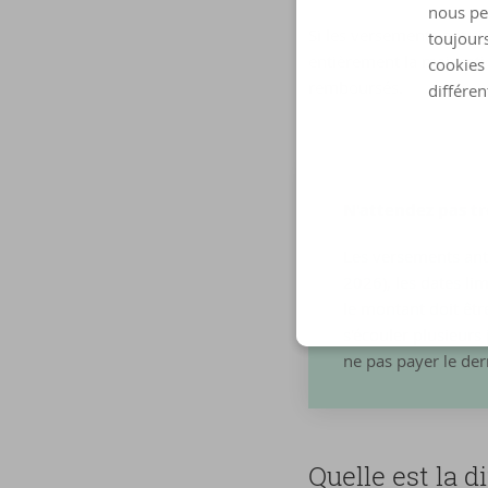
nous pe
Si les versements antic
toujours
entièrement la majorati
cookies 
remboursés.
différen
N'attendez pas tr
Les versements anti
2026), les dates lim
le montant doit êtr
s'écouler plusieurs
ne pas payer le der
Quelle est la di