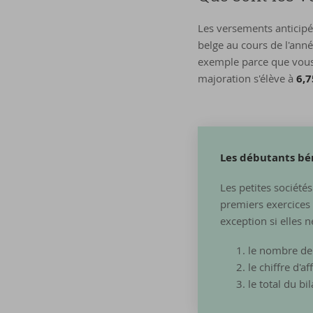
Les versements anticipé
belge au cours de l'anné
exemple parce que vous 
majoration s'élève à
6,7
Les débutants bén
Les petites société
premiers exercices 
exception si elles 
le nombre de 
le chiffre d'a
le total du b