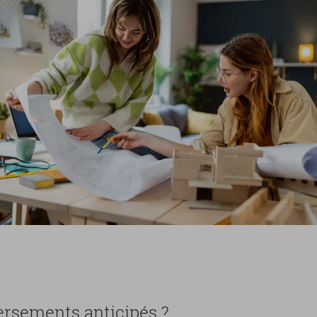
­se­ments an­ti­ci­pés ?