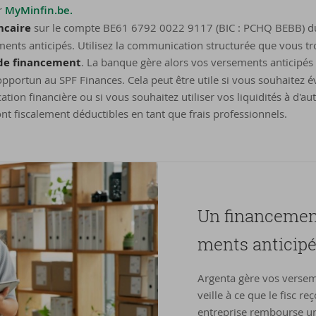
r
MyMinfin.be.
ncaire
sur le compte BE61 6792 0022 9117 (BIC : PCHQ BEBB) du
ments anticipés. Utilisez la communication structurée que vous t
de financement
. La banque gère alors vos versements anticipés
portun au SPF Finances. Cela peut être utile si vous souhaitez év
ation financière ou si vous souhaitez utiliser vos liquidités à d'aut
t fiscalement déductibles en tant que frais professionnels.
Un fi­nan­ce­me
ments an­ti­ci­p
Argenta gère vos versem
veille à ce que le fisc r
entreprise rembourse u