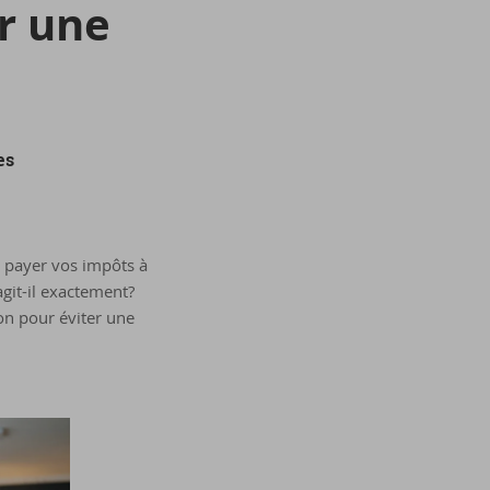
er une
es
e payer vos impôts à
agit-il exactement?
on pour éviter une