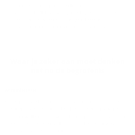
samenwonende partner krijgt ondertussen een
voorschot. Dit bedrag mag niet hoger zijn dan de
helft van de tegoeden op de geblokkeerde
rekeningen met een maximum van 5.000 euro.
Waar je zeker aan moet den­ken
net na de be­gra­fe­nis
Ad­mi­ni­stra­tie
Heb je de werkgever of boekhouder van de overledene
nog niet op de hoogte gebracht? Doe dat dan zeker zo
snel mogelijk na de begrafenis. Vraag na of de overledene
een groepsverzekering, IPT of VAPZ had en bij welke
verzekeringsmaatschappij.