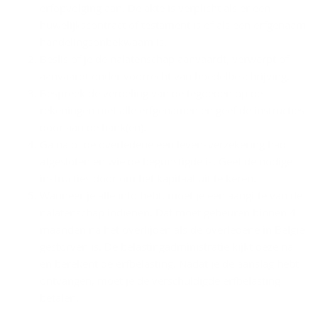
erfopvolging aan. De akte is verplicht als er een
huwelijkscontract of testament is of als een erfgenaam
handelingsonbekwaam is.
Beslis of je de nalatenschap aanvaardt, verwerpt of
aanvaardt onder voorrecht van boedelbeschrijving.
Bespreek de verdeling van de tegoeden op de
rekeningen met alle erfgenamen en geef de instructies
door aan de bank(en).
Ga na of de overledene een levensverzekering had
afgesloten en wie de begunstigde is. Geef de nodige
instructies door om het kapitaal uit te keren.
Wanneer je alle info hebt, moet je een aangifte van de
nalatenschap indienen. Dat moet gebeuren binnen 4
maanden na het overlijden als de overledene in België
gestorven is. De belastingadministratie kijkt deze na
en berekent de erfbelasting. Nadat je de aanslag hebt
ontvangen, moet je de verschuldigde erfbelasting
betalen.