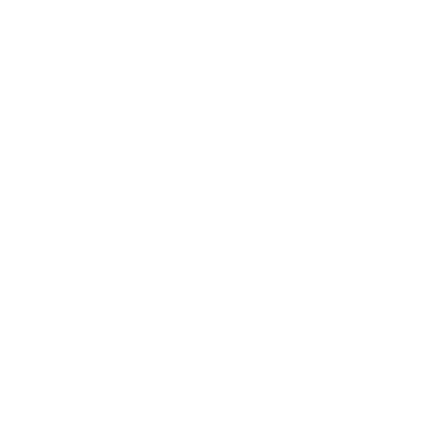
Algemeen
Snel naar
Volg
Argenta
op
Blijf op de hoogte via onze nieuwsbrief
Download
de