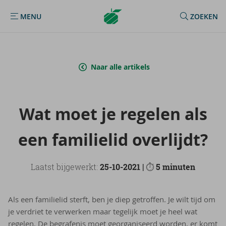
Argenta
MENU
ZOEKEN
MENU
Homepage
Naar alle artikels
Wat moet je re­ge­len als
een fa­mi­lie­lid over­lijdt?
Laatst bijgewerkt:
25-10-2021 |
⏱
5 minuten
Als een familielid sterft, ben je diep getroffen. Je wilt tijd om
je verdriet te verwerken maar tegelijk moet je heel wat
regelen. De begrafenis moet georganiseerd worden, er komt