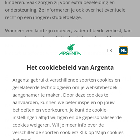
kinderen. Vaak zorgen zij voor extra begeleiding en
ondersteuning. Ze informeren je ook over het eventuele
recht op een (hogere) studietoelage.
Wanneer een kind zijn moeder, vader of beide verliest, kan
eventueel een verhoogde kinderbijslag uitbetaald worden.
Meestal moet je hiervoor zelf niets doen. Het
FR
NL
kinderbijslagfonds wordt automatisch geïnformeerd.
Het cookiebeleid van Argenta
5. Neem contact op met de bank(en)
Argenta gebruikt verschillende soorten cookies en
gerelateerde technologieën om je websitebezoek
en verzekeringsmaatschappij(en)
aangenamer te maken. Door deze cookies te
aanvaarden, kunnen we beter inspelen op jouw
Neem contact op met de bank(en) en/of
behoeften en voorkeuren. Je kunt de cookie-
verzekeringsmaatschappij(en) waar de overledene
instellingen altijd wijzigen en de gepersonaliseerde
rekeningen, een (levens)verzekering of een kluis had. Ben je
cookies weigeren. Wil je meer info over de
niet of maar gedeeltelijk op de hoogte van de bank- en
verschillende soorten cookies? Klik op ‘Mijn cookies
verzekeringszaken van de overledene? Dan kan Febelfin en
beheren’.