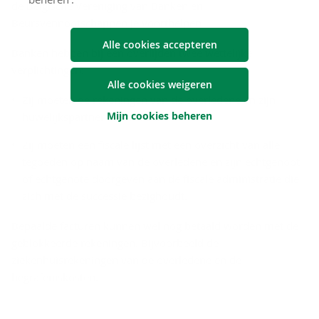
de Belgische Vereniging van Banken en
Beursvennootschappen je voorthelpen.
Alle cookies accepteren
Banken hebben bij een overlijden twee wettelijke
verplichtingen:
Alle cookies weigeren
Zij moeten de rekeningen van de overledene en zijn
Mijn cookies beheren
huwelijkspartner blokkeren.
Zij moeten een fiscale lijst met een overzicht van alle
tegoeden op naam van de overledene en zijn echtgenoot
of echtgenote doorgeven aan de fiscale administratie die
zich met de successie bezighoudt.
Bepaalde facturen kunnen wel nog betaald worden met de
geblokkeerde rekeningen. Bijvoorbeeld de
ziekenhuisrekeningen van de overledene en de
begrafeniskosten.