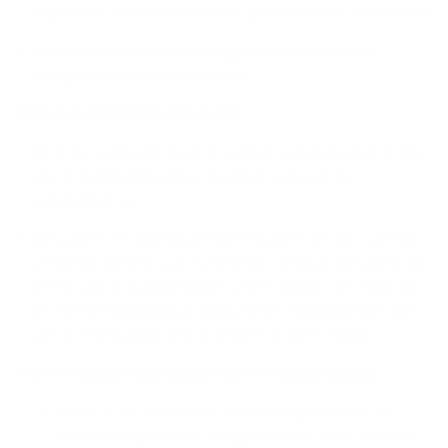
erfgenaam dezelfde rechten en plichten als de overledene.
Wil je het huurcontract opzeggen? Dan moet je de
opzegvoorwaarden respecteren.
Had de over­le­de­ne een auto?
Als je die verkoopt, moet je contact opnemen met de DIV
om de nummerplaat te schrappen. Zeg ook de
verzekering op.
Gehuwden en samenwonenden kunnen de auto van hun
overleden partner ook overnemen. Vraag in dat geval aan
de DIV om de nummerplaat over te dragen. En vraag aan
de verzekeringsmaatschappij wat de mogelijkheden zijn
om de verzekering over te nemen of op te zeggen.
Tref de no­di­ge re­ge­lin­gen voor de na­la­ten­schap
Ga na of de overledene een huwelijkscontract of
testament opmaakte. Vraag het attest of de akte van