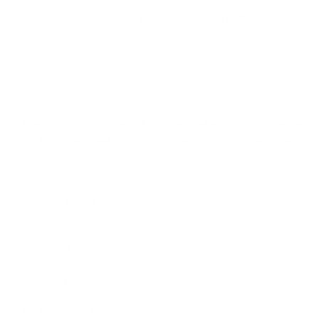
Was de overledene met pensioen? Dan brengt de
gemeente de dienst Pensioenen automatisch op de
hoogte. Je hoeft hier zelf niets voor te doen.
Kreeg de overledene een vervangingsinkomen? Breng dan
de dienst die dat uitbetaalt op de hoogte.
Neem contact op met vakbond en ziekenfonds. Zij betalen
vaak ook een deel van de begrafenis- of crematiekosten.
Ga na welke verzekeringen (brand, hospitalisatie, …) de
overledene had en breng de verzekeraar(s) op de hoogte.
Beslis ook welke verzekeringen je wilt opzeggen of laten
doorlopen.
Beslis wat je doet met nutsvoorzieningen (gas,
elektriciteit, …) en abonnementen van de overledene. Doe
je niets? Dan lopen ze gewoon door.
Laat eventueel de post doorsturen.