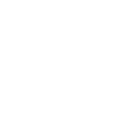
Dien
een belastingaangifte op naam van de
overledene
in binnen de normale termijnen.
In­for­meer naar over­le­vings­pen­si­oen
Ga na of je recht hebt op een
(tijdelijk)
overlevingspensioen
. Alleen gehuwden komen daarvoor in
aanmerking. Je kunt hiervoor terecht bij de federale
Pensioendienst of het
RSVZ
(voor zelfstandigen).
Be­slis wat er met de on­roe­ren­de goe­de­ren van de
over­le­de­ne ge­beurt
Met ‘onroerende goederen’ bedoelen we bijvoorbeeld de
gezinswoning, een tweede verblijf, een garage, …. Je kan
deze zelf bewonen, verhuren of verkopen.
Had de overleden een woning die hij verhuurde?
Dan loopt het huurcontract gewoon verder. Je hebt als