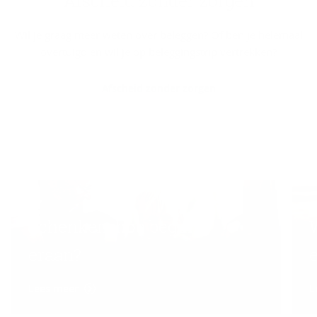
Af­scheid zon­der zor­gen
Wil je graag meer weten over beleggen? Of ben je helemaal
overtuigd en wil je op beleggingstrip vertrekken?
Afscheid zonder zorgen
Schenken, hoe begin je
eraan?
Lees meer
L