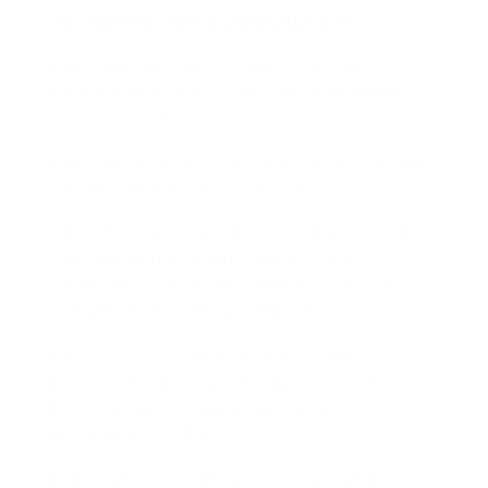
Tip: Hoe een re­ke­ning de­blok­ke­ren?
Om de rekeningen te deblokkeren moet je
aantonen wie de erfgenamen zijn. Dat kan met
deze documenten:
Een attest van erfopvolging (kun je opvragen bij
het registratiekantoor of de notaris)
Een akte van erfopvolging (wordt opgemaakt
door de notaris). Dit is verplicht als er een
huwelijkscontract of testament is of als een
erfgenaam handelingsonbekwaam is
Alle erfgenamen of de notaris moeten dan de
nodige instructies aan de bank geven om de
tegoeden vrij te geven en op naam van de
erfgenamen te zetten.
De langstlevende echtgenoot of de wettelijk