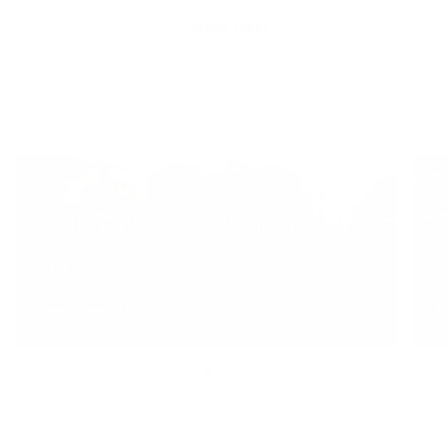
Ontdek meer
Mijn kind wordt 18 jaar, wat
7
nu?
Lees meer
L