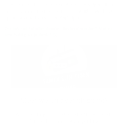
te worden. Vaak beseffen ze niet wat de gevolgen zijn. Praat
er dus over met je kind en wijs op mogelijke signalen. De
tips in dit artikel kunnen hierbij helpen.
Ontdek het Febelfin-dossier 'Geldezel worden? Niet zo
onschuldig als je denkt'
Meer weten over phis­hing?
Wat is phishing? Hoe herken je het? En wat doe je
als je slachtoffer wordt van phishing?