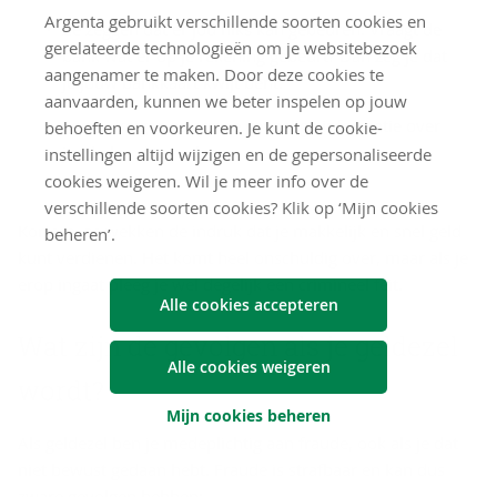
Argenta gebruikt verschillende soorten cookies en
Ze zeggen dat er jou niks kan gebeuren. Vraagt de
gerelateerde technologieën om je websitebezoek
bank wat er op je rekening gebeurt? Dan zeg je dat
aangenamer te maken. Door deze cookies te
je jouw bankkaart kwijt bent.
aanvaarden, kunnen we beter inspelen op jouw
Soms dreigen ze ermee gevoelige informatie over
behoeften en voorkeuren. Je kunt de cookie-
jou bekend te maken.
instellingen altijd wijzigen en de gepersonaliseerde
cookies weigeren. Wil je meer info over de
verschillende soorten cookies? Klik op ‘Mijn cookies
Kortom, ze wekken de indruk dat je makkelijk en snel geld
beheren’.
kunt verdienen. Het komt heel onschuldig over, maar als je
erop ingaat pleeg je wel degelijk een crimineel feit.
Alle cookies accepteren
Wat zijn de ge­vol­gen als je geld­ezel
Alle cookies weigeren
wordt?
Mijn cookies beheren
Als geldezel ben je medeplichtig aan fraude, ook als je dat
niet bewust gedaan hebt. Fraude is strafbaar en kan dus
zware gevolgen hebben: