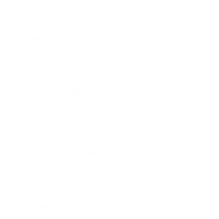
Algemeen
Snel naar
Volg
Argenta
op
Blijf op de hoogte via onze nieuwsbrief
Download
de
Argenta-
app
© 2026 Argenta