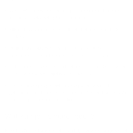
Wees extra waakzaam als je op sociale media benaderd
wordt om makkelijk geld te verdienen.
Klik niet op banners en e-mails die beloven je snel rijk te
maken.
Weiger uitnodigingen van vreemden om geld te
ontvangen en naar iemand anders door te sturen.
Geloof niet zomaar een verhaal dat te mooi lijkt om waar
te zijn, want waarschijnlijk is het dat ook.
Ben je minderjarig en wil iemand jou als geldezel
gebruiken? Licht meteen je ouders in. Samen kunnen jullie
contact opnemen met de politie.
Wat kun je als ouder doen?
Meestal zijn het jongeren die overtuigd worden om geldezel