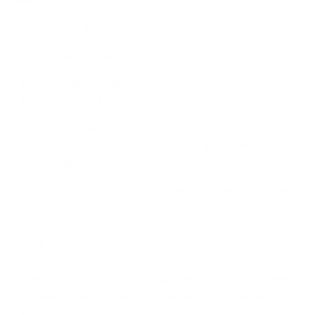
Je krijgt een strafblad.
Je bankrekening wordt geblokkeerd.
Je bank mag de relatie met jou stopzetten omdat je
betrokken bent bij fraude.
Ook andere banken kunnen weigeren jou als klant te
aanvaarden. Een nieuwe bankrekening openen wordt dan
heel moeilijk.
Gestolen geld dat op jouw rekening werd gestort, moet jij
zelf terugbetalen aan de slachtoffers.
Laat je niet van­gen
Geef je pincode of de inlogcode van je internetbankieren
of bankapp niet aan anderen en leen je debetkaart niet
uit.