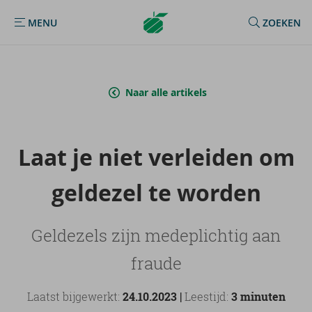
Argenta
MENU
ZOEKEN
MENU
Homepage
Naar alle artikels
Laat je niet ver­lei­den om
geld­ezel te wor­den
Geldezels zijn medeplichtig aan
fraude
Laatst bijgewerkt:
24.10.2023 |
Leestijd:
3 minuten