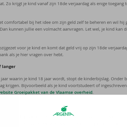
t. Zo krijgt je kind vanaf zijn 18de verjaardag als enige toegang to
et comfortabel bij het idee om zijn geld zelf te beheren en wil hij 
 Dan kunnen jullie een volmacht aanvragen. Let wel, je kind kan 
zijgezet voor je kind en komt dat geld vrij op zijn 18de verjaardag
bank als je hier vragen over hebt.
f langer
jaar waarin je kind 18 jaar wordt, stopt de kinderbijslag. Onde
lag krijgen. Bijvoorbeeld als je kind voortstudeert of ingeschreve
ebsite Groeipakket van de Vlaamse overheid
.
volwassen. Als je kind schade veroorzaakt of schulden maakt, ben j
och heb je als ouder een wettelijke ‘onderhoudsplicht’ tot zijn 21