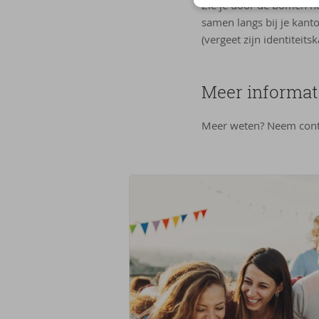
Zie je door de bomen he
samen langs bij je kant
(vergeet zijn identiteits
Meer in­for­ma­t
Meer weten? Neem cont