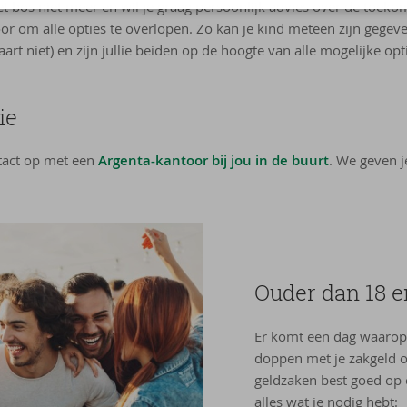
t bos niet meer en wil je graag persoonlijk advies over de toeko
oor om alle opties te overlopen. Zo kan je kind meteen zijn gegev
kaart niet) en zijn jullie beiden op de hoogte van alle mogelijke opt
ie
act op met een
Argenta-kantoor bij jou in de buurt
. We geven j
Ouder dan 18 e
Er komt een dag waarop 
doppen met je zakgeld of
geldzaken best goed op e
alles wat je nodig hebt: