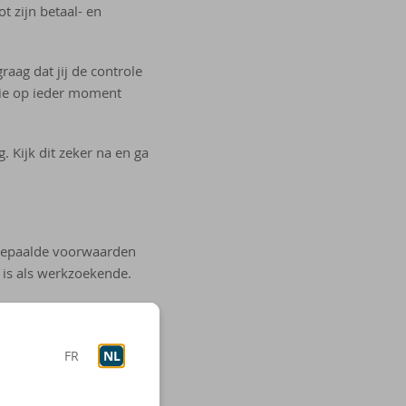
t zijn betaal- en
graag dat jij de controle
die op ieder moment
. Kijk dit zeker na en ga
r bepaalde voorwaarden
n is als werkzoekende.
FR
NL
e daar niet meer
ste verjaardag. Dat