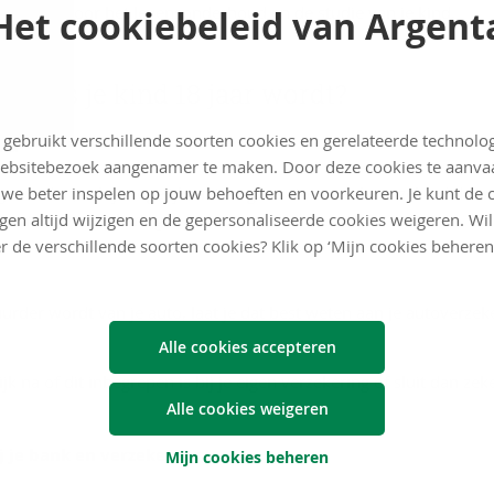
eel instaat voor het levensonderhoud en de studie van je kind.
Het cookiebeleid van Argent
en als je kind 18 jaar wordt?
 gebruikt verschillende soorten cookies en gerelateerde technolo
 na
ebsitebezoek aangenamer te maken. Door deze cookies te aanva
we beter inspelen op jouw behoeften en voorkeuren. Je kunt de 
 geworden, is hij mogelijk niet langer automatisch verzekerd door
ngen altijd wijzigen en de gepersonaliseerde cookies weigeren. Wi
arom al je verzekeringen na.
r de verschillende soorten cookies? Klik op ‘Mijn cookies beheren
urder wordt van je auto, laat je dat best weten aan je autoverzeke
Alle cookies accepteren
ijk na of dit inbegrepen is bij je eigen verzekering of sluit dan z
Alle cookies weigeren
j je bank en verzekeraar
Mijn cookies beheren