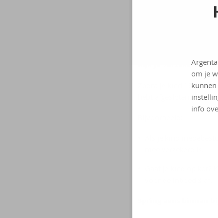
houdt in dat jij financi
Wat moet je do
Argenta
Kijk je verzekeringen
om je w
kunnen 
Zodra je kind 18 jaar is
instelli
hebt afgesloten. Kijk da
info ove
Bijvoorbeeld:
Als je kind medebestu
mee verzekerd is.
Gaat je kind op kot? K
voor de inboedel af.
Spring eens binnen bi