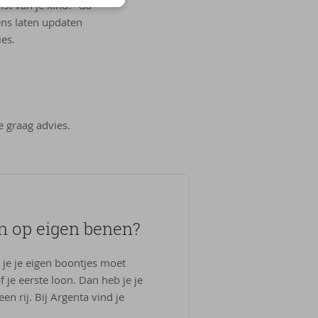
mst van je kind? Ga
ens laten updaten
ies.
e graag advies.
n op eigen benen?
je je eigen boontjes moet
 je eerste loon. Dan heb je je
en rij. Bij Argenta vind je