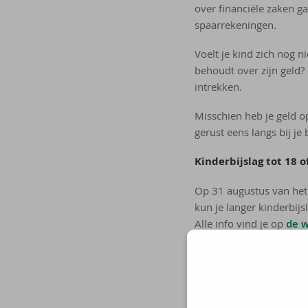
over financiële zaken gaa
spaarrekeningen.
Voelt je kind zich nog ni
behoudt over zijn geld?
intrekken.
Misschien heb je geld op
gerust eens langs bij je 
Kinderbijslag tot 18 o
Op 31 augustus van het 
kun je langer kinderbijs
Alle info vind je op
de w
Onderhoudsplicht
Je kind is nu officieel 
verantwoordelijk voor. T