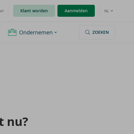
Klant worden
Aanmelden
urt
NL
Ondernemen
ZOEKEN
t nu?