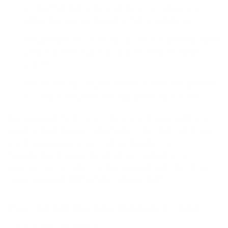
Je moet het met de hand schrijven, de datum erop
zetten (dag, jaar en maand) en het ondertekenen.
Het geeft minder zekerheid dan een notarieel testament
want er kunnen fouten in staan en het kan betwist
worden.
Om zeker te zijn dat je testament ‘bovenkomt’ wanneer
je overlijdt, laat je het best registreren bij de notaris.
Een testament dat door de notaris wordt opgemaakt of je
eigenhandig testament dat je bij de notaris laat registreren,
wordt opgenomen in een Centraal Register van
Testamenten. Je naam, de datum van opmaak en de
gegevens van de notaris worden geregistreerd. De inhoud
van je testament blijft geheim zolang je leeft.
Hoe zit het met de fis­ca­li­teit rond
een tes­ta­ment?