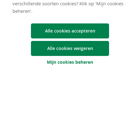
verschillende soorten cookies? Klik op ‘Mijn cookies
echtgenoot en je afstammelingen (kinderen,
beheren’.
kleinkinderen als je kind al overleed, …). Zij worden
door de wet beschermd en kunnen een deel van je
nalatenschap opeisen.
Alle cookies accepteren
Wensen die te maken hebben met je begrafenis
Alle cookies weigeren
neem je best niet op in een testament, want een
testament wordt vaak pas na de begrafenis gelezen.
Mijn cookies beheren
Hoe maak je een tes­ta­ment op?
Er zijn 3 soorten testamenten:
Notarieel testament
Een notarieel testament wordt opgemaakt door 1 of 2
notarissen. Als het door 1 notaris gebeurt, moeten er
ook 2 getuigen aanwezig zijn.