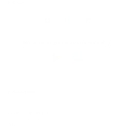
Snel naar
Volg
Argenta
op
Blijf op de hoogte via onze nieuwsbrief
Download
de
Argenta-
app
© 2026 Argenta
Juridische informatie
Privacy
Cookiebeleid