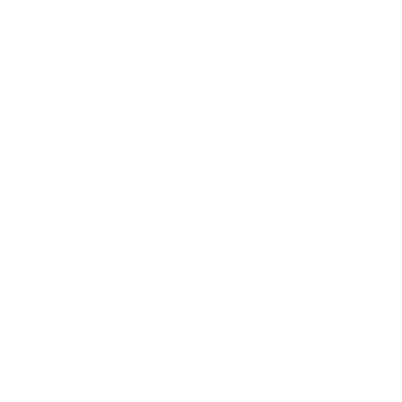
Schenken, hoe begin je
eraan?
f
Lees meer
L
Algemeen