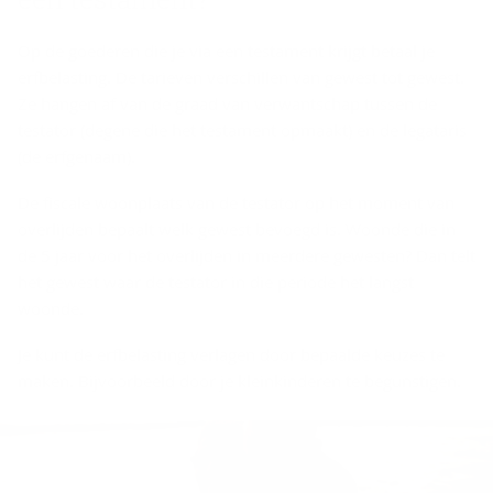
Op de goederen die je via een testament krijgt betaal je
erfbelasting. De tarieven verschillen van gewest tot gewest.
Ze hangen af van de graad van verwantschap tussen de
testator (degene die het testament opmaakt) en de legataris
(de erfgenaam).
De fiscale woonplaats van de testator op het moment van
overlijden bepaalt welk gewest bevoegd is. Woonde die in
de 5 jaar voor het overlijden in meerdere gewesten? Dan telt
het gewest waar de testator in die periode het langst
woonde.
Je kunt de erfbelasting verlagen door bepaalde keuzes te
maken. Bijvoorbeeld door je kleinkinderen te begunstigen.