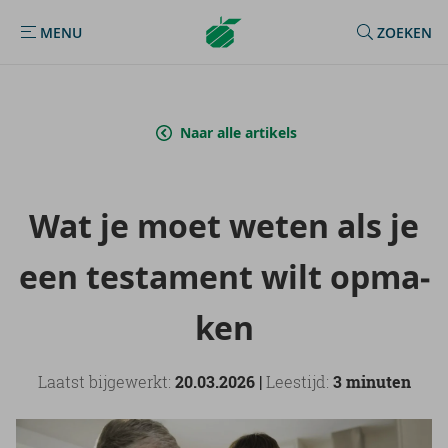
Argenta
MENU
ZOEKEN
MENU
Homepage
Naar alle artikels
Wat je moet weten als je
een tes­ta­ment wilt op­ma­
ken
Laatst bijgewerkt:
20.03.2026 |
Leestijd:
3
minuten