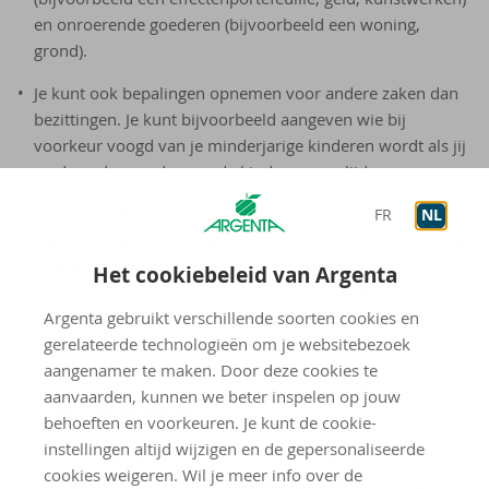
en onroerende goederen (bijvoorbeeld een woning,
grond).
Je kunt ook bepalingen opnemen voor andere zaken dan
bezittingen. Je kunt bijvoorbeeld aangeven wie bij
voorkeur voogd van je minderjarige kinderen wordt als jij
en de andere ouder van de kinderen overlijden.
Je kunt regelingen opnemen voor je ‘digitale
FR
NL
nalatenschap’. Moeten je berichten, blogs, enzovoort na je
overlijden virtueel verder leven of juist niet? Als je
Het cookiebeleid van Argenta
paswoorden van socialemediasites opneemt en een
Argenta gebruikt verschillende soorten cookies en
‘beheerder’ aanwijst voor deze informatie, kan dat
gerelateerde technologieën om je websitebezoek
gemoedsrust brengen voor je nabestaanden.
aangenamer te maken. Door deze cookies te
aanvaarden, kunnen we beter inspelen op jouw
Goed om te weten
behoeften en voorkeuren. Je kunt de cookie-
instellingen altijd wijzigen en de gepersonaliseerde
Je houdt bij de opmaak van je testament best
cookies weigeren. Wil je meer info over de
rekening met je reservataire erfgenamen. Dat zijn je