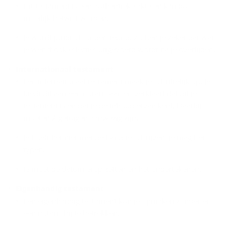
Dit testament is een authentieke akte en kan dus
moeilijk betwist worden.
Je wordt juridisch ondersteund. Zo ben je zeker dat wat
je wenst ook effectief uitgevoerd wordt na je overlijden.
Internationaal testament
Een internationaal testament maak je schriftelijk op. Je
biedt dit aan een notaris aan en verklaart dat dit je
testament is en dat je de inhoud ervan kent. Daarbij
moeten 2 getuigen aanwezig zijn.
Je hoeft het niet met de hand te schrijven, je mag het
typen.
Je moet de datum erop zetten en het ondertekenen.
Eigenhandig testament
Een eigenhandig testament kun je opmaken zonder er
een notaris bij te betrekken.