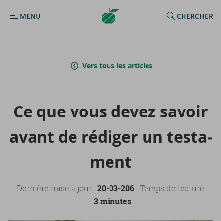
Argenta
MENU
CHERCHER
MENU
Homepage
Vers tous les articles
Ce que vous devez sa­voir
avant de ré­di­ger un tes­ta­
ment
Dernière mise à jour :
20-03-206
| Temps de lecture
:
3 minutes