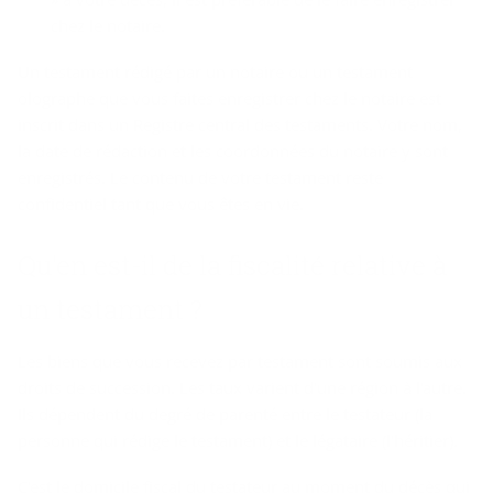
chez le notaire.
Un testament rédigé par un notaire ou un testament
olographe que vous faites enregistrer chez le notaire est
inscrit dans un Registre central des testaments. Votre nom,
la date de rédaction et les coordonnées du notaire y sont
enregistrés. Le contenu de votre testament reste
confidentiel tant que vous êtes en vie.
Qu'en est-​il de la fis­ca­li­té re­la­tive à
un tes­ta­ment ?
Les biens que vous recevez par testament sont soumis aux
droits de succession. Les taux varient d'une région à l'autre.
Ils dépendent du degré de parenté entre le testateur (la
personne qui rédige le testament) et le légataire (l'héritier).
C'est le domicile fiscal du testateur au moment du décès qui