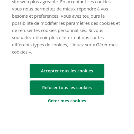
site web plus agréable. En acceptant ces cookies,
ils continuer à exister virtuellement après votre décès, ou
vous nous permettez de mieux répondre à vos
au contraire non ? Si vous indiquez les mots de passe de
besoins et préférences. Vous avez toujours la
vos médias sociaux et désignez un « administrateur »
possibilité de modifier les paramètres des cookies et
pour ces informations, cela peut apporter une tranquillité
de refuser les cookies personnalisés. Si vous
d'esprit à vos proches.
souhaitez obtenir plus d'informations sur les
différents types de cookies, cliquez sur « Gérer mes
Bon à savoir
cookies ».
Lors de la rédaction de votre testament, il est
préférable de tenir compte de vos héritiers
Accepter tous les cookies
réservataires. Il s'agit de votre conjoint et de vos
descendants (enfants, petits-enfants si votre enfant
Refuser tous les cookies
est déjà décédé, etc.). Ils sont protégés par la loi et
peuvent réclamer une partie de votre succession.
Gérer mes cookies
Il est préférable de ne pas inclure dans un
testament les souhaits relatifs à vos funérailles, car
un testament n’est souvent lu qu’après les
funérailles.