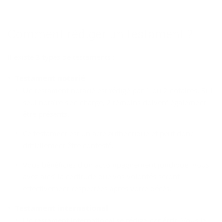
Com­ment ré­di­ger un tes­ta­ment ?
Il existe 3 types de testaments :
Testament notarié
Un testament notarié est rédigé par 1 ou 2 notaires. Si 1
seul notaire s'en charge, 2 témoins doivent également
être présents.
Ce testament est un acte authentique et peut donc
difficilement être contesté.
Vous bénéficiez d'un accompagnement juridique. Vous
avez ainsi la certitude que vos volontés seront
effectivement respectées après votre décès.
Testament international
Un testament international se rédige par écrit. Vous le