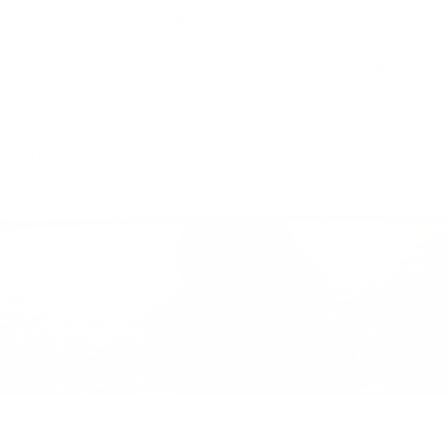
détermine la région compétente. Si celui-ci a résidé dans
plusieurs régions au cours des 5 années précédant le décès,
c'est la région où le testateur a résidé le plus longtemps
pendant cette période qui s'applique.
Vous pouvez réduire les droits de succession en faisant
certains choix. Par exemple, en favorisant vos petits-
enfants.
Envie d'en sa­voir plus ?