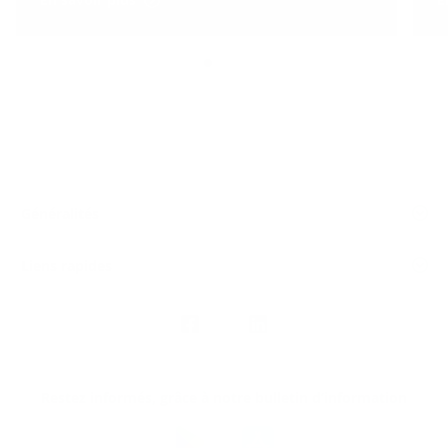
Généralités
Liens rapides
Nous
suivre
Restez informés, grâce à notre bulletin d’information
Téléchargez