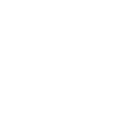
remettez à un notaire et déclarez qu'il s'agit de votre
testament et que vous en connaissez le contenu. 2
témoins doivent être présents.
Vous n'êtes pas obligé(e) de l'écrire à la main, vous
pouvez le taper à l'ordinateur.
Vous devez y apposer la date et le signer.
Testament olographe
Vous pouvez rédiger un testament olographe sans faire
appel à un notaire.
Vous devez l'écrire à la main, y inscrire la date (jour,
année et mois) et le signer.
Il offre moins de sécurité qu'un testament notarié, car il
peut contenir des erreurs et être contesté.
Pour être sûr que votre testament soit « pris en compte
» à votre décès, il est préférable de le faire enregistrer