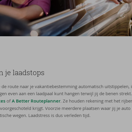
n je laad­stops
e de route naar je vakantiebestemming automatisch uitstippelen, i
en even aan een laadpaal kunt hangen terwijl jij de benen strek
tes
of
A Better Routeplanner
. Ze houden rekening met het rijbe
 voorgeschoteld krijgt. Voorzie meerdere plaatsen waar jij je aut
tische wegen. Laadstress is dus verleden tijd.