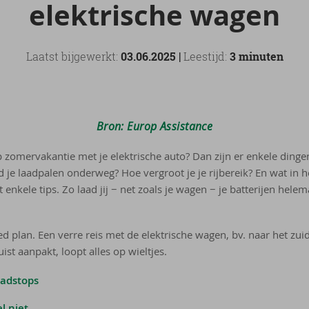
elek­tri­sche wagen
Laatst bijgewerkt:
03.06.2025 |
Leestijd:
3 minuten
Bron: Europ Assistance
op zomervakantie met je elektrische auto? Dan zijn er enkele ding
je laadpalen onderweg? Hoe vergroot je je rijbereik? En wat in h
enkele tips. Zo laad jij − net zoals je wagen − je batterijen helema
d plan. Een verre reis met de elektrische wagen, bv. naar het zui
uist aanpakt, loopt alles op wieltjes.
aadstops
l niet