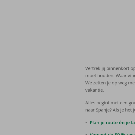
Vertrek jij binnenkort 
moet houden. Waar vind 
We zetten je op weg met 
vakantie.
Alles begint met een goe
naar Spanje? Als je het j
Plan je route én je l
Vergeet de 80 %-rege