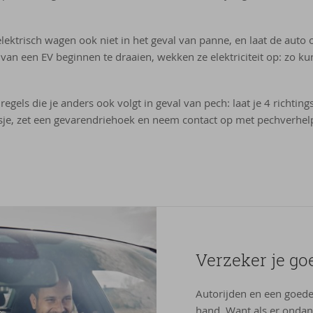
lektrisch wagen ook niet in het geval van panne, en laat de auto 
 van een EV beginnen te draaien, wekken ze elektriciteit op: zo k
 regels die je anders ook volgt in geval van pech: laat je 4 richtin
sje, zet een gevarendriehoek en neem contact op met pechverhelp
Ver­ze­ker je go
Autorijden en een goede
hand. Want als er ondank