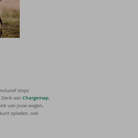
nclusief stops
t. Denk aan
Chargemap
,
reik van jouw wagen,
o kunt opladen, ook