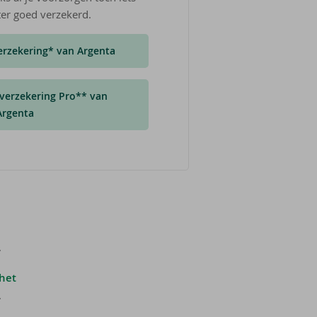
ter goed verzekerd.
rzekering* van Argenta
verzekering Pro** van
Argenta
.
het
.