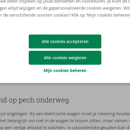
we beter inspelen op jouw behoeften en voorkeuren. Je kunt de 
 vei­li­ge va­kan­tie
ngen altijd wijzigen en de gepersonaliseerde cookies weigeren. Wi
r de verschillende soorten cookies? Klik op ‘Mijn cookies beheren
t en neem voldoende rustpauzes onderweg.
ook je auto in topvorm is: laat je garagist o.a. de motor, remmen
Alle cookies accepteren
de juiste manier: zware bagage leg je onderin de koffer, voor meer
Alle cookies weigeren
 verkeersregels gelden op je bestemming: heb je een wegenvignet 
 snelheidsbeperkingen?
Mijn cookies beheren
eid op pech on­der­weg
jd ongelegen. Bij een elektrische wagen moet je rekening houde
et belangrijk om niet in de wagen te blijven zitten, maar samen m
op een veilige afstand te wachten. In uitzonderlijke gevallen kan 