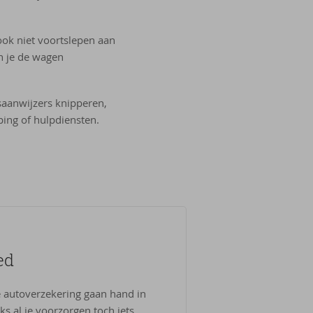
ook niet voortslepen aan
un je de wagen
gsaanwijzers knipperen,
ing of hulpdiensten.
ed
 autoverzekering gaan hand in
s al je voorzorgen toch iets