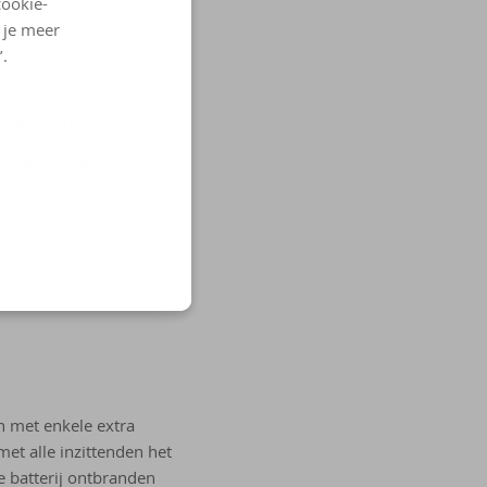
cookie-
l je meer
’.
 en banden checken.
 stabiliteit tijdens
nodig, zijn er LEZ-
n met enkele extra
et alle inzittenden het
de batterij ontbranden