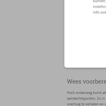
kunnen 
Tips voor een
instelli
info ove
Vertrek uitgerus
Zorg ervoor dat 
Laad je wagen op 
het rijden.
Controleer welke
zones, tolwegen,
Wees voor­be­r
Pech onderweg komt alti
aandachtspunten. Zo is h
voertuig te verlaten en 