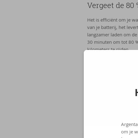
Ver­geet de 80 
Het is efficiënt om je w
van je batterij, het lev
langzamer laden om de 
30 minuten om tot 80 % 
kilometers te rijden.
Pas je rij­stijl 
Door je rijstijl aan te p
schakel regeneratief re
juiste bandenspanning (
achterkant van de zonne
Argenta
om je w