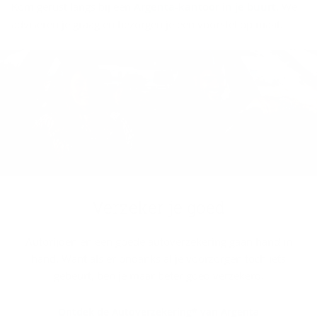
Kom gerust langs bij een
Argenta-kantoor in je buurt
. We
adviseren je graag en bezorgen je een voorstel op maat.
Ver­ze­ker je goed
Autorijden en een goede autoverzekering gaan hand in
hand. Want als er ondanks al je voorzorgen toch iets
gebeurt, ben je maar beter goed verzekerd.
Ontdek de Autoverzekering* van Argenta