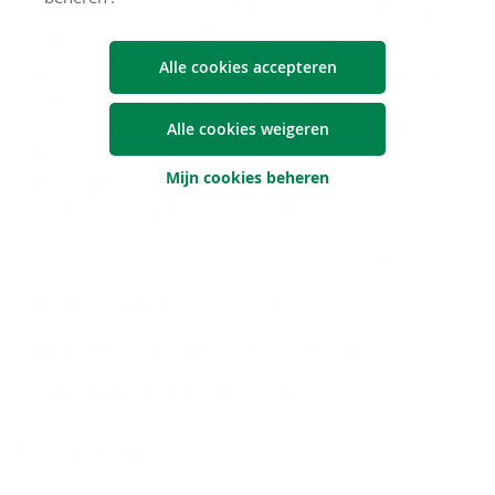
vaststellen. Ga naar de dokter om een vaststelling op de
dag van het ongeval te kunnen voorleggen.
Alle cookies accepteren
Doe aangifte bij je verzekeraar. Beschrijf in detail wat er
gebeurd is en voeg alle nodige bewijsstukken toe.
Het
wegdek in België wordt door verschillende overheden
Alle cookies weigeren
beheerd. Het kan dus een complex verhaal worden.
Mijn cookies beheren
Dankzij j rechtsbijstandsverzekering kun je hulp
inschakelen als je bij de overheid geen gehoor vindt.
Je kunt schade door een slecht wegdek aangeven via:
Meldpunt Wegen
(in Vlaanderen);
Fixmystreet
(in het Brussels Hoofdstedelijk Gewest);
Portail Infrastructures
(in Wallonië).
Meer weten?