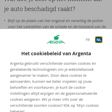
je auto beschadigd raakt?
Blijf op de plaats van het ongeval en verwittig de politie
voor het vaststellen van de schade en de toestand van de
weg. Dring er op aan dat er een pv wordt opgemaakt.
FR
NL
Maak gedetailleerde foto’s van de schade, de toestand van
het wegdek en de verkeerssituatie. Met deze foto’s kun
Het cookiebeleid van Argenta
je ook de datum en het tijdstip van het ongeval bewijzen.
Argenta gebruikt verschillende soorten cookies en
Spreek omstaanders, getuigen of buurtbewoners aan.
gerelateerde technologieën om je websitebezoek
Buurtbewoners kunnen bevestigen of het wegdek al
aangenamer te maken. Door deze cookies te
langer in slechte staat is. Noteer hun gegevens zodat ze
aanvaarden, kunnen we beter inspelen op jouw
een verklaring kunnen afleggen.
behoeften en voorkeuren. Je kunt de cookie-
Bewaar alle beschadigde stukken zodat ze geïnspecteerd
instellingen altijd wijzigen en de gepersonaliseerde
kunnen worden.
cookies weigeren. Wil je meer info over de
verschillende soorten cookies? Klik op ‘Mijn cookies
Als je gekwetst bent, laat je dat best onmiddellijk
beheren’.