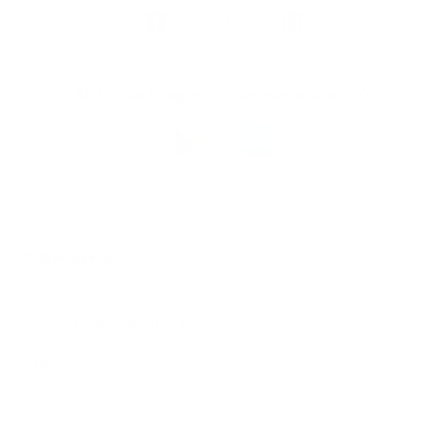
Volg
Argenta
op
Blijf op de hoogte via onze nieuwsbrief
Download
de
Argenta-
app
© 2026 Argenta
Juridische informatie
Privacy
Cookiebeleid
PSD2