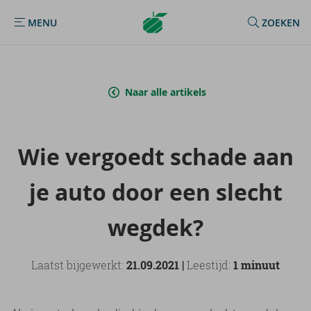
Argenta
MENU
ZOEKEN
MENU
Homepage
Naar alle artikels
Wie ver­goedt scha­de aan
je auto door een slecht
weg­dek?
Laatst bijgewerkt:
21.09.2021 |
Leestijd:
1 minuut