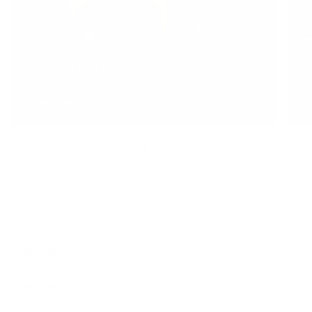
Administratie nieuwe auto
Lees meer
L
Algemeen
Snel naar