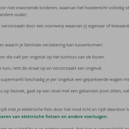
or niet-inwonende kinderen, waarvan het hoederecht volledig of g
andere ouder;
 veroorzaakt door een voorwerp waarvan jij eigenaar of bewaard
es waarin je familiale verzekering kan tussenkomen:
n die valt per ongeluk op het tuinhuis van de buren.
e tuin, rent de straat op en veroorzaakt een ongeval.
 supermarkt beschadig je per ongeluk een geparkeerde wagen met 
ou op bezoek, gaat op een stoel met een gebarsten poot zitten, va
 rijdt met je elektrische fiets door het rood licht en rijdt daardoor
keren van elektrische fietsen en andere voertuigen
.
bent en je kind bij je ex-partner woont, dan kun je aansprakelijk 