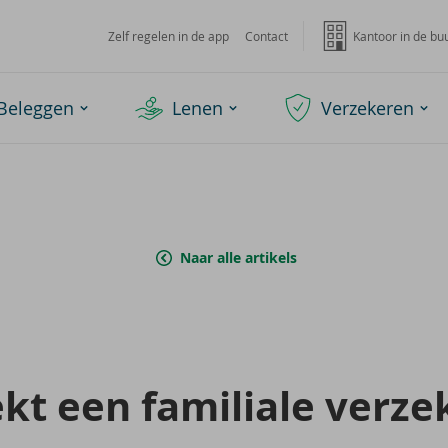
Zelf regelen in de app
Contact
Kantoor in de bu
Beleggen
Lenen
Verzekeren
Naar alle artikels
t een fa­mi­li­a­le ver­ze­