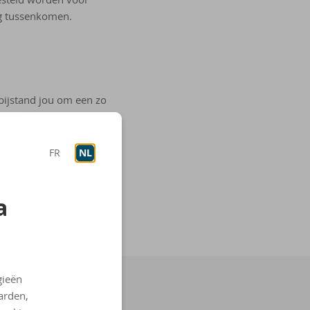
ng tussenkomen.
bijstand jou om een zo
tand.
FR
NL
llen gerelateerd
a
gieën
arden,