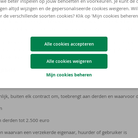
we beter inspelen op jouw behoeften en voorkeuren. Je kunt de 
ngen altijd wijzigen en de gepersonaliseerde cookies weigeren. Wi
en familiale verzekering naar Belgisch recht, aangeboden door Ar
r de verschillende soorten cookies? Klik op ‘Mijn cookies beheren
e polis wordt jaarlijks stilzwijgend hernieuwd. Neem zeker
het i
ingsvoorstel en de contractvoorwaarden grondig door voor je kies
ionele waarborg Reisverzekering zijn verzekeringsproducten van 
Alle cookies accepteren
edt voor deze waarborgen op als distributeur van Europ Assista
e beëindigen en de premie te innen.
Alle cookies weigeren
ijkheid
Mijn cookies beheren
lijk, buiten elk contract om, toebrengt aan derden en waarvoor 
n
 derden tot 2.500 euro
 waarvan een verzekerde eigenaar, huurder of gebruiker is