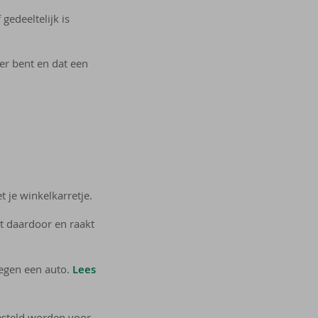
edeeltelijk is
er bent en dat een
je winkelkarretje.
lt daardoor en raakt
 tegen een auto.
Lees
gesteld worden voor