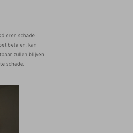
isdieren schade
oet betalen, kan
baar zullen blijven
hte schade.