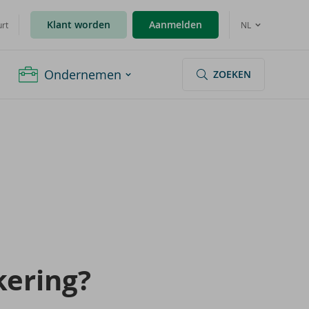
Klant worden
Aanmelden
urt
NL
Ondernemen
ZOEKEN
ke­ring?