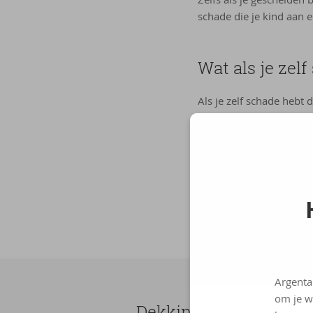
schade die je kind aan 
Wat als je zel
Als je zelf schade hebt
volledig mogelijke schad
Opgelet!
Je familiale verzeke
aan je beroepsactivit
Argenta
om je w
Dek­king Fa­mi­li­a­le B