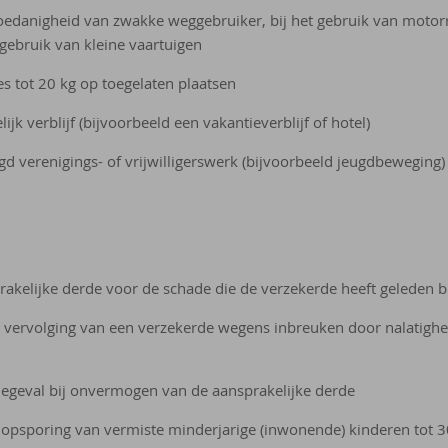
oedanigheid van zwakke weggebruiker, bij het gebruik van motorrij
t gebruik van kleine vaartuigen
s tot 20 kg op toegelaten plaatsen
jk verblijf (bijvoorbeeld een vakantieverblijf of hotel)
d verenigings- of vrijwilligerswerk (bijvoorbeeld jeugdbeweging)
rakelijke derde voor de schade die de verzekerde heeft geleden b
en vervolging van een verzekerde wegens inbreuken door nalatighei
degeval bij onvermogen van de aansprakelijke derde
 opsporing van vermiste minderjarige (inwonende) kinderen tot 