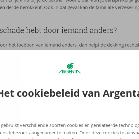
een derde berokkent. Ook in dat geval kan de familiale verzekeri
f schade hebt door iemand anders?
 door het toedoen van iemand anders, dan helpt de dekking rechts
evergoeding te krijgen. Je krijgt dan ook de nodige juridische bijs
ring komt alleen tussen in het kader van je privéleven. Schadegeva
eiten zijn niet verzekerd.
Het cookiebeleid van Argent
 gebruikt verschillende soorten cookies en gerelateerde technolo
ebsitebezoek aangenamer te maken. Door deze cookies te aanva
e­scher­ming van Argenta