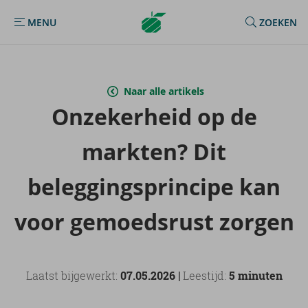
Argenta
MENU
ZOEKEN
MENU
Homepage
Naar alle artikels
On­ze­ker­heid op de
mark­ten? Dit
be­leg­gings­prin­ci­pe kan
voor ge­moeds­rust zor­gen
Laatst bijgewerkt:
07.05.2026 |
Leestijd:
5 minuten