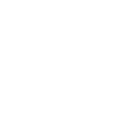
Maandelijks een kleiner bedrag beleggen beperkt de risico’s:
1 slecht instapmoment weegt minder hard door omdat je
elke maand opnieuw een klein bedrag belegt. Je investeert
niet 1 groot bedrag op dat ene slechte instapmoment.
De impact van een marktcrash is minder groot omdat je
gespreid in de tijd belegt.
Hou er wel rekening mee dat beleggen in fondsen nog
steeds risico’s inhoudt, waarbij je mogelijk je volledige
inleg kan verliezen.
Voor langetermijndoelen (pensioen, financiële vrijheid,
vermogensopbouw) is dat een bijzonder waardevol
voordeel.
5. Ide­aal voor druk­be­zet­te men­sen
Als je maandelijks belegt met een beleggingsplan wordt