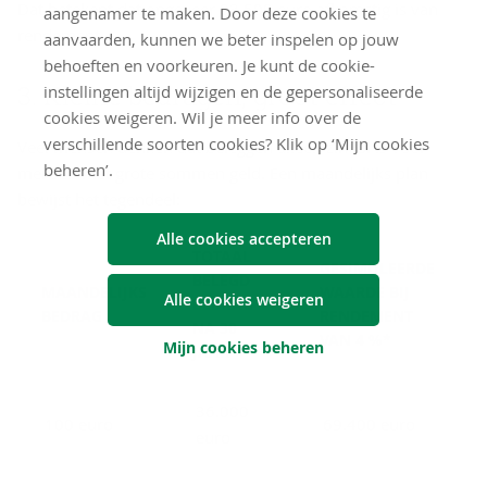
Dat betekent dat ongeveer 83.500 euro afkomstig is van
aangenamer te maken. Door deze cookies te
rendement.
aanvaarden, kunnen we beter inspelen op jouw
behoeften en voorkeuren. Je kunt de cookie-
3. Klei­ne be­dra­gen, groot ef­fect
instellingen altijd wijzigen en de gepersonaliseerde
cookies weigeren. Wil je meer info over de
verschillende soorten cookies? Klik op ‘Mijn cookies
Veel mensen denken dat beleggen alleen zinvol is voor
beheren’.
mensen met grote sommen geld. Een maandelijks plan
bewijst het tegendeel:
Alle cookies accepteren
TOTAAL
GESIMULEERDE
BELEGD
MAANDELIJKS
WAARDE BIJ
Alle cookies weigeren
BEDRAG
BEDRAG
RENDEMENT
NA 30
VAN 4 %*
Mijn cookies beheren
JAAR
36.000
100 euro
69.400 euro
euro