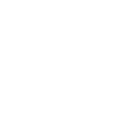
90.000
250 euro
173.500 euro
euro
180.000
500 euro
347.000 euro
euro
Het gaat er niet om dat je ‘perfect belegt’, maar dat je vroeg
start, volhoudt en regelmatig belegt.
4. Min­der ri­si­co door sprei­ding in de
tijd
De waarde van aandelen schommelt op korte termijn. Maar
historische gegevens tonen aan dat het risico afneemt als je
op langere termijn belegt. En dat is precies wat je met een
beleggingsplan doet.