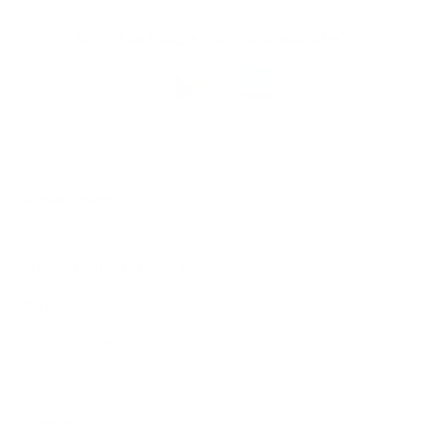
op
Blijf op de hoogte via onze nieuwsbrief
Download
de
Argenta-
app
© 2026 Argenta
Juridische informatie
Privacy
Cookiebeleid
PSD2
Tarieven