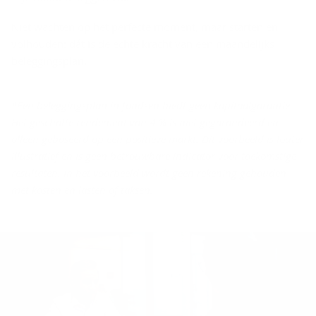
Niet wachten op het perfecte moment, maar starten en
volhouden: dát is de echte kracht van een maandelijks
beleggingsplan.
*Een beleggingsplan in fondsen biedt geen kapitaalgarantie.
Het geschatte rendement van 4 % is niet gegarandeerd en
alleen gebaseerd op een positieve markt. Dit voorbeeld is louter
illustratief en is geen betrouwbare indicator voor toekomstige
resultaten. In het voorbeeld wordt geen rekening gehouden
met kosten en lasten of taksen.