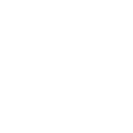
beleggen een gewoonte. En het is gemakkelijk:
Je stort automatisch elke maand.
Je hoeft je beleggingen niet voortdurend op te volgen.
Het past perfect in een druk leven.
Con­clu­sie
Een maandelijks beleggingsplan is geen manier om snel rijk
te worden, maar wel een betrouwbare manier om
vermogen op te bouwen.
Je verlaagt risico door spreiding.
Je profiteert van tijd en samengestelde groei.
Je vermijdt emotionele beslissingen.
Je houdt beleggen vol.