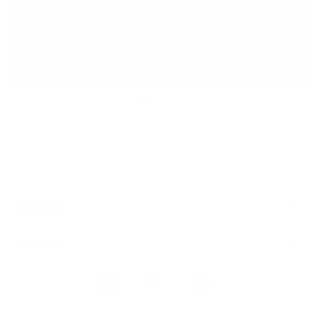
bepaald?
Lees meer
L
Algemeen
Snel naar
Volg
Argenta