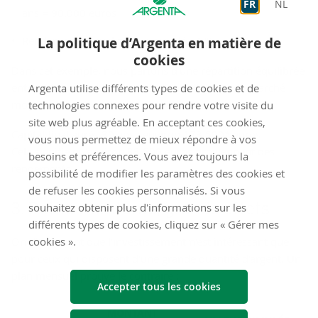
FR
NL
ans = 90.000 euros
La politique d’Argenta en matière de
Rendement annuel moyen simulé : 4 %
cookies
Dans cet exemple, nous partons d'une répartition équilibrée
entre actions et obligations et d'une situation de marché
Argenta utilise différents types de cookies et de
moyenne.
technologies connexes pour rendre votre visite du
site web plus agréable. En acceptant ces cookies,
Capital final après 30 ans : environ 173.500* euros
vous nous permettez de mieux répondre à vos
Cela signifie qu'environ 83.500 euros proviennent des
besoins et préférences. Vous avez toujours la
rendements.
possibilité de modifier les paramètres des cookies et
de refuser les cookies personnalisés. Si vous
3. Pe­tits mon­tants, grands ef­fets
souhaitez obtenir plus d'informations sur les
différents types de cookies, cliquez sur « Gérer mes
cookies ».
On dit souvent que l'investissement n'est intéressant que
pour ceux qui disposent d'une grande quantité d'argent. Un
plan mensuel prouve le contraire :
Accepter tous les cookies
MONTANT