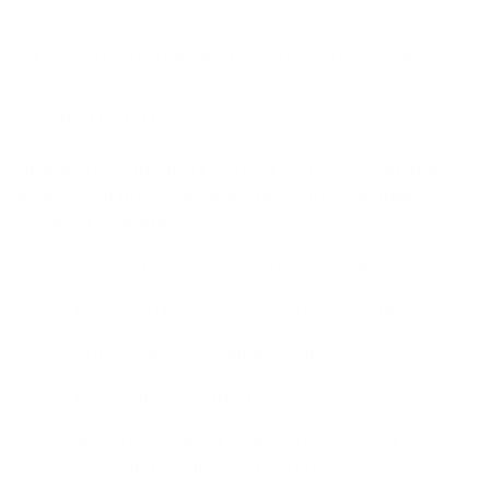
permanence.
Cela s'intègre parfaitement dans une vie bien remplie.
Conclu­sion
Un plan d'investissement mensuel n'est pas une stratégie
pour devenir riche rapidement, mais un moyen fiable de se
constituer un patrimoine.
Vous réduisez le risque grâce à la diversification.
Vous profitez du temps et de la croissance composée.
Vous évitez les décisions émotionnelles.
Vous rendez l'investissement accessible et cohérent.
Ne pas attendre le moment idéal, mais se lancer et
persévérer : voilà la véritable force d'un plan