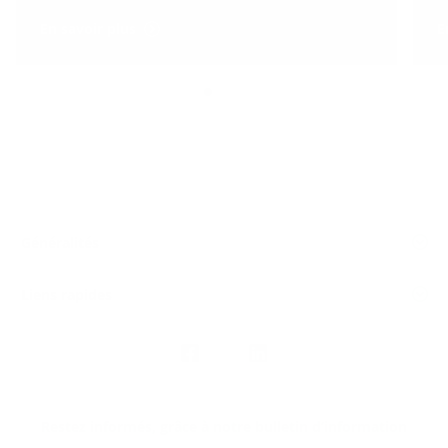
En savoir plus
E
Généralités
Liens rapides
Nous
suivre
Restez informés, grâce à notre bulletin d’information