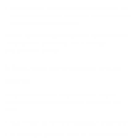
Gardez toutefois à l'esprit que l'investissement dans des
fonds comporte toujours des risques, et que vous pouvez
perdre la totalité de votre apport.
Pour les objectifs à long terme (pension, liberté financière,
constitution d'un patrimoine), c'est un avantage
particulièrement précieux.
5. Idéal pour les per­sonnes très oc­
cu­pées
Lorsque vous investissez chaque mois dans un plan
d'investissement, investir devient une habitude. Et c'est
facile :
Vous effectuez un versement automatique chaque mois.
Vous n'avez pas besoin de suivre vos investissements en