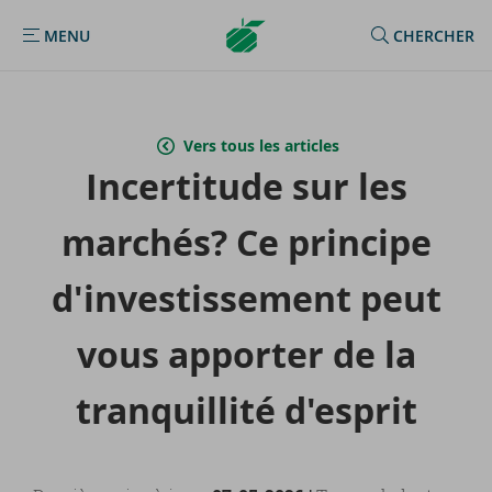
Argenta
MENU
CHERCHER
MENU
Homepage
Vers tous les articles
In­cer­ti­tude sur les
mar­chés? Ce prin­cipe
d'in­ves­tis­se­ment peut
vous ap­por­ter de la
tran­quilli­té d'es­prit