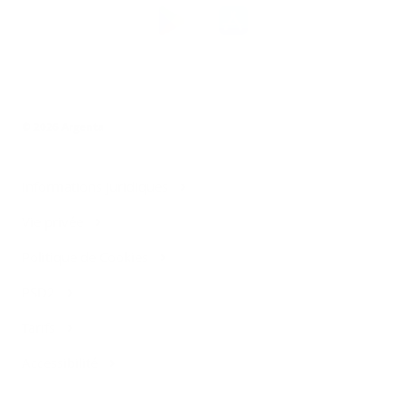
Téléchargez
l’app
Argenta
© 2026 Argenta
Informations juridiques
Vie privée
Politique de Cookies
PSD2
Tarifs
Accessibilité
Contact