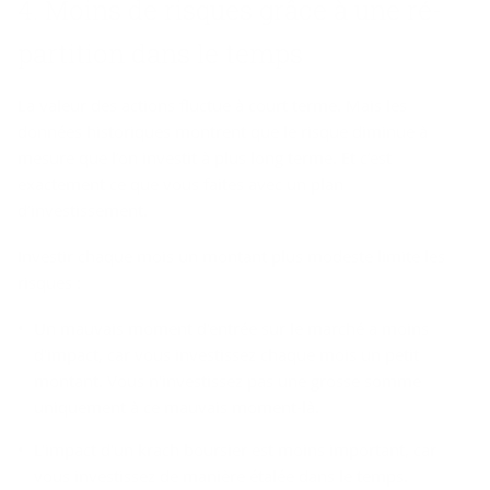
4. Moins de risques grâce à une ré­
par­ti­tion dans le temps
La valeur des actions fluctue à court terme. Mais les
données historiques montrent que le risque diminue à
mesure que l’on investit à plus long terme. Et c’est
exactement ce que vous faites avec un plan
d’investissement.
Investir chaque mois un montant plus modeste limite les
risques :
Un mauvais moment d'entrée sur le marché a moins
d'impact, car vous investissez chaque mois un petit
montant. Vous n'investissez pas une grosse somme
uniquement à ce mauvais moment-là.
L'impact d'un krach boursier est moins important, car
vous investissez de manière étalée dans le temps.