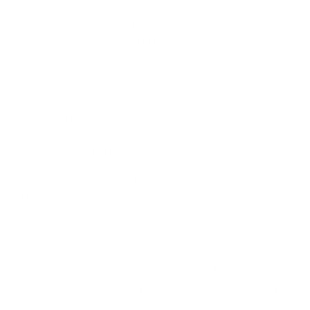
score de risque est basé sur la volatilité du produit au
cours des 5 dernières années. Plus les fluctuations sont
importantes au sein d'un produit, plus le score de risque
est élevé.
Chaque produit se voit attribuer un score de risque allant
de 1 à 7. Les scores de risque sont classés sur la base du
calcul de l'écart type - la fluctuation autour d'une
moyenne - des rendements sur une base annuelle au
cours des cinq dernières années.
Le score de risque d'un produit peut changer. Le score de
risque est ajusté s'il s'écarte du score initial pendant 2
calculs semestriels consécutifs.
Le score de risque qu'Argenta attribue à ses produits
d'investissement peut différer de l'indicateur de risque
figurant dans les informations clés pour l'investisseur, car
Argenta travaille avec sa propre méthode, la plus adaptée
à ses clients.