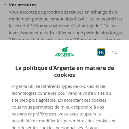
Vos attentes
Vous acceptez de prendre des risques en échange d’un
rendement potentiellement plus élevé ? Ou vous préférez
la sécurité ? Vous souhaitez un résultat rapide ? Ou un
investissement peut fructifier sur une période plus longue
? Dans quel but investissez-vous ? Pour vous assurer une
pension confortable, vous offrir une nouvelle voiture ou
FR
NL
financer les études de vos enfants ? Sur la base de ces
questions, votre agent aura une vision claire de vos
La politique d’Argenta en matière de
attentes.
cookies
Vos réponses l'aideront à établir un profil de risque
Argenta utilise différents types de cookies et de
personnel. Cela constitue la base d'un conseil personnel qui
technologies connexes pour rendre votre visite du
répond à vos besoins.
site web plus agréable. En acceptant ces cookies,
vous nous permettez de mieux répondre à vos
Vos préférences en matière de
besoins et préférences. Vous avez toujours la
durabilité
possibilité de modifier les paramètres des cookies et
de refuser les cookies personnalisés. Si vous