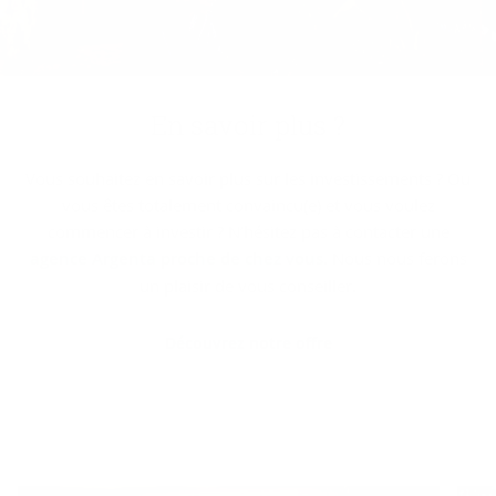
En sa­voir plus ?
Vous souhaitez en savoir plus sur les investissements ? Ou
vous êtes totalement convaincu(e) et vous voulez
commencer à investir ? N’hésitez pas à contacter une
agence Argenta proche de chez vous
. Nous nous ferons
un plaisir de vous conseiller.
Découvrez notre offre