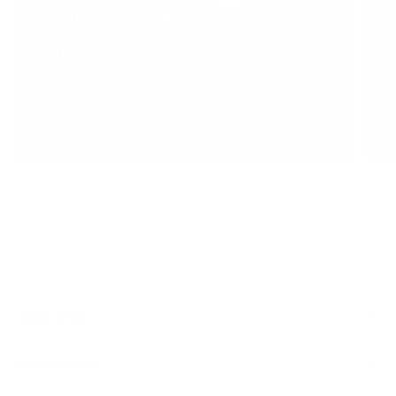
Pourquoi épargner dès
aujourd’hui pour votre
pension ?
En savoir plus
E
Généralités
Liens rapides