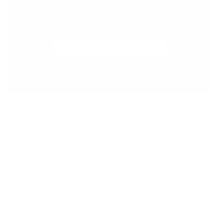
Vous pouvez visionner cette vidéo uniquement si vous
acceptez les cookies YouTube.
J'accepte les cookies YouTube
Pour en savoir plus sur ces cookies, lisez notre
politique en
matière de cookies
Quels sont les profils de risque ?
Le nombre de profils de risque varie d'une banque à l'autre.
En général, ils vont de « aucun risque » / « très défensif » à «
(très) dynamique ».
Qu'est-ce qu'un score de risque ?
Chaque produit de notre offre a un score de risque. Le