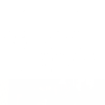
Faites-​vous aider par des spé­cia­
listes
Chacun est différent. Et chacun fait des choix différents
lorsqu'il s'agit de ses économies. Par exemple, vous
souhaitez peut-être prendre peu de risques avec votre
réserve destinée à votre pension, mais davantage avec une
autre partie de votre capital. Et quelqu'un d'autre souhaite
peut-être justement l'inverse. Il est donc important que vous
soyez aidé par des spécialistes. Chez Argenta, nous optons
pour une approche personnelle.