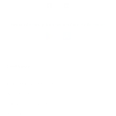
Nous
suivre
Restez informés, grâce à notre bulletin d’information
Téléchargez
l’app
Argenta
© 2026 Argenta
Informations juridiques
Vie privée
Politique de Cookies
PSD2