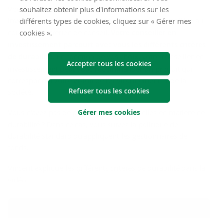
Vous choisissez le niveau de durabilité de vos
souhaitez obtenir plus d'informations sur les
investissements en fixant vos préférences en la matière au
différents types de cookies, cliquez sur « Gérer mes
cours de l'entretien de conseil.
Votre conseiller en
cookies ».
investissement parcourt avec vous les différents critères
de durabilité.
En fonction de vos choix, votre conseiller en
Accepter tous les cookies
investissement peut vous recommander un produit qui
correspond à votre vision de l'environnement et de la
Refuser tous les cookies
société.
Gérer mes cookies
Vous n'avez pas de préférences personnelles en matière de
durabilité ? Dans ce cas, vous suivez la politique de
durabilité standard qu'appliquent les gestionnaires de
fonds.
Vincent explique les différents critères de durabilité dans la
vidéo.