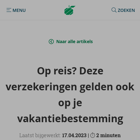
Argenta
MENU
ZOEKEN
MENU
Homepage
Naar alle artikels
Op reis? Deze
ver­ze­ke­rin­gen gel­den ook
op je
va­kan­tie­be­stem­ming
Laatst bijgewerkt:
17.04.2023 |
⏱
2 minuten