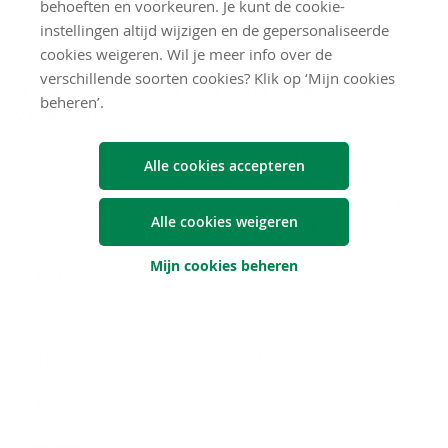
behoeften en voorkeuren. Je kunt de cookie-
Een kruidenpotje valt op de kookplaat van je vakantiehuis
instellingen altijd wijzigen en de gepersonaliseerde
en zorgt voor een barst in het glas.
cookies weigeren. Wil je meer info over de
verschillende soorten cookies? Klik op ‘Mijn cookies
Is een tweede woning waarvan je eigenaar bent ook
beheren’.
verzekerd?
De brandverzekering van je wettelijke verblijfplaats geldt
Alle cookies accepteren
niet voor een tweede woning. Daarvoor moet je een aparte
brandverzekering afsluiten. Je kunt die eventueel aanvullen
Alle cookies weigeren
met extra verzekeringen zoals een inboedelverzekering, een
extra waarborg Inbraak of Diefstal en een
Mijn cookies beheren
rechtsbijstandsverzekering.
Familiale verzekering
Ook je familiale verzekering reist met je mee.
Voorbeeld