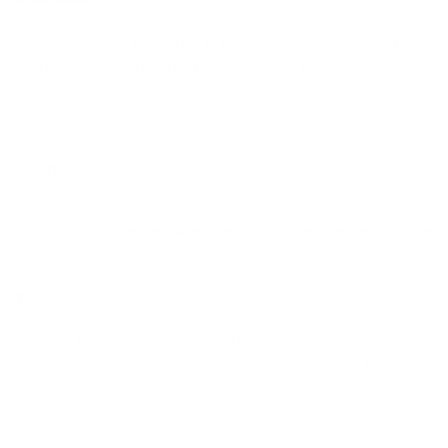
Je bent op reis in Spanje, je kinderen spelen op het strand
en beschadigen daarbij per ongeluk de parasol van de
Duitsers die naast je liggen.
Je breekt de spiegel in je hotelkamer.
Je rijdt met je fiets tegen een auto die aan de straatkant
geparkeerd staat.
Je gaat op skireis en skiet over de skilatten van een andere
skiër.
Tip
Ga je op reis in Italië? Vraag een universeel Engelstalig
verzekeringsbewijs van je familiale verzekering op bij je
verzekeraar.