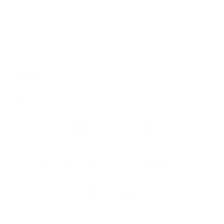
Algemeen
Snel naar
Volg
Argenta
op
Blijf op de hoogte via onze nieuwsbrief
Download
de
Argenta-