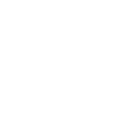
Autoverzekering
Je autoverzekering geldt in alle landen die op je
verzekeringsbewijs (de vroegere groene kaart) vermeld zijn.
Voorbeeld
Je botst tegen een andere auto en je bent in fout. Je
Burgelijke aansprakelijkheidsverzekering dekt dan de
schade aan de andere auto.
Tip
Bijstand bij een ongeval en pechverhelping in het buitenland
zitten meestal niet standaard in je autoverzekering.
Daarvoor sluit je dan best een aparte verzekering af als je op
reis vertrekt.