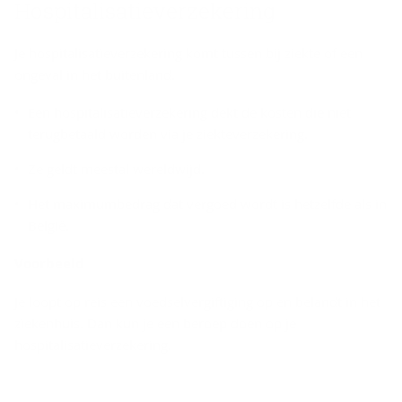
Hospitalisatieverzekering
Je hospitalisatieverzekering komt tussen bij ziekte of een
ongeval in het buitenland.
Een hospitalisatieverzekering dekt de kosten die niet
terugbetaald worden via je ziekteverzekering.
Ze geldt meestal wereldwijd.
Het maximumbedrag dat vergoed wordt is hetzelfde als in
België.
Voorbeeld
Je loopt op reis een voedselvergiftiging op en belandt in het
ziekenhuis. Dan kun je een beroep doen op je
hospitalisatieverzekering.