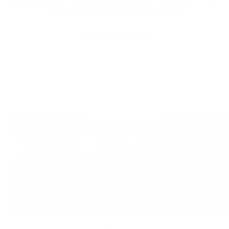
je bij tot je weer helemaal gerust bent.
Ontdek ons aanbod
Zes tips om veilig met de
auto op vakantie te gaan
Lees meer
L