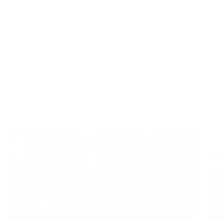
* Kredietvorm: hypothecair krediet met onroerende
bestemming met zekerheid, onderworpen aan boek VII (titel
4, hoofdstuk 2) van het Wetboek van Economisch
Recht. Kredietgever: Argenta Spaarbank nv, Belgiëlei 49-53,
2018 Antwerpen, RPR Antwerpen, afdeling Antwerpen, btw
BE 0404 453 574. Onder voorbehoud van aanvaarding door
Argenta Spaarbank nv en wederzijds akkoord.
J
Checklist: ik verhuis!
Lees meer
L