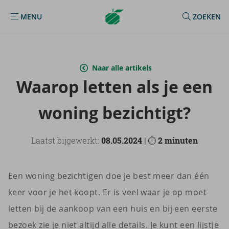
Argenta
MENU
ZOEKEN
MENU
Homepage
Naar alle artikels
Waar­op let­ten als je een
wo­ning be­zich­tigt?
Laatst bijgewerkt:
08.05.2024 |
⏱
2 minuten
Een woning bezichtigen doe je best meer dan één
keer voor je het koopt. Er is veel waar je op moet
letten bij de aankoop van een huis en bij een eerste
bezoek zie je niet altijd alle details. Je kunt een lijstje