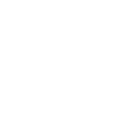
bijkomende bezwarende omstandigheden, zoals:
Een huurovereenkomst op de woning
Erfdienstbaarheden op de woning
Mogelijkheid tot onteigening van de woning of een deel
ervan
Bouwovertredingen
De woning ligt in een zonevreemd gebied (bv. een
recreatie- of natuurgebied)
Bodemvervuiling
Je notaris kan voor jou onderzoeken of er bezwarende
omstandigheden zijn. Je kent deze best voor je de notariële
akte effectief ondertekent.
Naast het checken van de nodige vergunningen en