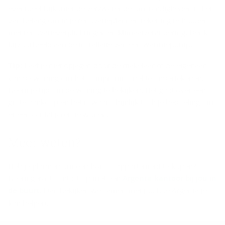
eventueel bijkomende verzwarende omstandigheden is het
van belang om in je renovatieplannen rekening te houden
met renovatieverplichtingen en klimaatverandering. Denk
bijvoorbeeld aan de installatie van een warmtepomp.
Tip:
Laat je niet opjagen door de makelaar of de eigenaar
van de woning om het compromis snel te ondertekenen.
Neem je tijd om de woning te bekijken. Het gaat over een
grote aankoop en het is waarschijnlijk toch je bedoeling om
er een aantal jaren te wonen.
Meer weten?
Heb je plannen om een huis of appartement te kopen?
Neem gerust contact op met een
Argenta-kantoor bij jou in
de buurt
. Dan bekijken we samen met jou hoe Argenta je
kan helpen.