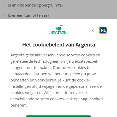
Is er voldoende opbergruimte?
Is er een tuin of terras?
Is de keuken verouderd of in een goede staat?
FR
NL
Is er een kelder of een zolder?
Het cookiebeleid van Argenta
Is er een garage of autostaanplaats?
Argenta gebruikt verschillende soorten cookies en
Let ook op
de afwerking
:
gerelateerde technologieën om je websitebezoek
aangenamer te maken. Door deze cookies te
Is de elektriciteit verouderd? Is er een geldig
aanvaarden, kunnen we beter inspelen op jouw
keuringsdocument en van wanneer dateert dit? Voldoet
behoeften en voorkeuren. Je kunt de cookie-
de elektriciteit nog aan de nieuwe regelgeving?
instellingen altijd wijzigen en de gepersonaliseerde
Zijn de waterleidingen nog in goede staat? Is er een
cookies weigeren. Wil je meer info over de
regenwaterput? Is er een waterverzachter?
verschillende soorten cookies? Klik op ‘Mijn cookies
beheren’.
Hoe goed is de woning geïsoleerd? Check de ramen, de
spouwmuren, het dak, de vloeren.