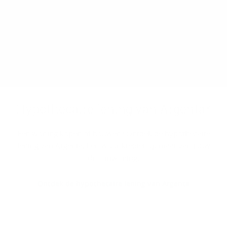
Hy­po­the­cai­re le­ning van Argenta*
Een woning kopen of bouwen? Ontdek de hypothecaire
lening van Argenta. Een woonkrediet op maat van jouw
droomwoning.
Ontdek de hypothecaire lening van Argenta