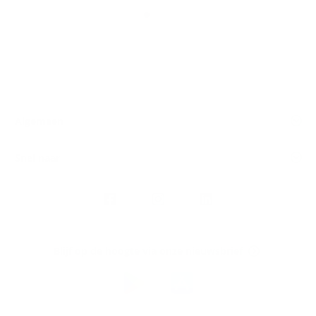
Algemeen
Snel naar
Volg
Argenta
op
Blijf op de hoogte via onze nieuwsbrief
Download
de