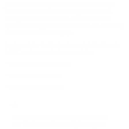
Je kunt een EPC laten opmaken door een onafhankelijke
certificeerder die erkend is door het gewest waarin de
woning zich bevindt. De tarieven om een EPC te laten
opmaken variëren, je betaalt tussen 100 en 400 euro. Vraag
verschillende offertes en vergelijk.
Op deze websites vind je erkende energiedeskundigen die
het EPC voor jouw woning kunnen opstellen:
Voor woningen in Vlaanderen
Voor woningen in Brussel
Voor woningen in Wallonië
Tip
Ga langs bij het energieloket in je gemeente voor
meer informatie over het EPC. Zij kunnen je ook