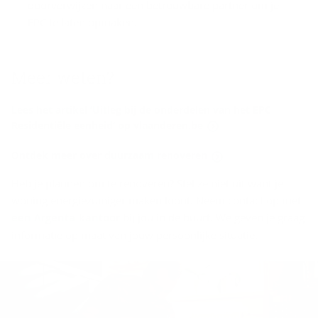
doorverwijzen naar een betrouwbare partner om je
EPC te laten opmaken.
Meer weten?
Lees het artikel ‘Uitleg bij de onderdelen van het EPC
Residentiële eenheid’ op vlaanderen.be
Ontdek meer over duurzaam renoveren
Heb je plannen om te renoveren? Stel ze niet uit want je
woning energiezuiniger maken loont. Neem contact op met
een Argenta-kantoor
bij jou in de buurt. We geven je graag
informatie op maat van jouw persoonlijke situatie.