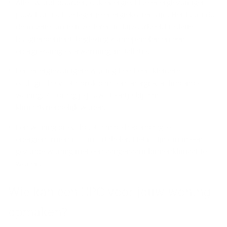
Alles wordt duurder, ook energie. Hoe energiezuiniger
jouw huis is, hoe lager je energiekosten zijn. Het loont dus
de moeite om te investeren in bijvoorbeeld isolatie,
hoogrendementsbeglazing zonnepanelen en een
energiezuinige verwarmingsinstallatie.
Een energiezuinigere woning heeft een kleinere
ecologische voetafdruk dan een energieverslindende
woning. Zo draag je jouw steentje bij aan
klimaatvriendelijk wonen.
Een woning die voldoet aan de hedendaagse
energienormen is comfortabeler. Het is fijn om in een
gezonde woning met een aangenaam binnenklimaat te
wonen.
Wie kan een EPC voor jouw woning
opmaken?