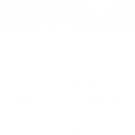
Re­no­va­tie­le­ning*
Met een (ecologische) renovatielening financier je je plannen
zonder je spaargeld te moeten aanspreken.
Ontdek de renovatielening van Argenta
*Kredietvorm: lening op afbetaling op basis van het
Wetboek Economisch Recht Boek VII. Kredietgever: Argenta