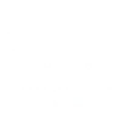
Algemeen
Snel naar
Volg
Argenta
op
Blijf op de hoogte via onze nieuwsbrief
Download
de
Argenta-
app