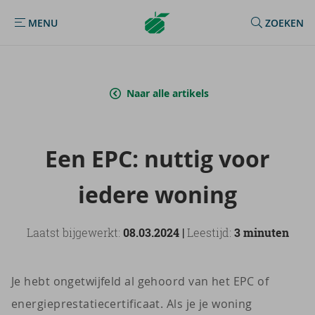
Argenta
MENU
ZOEKEN
MENU
Homepage
Naar alle artikels
Een EPC: nut­tig voor
ie­de­re wo­ning
Laatst bijgewerkt:
08.03.2024 |
Leestijd:
3 minuten
Je hebt ongetwijfeld al gehoord van het EPC of
energieprestatiecertificaat. Als je je woning