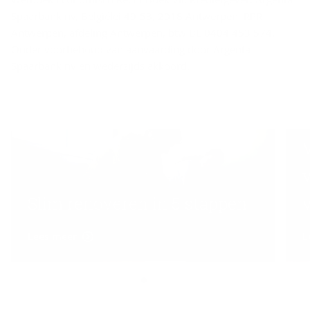
Spaarbank nv, Belgiëlei 49-53, 2018 Antwerpen, RPR
Antwerpen, afdeling Antwerpen, btw BE 0404 453 574.
Onder voorbehoud van aanvaarding door Argenta
Spaarbank nv en wederzijds akkoord.
Slim renoveren in 5 stappen
Lees meer
L